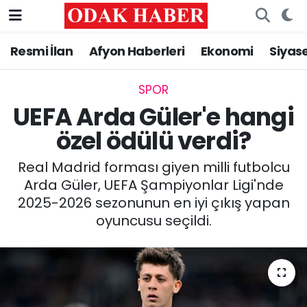
Resmi İlan
Afyon Haberleri
Ekonomi
Siyas
AFYONKARAHİSAR HABERLERİ
Nöbetçi Eczaneler
Resmi İlan
Hava Durumu
SPOR
UEFA Arda Güler'e hangi
ASAYİŞ
Trafik Durumu
özel ödülü verdi?
GÜNCEL
Süper Lig Puan Durumu ve Fikstür
Real Madrid forması giyen milli futbolcu
Arda Güler, UEFA Şampiyonlar Ligi'nde
SİYASET
Tüm Manşetler
2025-2026 sezonunun en iyi çıkış yapan
oyuncusu seçildi.
EĞİTİM
Son Dakika Haberleri
MAGAZİN
Haber Arşivi
SAĞLIK