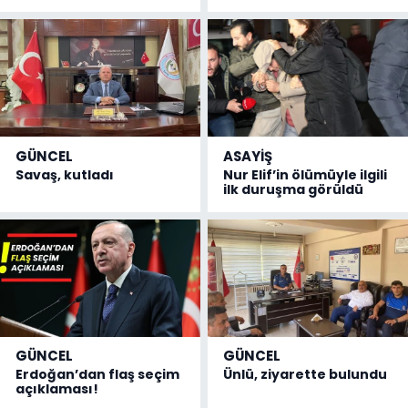
GÜNCEL
ASAYİŞ
Savaş, kutladı
Nur Elif’in ölümüyle ilgili
ilk duruşma görüldü
GÜNCEL
GÜNCEL
Erdoğan’dan flaş seçim
Ünlü, ziyarette bulundu
açıklaması!