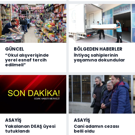
GÜNCEL
BÖLGEDEN HABERLER
“Okul alışverişinde
İhtiyaç sahiplerinin
yerel esnaf tercih
yaşamına dokundular
edilmeli”
ASAYİŞ
ASAYİŞ
Yakalanan DEAŞ üyesi
Cani adamın cezası
tutuklandı
belli oldu