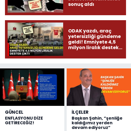
sonuç aldı
ODAK yazdı, araç
yetersizliği gündeme
geldi! Emniyete 4,5
milyon liralık destek
çıktı
GÜNCEL
İLÇELER
ENFLASYONU DİZE
Başkan Şahin, “şenliğe
GETİRECEĞİZ!
kaldığımız yerden
devam ediyoruz”