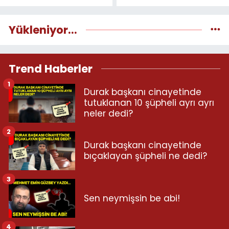
Yükleniyor...
Trend Haberler
1
Durak başkanı cinayetinde
tutuklanan 10 şüpheli ayrı ayrı
neler dedi?
2
Durak başkanı cinayetinde
bıçaklayan şüpheli ne dedi?
3
Sen neymişsin be abi!
4