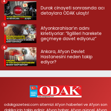
4
Durak cinayeti sonrasında acı
detaylara ODAK ulaştı!
5
Afyonkarahisar’ın adını
kirletiyorlar: “İlgilileri harekete
geçmeye davet ediyoruz”
6
Ankara, Afyon Devlet
Hastanesini neden takip
ediyor?
odakgazetesi.com sitemizi Afyon haberleri ve Afyon son
dakika için takip ediniz. Afyon haber, Afyon güncel, Afyon