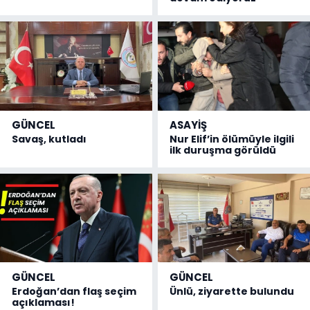
GÜNCEL
ASAYİŞ
Savaş, kutladı
Nur Elif’in ölümüyle ilgili
ilk duruşma görüldü
GÜNCEL
GÜNCEL
Erdoğan’dan flaş seçim
Ünlü, ziyarette bulundu
açıklaması!