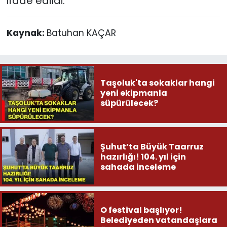
ifade edildi.
Kaynak:
Batuhan KAÇAR
Taşoluk'ta sokaklar hangi
yeni ekipmanla
süpürülecek?
Şuhut’ta Büyük Taarruz
hazırlığı! 104. yıl için
sahada inceleme
O festival başlıyor!
Belediyeden vatandaşlara