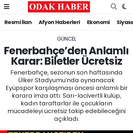
Resmi İlan
Afyon Haberleri
Ekonomi
Siyas
AFYONKARAHİSAR HABERLERİ
Nöbetçi Eczaneler
Resmi İlan
Hava Durumu
GÜNCEL
Fenerbahçe’den Anlamlı
ASAYİŞ
Trafik Durumu
Karar: Biletler Ücretsiz
GÜNCEL
Süper Lig Puan Durumu ve Fikstür
Fenerbahçe, sezonun son haftasında
Ülker Stadyumu’nda oynanacak
SİYASET
Tüm Manşetler
Eyüpspor karşılaşması öncesi anlamlı bir
karara imza attı. Sarı-lacivertli kulüp,
EĞİTİM
Son Dakika Haberleri
kadın taraftarlar ile çocukların
mücadeleyi ücretsiz takip edebileceğini
MAGAZİN
Haber Arşivi
açıkladı.
SAĞLIK