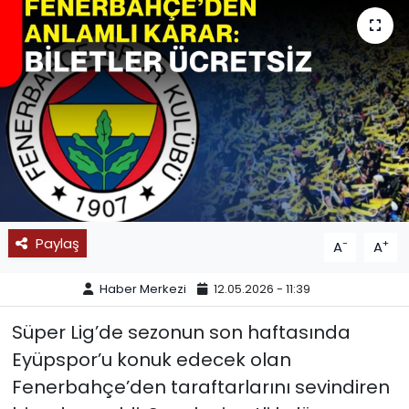
SPOR
11:11 MANŞET
Paylaş
-
+
A
A
Haber Merkezi
12.05.2026 - 11:39
Süper Lig’de sezonun son haftasında
Eyüpspor’u konuk edecek olan
Fenerbahçe’den taraftarlarını sevindiren