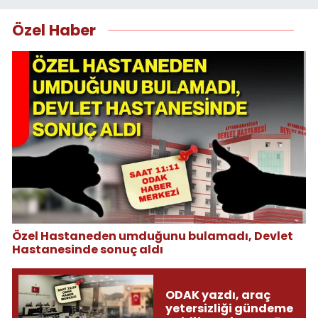
Özel Haber
Özel Hastaneden umduğunu bulamadı, Devlet
Hastanesinde sonuç aldı
ODAK yazdı, araç
yetersizliği gündeme