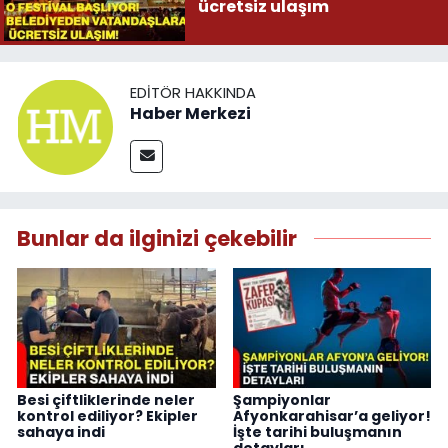
ücretsiz ulaşım
EDITÖR HAKKINDA
Haber Merkezi
Bunlar da ilginizi çekebilir
Besi çiftliklerinde neler
Şampiyonlar
kontrol ediliyor? Ekipler
Afyonkarahisar’a geliyor!
sahaya indi
İşte tarihi buluşmanın
detayları