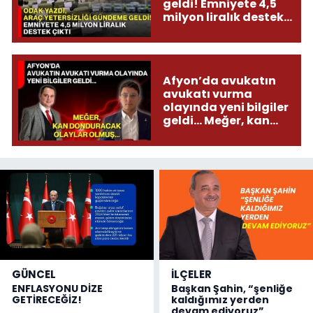
geldi! Emniyete 4,5
milyon liralık destek
çıktı
Afyon’da avukatın
avukatı vurma
olayında yeni bilgiler
geldi... Meğer, kan
donduracak olaylar
olmuş...
GÜNCEL
İLÇELER
ENFLASYONU DİZE
Başkan Şahin, “şenliğe
GETİRECEĞİZ!
kaldığımız yerden
devam ediyoruz”