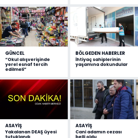
GÜNCEL
BÖLGEDEN HABERLER
“Okul alışverişinde
İhtiyaç sahiplerinin
yerel esnaf tercih
yaşamına dokundular
edilmeli”
ASAYİŞ
ASAYİŞ
Yakalanan DEAŞ üyesi
Cani adamın cezası
tutuklandı
belli oldu