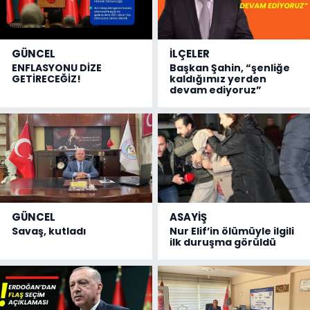
GÜNCEL
İLÇELER
ENFLASYONU DİZE
Başkan Şahin, “şenliğe
GETİRECEĞİZ!
kaldığımız yerden
devam ediyoruz”
GÜNCEL
ASAYİŞ
Savaş, kutladı
Nur Elif’in ölümüyle ilgili
ilk duruşma görüldü