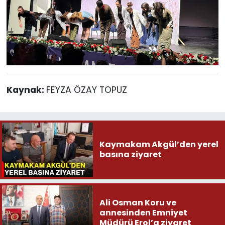
Kaynak:
FEYZA ÖZAY TOPUZ
Kaymakam Akgül’den yerel
basına ziyaret
Ali Osman Koru ve
annesinden Emniyet
Müdürü Erol’a ziyaret