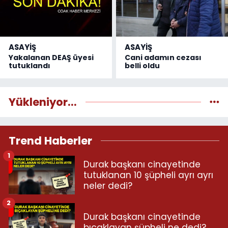
ASAYİŞ
ASAYİŞ
Yakalanan DEAŞ üyesi
Cani adamın cezası
tutuklandı
belli oldu
Yükleniyor...
Trend Haberler
1
Durak başkanı cinayetinde
tutuklanan 10 şüpheli ayrı ayrı
neler dedi?
2
Durak başkanı cinayetinde
bıçaklayan şüpheli ne dedi?