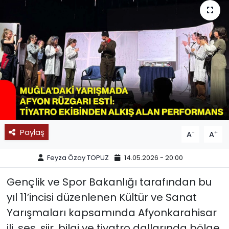
SPOR
11:11 MANŞET
Paylaş
-
+
A
A
Feyza Özay TOPUZ
14.05.2026 - 20:00
Gençlik ve Spor Bakanlığı tarafından bu
yıl 11’incisi düzenlenen Kültür ve Sanat
Yarışmaları kapsamında Afyonkarahisar
ili, ses, şiir, bilgi ve tiyatro dallarında bölge