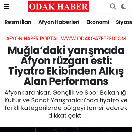
Resmi İlan
Afyon Haberleri
Ekonomi
Siyas
AFYONKARAHİSAR HABERLERİ
Nöbetçi Eczaneler
Resmi İlan
Hava Durumu
AFYON HABER PORTALI WWW.ODAKGAZETESI.COM
Muğla’daki yarışmada
ASAYİŞ
Trafik Durumu
Afyon rüzgarı esti:
Tiyatro Ekibinden Alkış
GÜNCEL
Süper Lig Puan Durumu ve Fikstür
Alan Performans
SİYASET
Tüm Manşetler
Afyonkarahisar, Gençlik ve Spor Bakanlığı
EĞİTİM
Son Dakika Haberleri
Kültür ve Sanat Yarışmaları’nda tiyatro ve
farklı kategorilerde bölgeyi temsil ederek
MAGAZİN
Haber Arşivi
dikkat çekti.
SAĞLIK