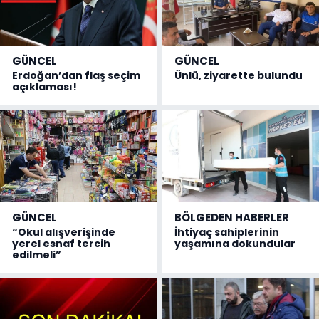
GÜNCEL
GÜNCEL
Erdoğan’dan flaş seçim
Ünlü, ziyarette bulundu
açıklaması!
GÜNCEL
BÖLGEDEN HABERLER
“Okul alışverişinde
İhtiyaç sahiplerinin
yerel esnaf tercih
yaşamına dokundular
edilmeli”