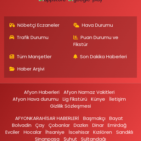
Nöbetçi Eczaneler
Hava Durumu
Trafik Durumu
Puan Durumu ve
Fikstür
Tüm Manşetler
Son Dakika Haberleri
Haber Arşivi
Afyon Haberleri
Afyon Namaz Vakitleri
Afyon Hava durumu
Lig Fikstürü
Künye
İletişim
Gizlilik Sözleşmesi
AFYONKARAHİSAR HABERLERİ
Başmakçı
Bayat
Bolvadin
Çay
Çobanlar
Dazkırı
Dinar
Emirdağ‎
Evciler‎
Hocalar
İhsaniye‎
İscehisar
Kızılören‎
Sandıklı‎
Sinanpaşa
Şuhut
Sultandağı