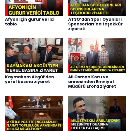
Afyon için gurur verici
ATSO’dan Spor Oyunları
tablo
Sponsorları’na teşekkür
ziyareti
Kaymakam Akgül’den
Ali Osman Koru ve
yerel basına ziyaret
annesinden Emniyet
Müdürü Erol’a ziyaret