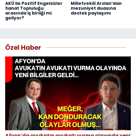
AKÜ ile Pozitif Engelsizler
Milletvekili Arslan’dan
Sanat Topluluğu
mezuniyet duasına
arasında iş birliği mi
destek paylaşımı
geliyor?
Özel Haber
Afyon’da avukatın avukatı vurma olayında yeni