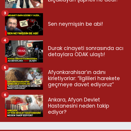
3
Sen neymişsin be abi!
4
Durak cinayeti sonrasında acı
detaylara ODAK ulaştı!
5
Afyonkarahisar’ın adını
kirletiyorlar: “İlgilileri harekete
geçmeye davet ediyoruz”
6
Ankara, Afyon Devlet
Hastanesini neden takip
ediyor?