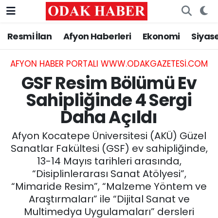
Resmi İlan
Afyon Haberleri
Ekonomi
Siyas
AFYONKARAHİSAR HABERLERİ
Nöbetçi Eczaneler
Resmi İlan
Hava Durumu
AFYON HABER PORTALI WWW.ODAKGAZETESI.COM
GSF Resim Bölümü Ev
ASAYİŞ
Trafik Durumu
Sahipliğinde 4 Sergi
Daha Açıldı
GÜNCEL
Süper Lig Puan Durumu ve Fikstür
Afyon Kocatepe Üniversitesi (AKÜ) Güzel
SİYASET
Tüm Manşetler
Sanatlar Fakültesi (GSF) ev sahipliğinde,
13-14 Mayıs tarihleri arasında,
EĞİTİM
Son Dakika Haberleri
“Disiplinlerarası Sanat Atölyesi”,
“Mimaride Resim”, “Malzeme Yöntem ve
MAGAZİN
Haber Arşivi
Araştırmaları” ile “Dijital Sanat ve
SAĞLIK
Multimedya Uygulamaları” dersleri