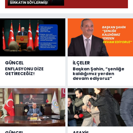
Söylermiş!
GÜNCEL
İLÇELER
ENFLASYONU DİZE
Başkan Şahin, “şenliğe
GETİRECEĞİZ!
kaldığımız yerden
devam ediyoruz”
GÜNCEL
ASAYİŞ