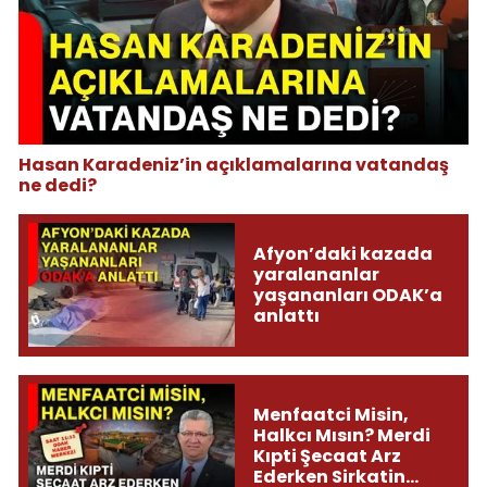
Hasan Karadeniz’in açıklamalarına vatandaş
ne dedi?
Afyon’daki kazada
yaralananlar
yaşananları ODAK’a
anlattı
Menfaatci Misin,
Halkcı Mısın? Merdi
Kıpti Şecaat Arz
Ederken Sirkatin