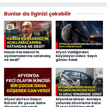
Bunlar da ilginizi çekebilir
Hasan Karadeniz’in
Afyon Valiliğinden
açıklamalarına vatandaş
büyüleyici video: Sayılı
ne dedi?
günler kaldı
Afyon’da Feci Olayın
Afyonkarahisar-Antalya
İkincisi: Bir çocuk daha
yolunda zincirleme kaza:
düşerek can verdi
13 araç birbirine girdi