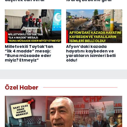
Milletvekili Taytak’tan
Afyon’daki kazada
“İlk 4 madde” mesajı:
hayatını kaybeden ve
“Buna müsaade eder
yaralıların isimleri belli
miyiz? Etmeyiz”
oldu!
Özel Haber