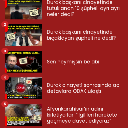
Durak başkanı cinayetinde
tutuklanan 10 şüpheli ayrı ayrı
neler dedi?
2
Durak başkanı cinayetinde
bıçaklayan şüpheli ne dedi?
3
Sen neymişsin be abi!
4
Durak cinayeti sonrasında acı
detaylara ODAK ulaştı!
5
Afyonkarahisar’ın adını
kirletiyorlar: “İlgilileri harekete
geçmeye davet ediyoruz”