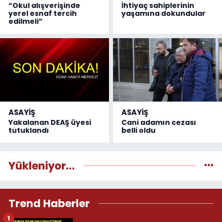
“Okul alışverişinde
İhtiyaç sahiplerinin
yerel esnaf tercih
yaşamına dokundular
edilmeli”
ASAYİŞ
ASAYİŞ
Yakalanan DEAŞ üyesi
Cani adamın cezası
tutuklandı
belli oldu
Yükleniyor...
Trend Haberler
1