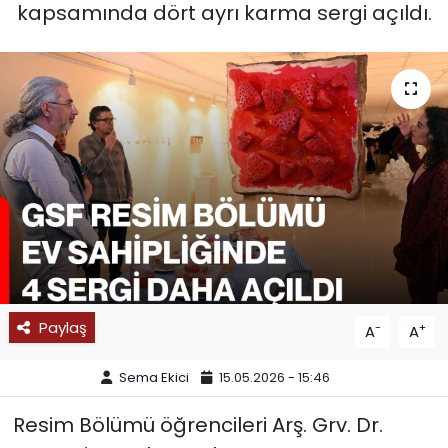
kapsamında dört ayrı karma sergi açıldı.
SPOR
11:11 MANŞET
Paylaş
-
+
A
A
Sema Ekici
15.05.2026 - 15:46
Resim Bölümü öğrencileri Arş. Grv. Dr.