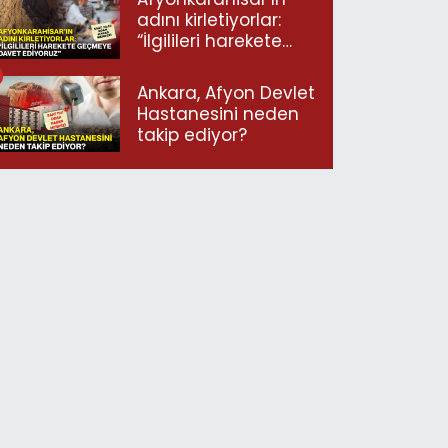
adını kirletiyorlar:
“İlgilileri harekete
geçmeye davet
ediyoruz”
Ankara, Afyon Devlet
Hastanesini neden
takip ediyor?