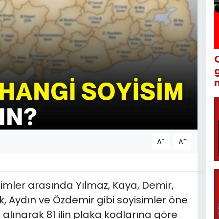
m
-
+
A
A
isimler arasında Yılmaz, Kaya, Demir,
türk, Aydın ve Özdemir gibi soyisimler öne
 alınarak 81 ilin plaka kodlarına göre