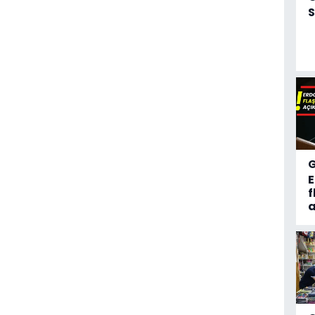
S
f
a