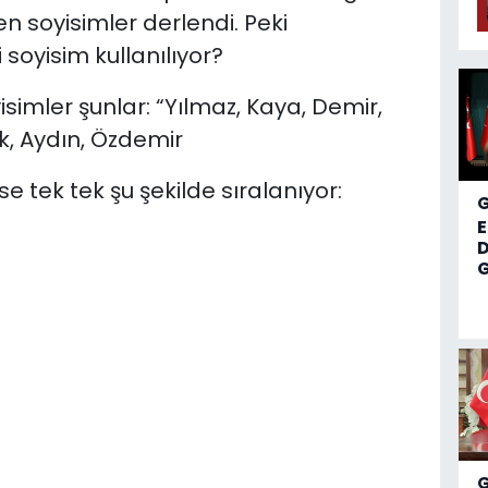
len soyisimler derlendi. Peki
soyisim kullanılıyor?
simler şunlar: “Yılmaz, Kaya, Demir,
ürk, Aydın, Özdemir
se tek tek şu şekilde sıralanıyor:
D
G