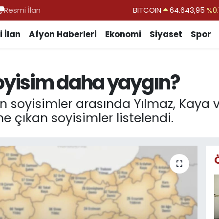
Resmi İlan
DOLAR
47,6006
%0.
EURO
55,0250
%0.
 İlan
Afyon Haberleri
Ekonomi
Siyaset
Spor
STERLİN
64,2398
%0
GRAM ALTIN
6500.87
%0.
soyisim daha yaygın?
BİST100
13.799
%
BITCOIN
64.643,95
%0.
n soyisimler arasında Yılmaz, Kaya ve
öne çıkan soyisimler listelendi.