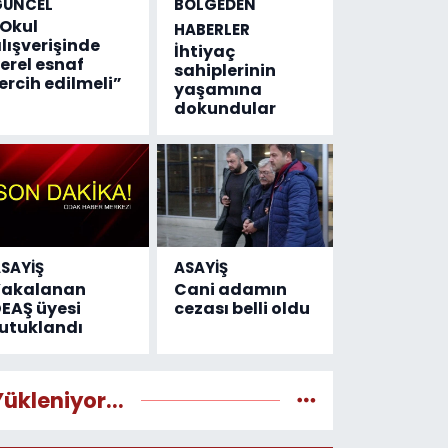
GÜNCEL
BÖLGEDEN
Okul
HABERLER
lışverişinde
İhtiyaç
erel esnaf
sahiplerinin
ercih edilmeli”
yaşamına
dokundular
SAYİŞ
ASAYİŞ
Yakalanan
Cani adamın
EAŞ üyesi
cezası belli oldu
utuklandı
Yükleniyor...