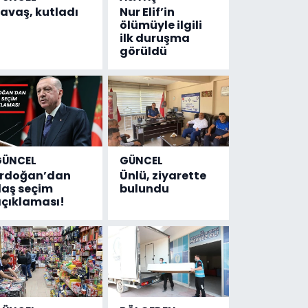
avaş, kutladı
Nur Elif’in
ölümüyle ilgili
ilk duruşma
görüldü
GÜNCEL
GÜNCEL
Erdoğan’dan
Ünlü, ziyarette
laş seçim
bulundu
çıklaması!