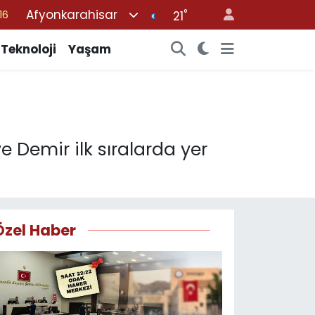
Afyonkarahisar
°
06
21
02
Teknoloji
Yaşam
.2
12
70
16
 Demir ilk sıralarda yer
Özel Haber