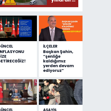
olmuş...
değişen
tek şey
kaza
sayısı!
GÜNCEL
İLÇELER
ENFLASYONU
Başkan Şahin,
İZE
“şenliğe
ETİRECEĞİZ!
kaldığımız
yerden devam
ediyoruz”
GÜNCEL
ASAYİŞ