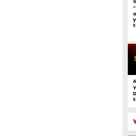
“
a
y
t
A
D
t