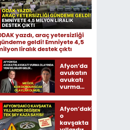
ODAK yazdı, araç yetersizliği
gündeme geldi! Emniyete 4,5
ilyon liralık destek çıktı
Afyon’da
avukatın
avukatı
vurma
olayında
yeni bilgiler
geldi...
Afyon’daki
Meğer, kan
o
donduracak
kavşakta
olaylar
yıllardır