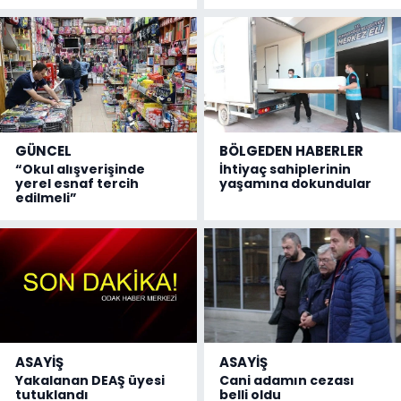
GÜNCEL
BÖLGEDEN HABERLER
“Okul alışverişinde
İhtiyaç sahiplerinin
yerel esnaf tercih
yaşamına dokundular
edilmeli”
ASAYİŞ
ASAYİŞ
Yakalanan DEAŞ üyesi
Cani adamın cezası
tutuklandı
belli oldu