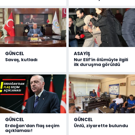
GÜNCEL
ASAYİŞ
Savaş, kutladı
Nur Elif’in ölümüyle ilgili
ilk duruşma görüldü
GÜNCEL
GÜNCEL
Erdoğan’dan flaş seçim
Ünlü, ziyarette bulundu
açıklaması!