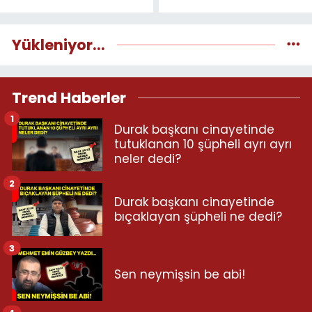
Yükleniyor...
Trend Haberler
1
Durak başkanı cinayetinde
tutuklanan 10 şüpheli ayrı ayrı
neler dedi?
2
Durak başkanı cinayetinde
bıçaklayan şüpheli ne dedi?
3
Sen neymişsin be abi!