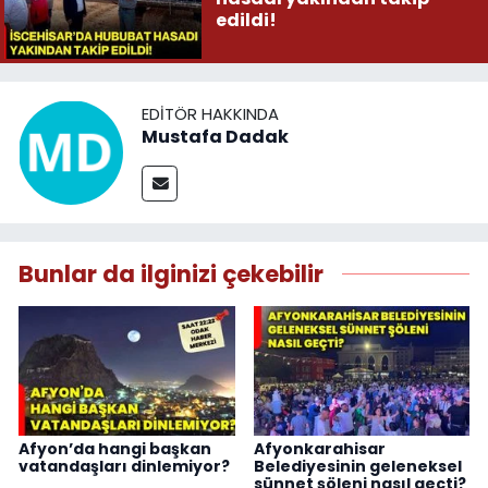
edildi!
EDITÖR HAKKINDA
Mustafa Dadak
Bunlar da ilginizi çekebilir
Afyon’da hangi başkan
Afyonkarahisar
vatandaşları dinlemiyor?
Belediyesinin geleneksel
sünnet şöleni nasıl geçti?