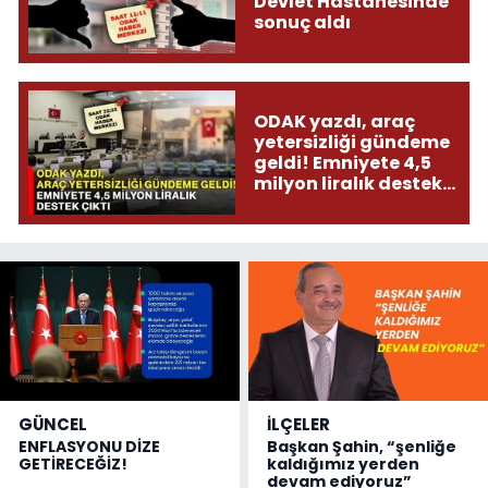
Devlet Hastanesinde
sonuç aldı
ODAK yazdı, araç
yetersizliği gündeme
geldi! Emniyete 4,5
milyon liralık destek
çıktı
GÜNCEL
İLÇELER
ENFLASYONU DİZE
Başkan Şahin, “şenliğe
GETİRECEĞİZ!
kaldığımız yerden
devam ediyoruz”