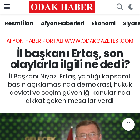
Resmi İlan
Afyon Haberleri
Ekonomi
Siyas
AFYONKARAHİSAR HABERLERİ
Nöbetçi Eczaneler
Resmi İlan
Hava Durumu
AFYON HABER PORTALI WWW.ODAKGAZETESI.COM
İl başkanı Ertaş, son
ASAYİŞ
Trafik Durumu
olaylarla ilgili ne dedi?
GÜNCEL
Süper Lig Puan Durumu ve Fikstür
İl Başkanı Niyazi Ertaş, yaptığı kapsamlı
basın açıklamasında demokrasi, hukuk
SİYASET
Tüm Manşetler
devleti ve seçim güvenliği konularında
dikkat çeken mesajlar verdi.
EĞİTİM
Son Dakika Haberleri
MAGAZİN
Haber Arşivi
SAĞLIK