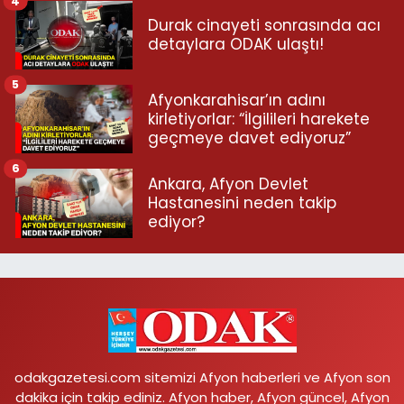
4
Durak cinayeti sonrasında acı
detaylara ODAK ulaştı!
5
Afyonkarahisar’ın adını
kirletiyorlar: “İlgilileri harekete
geçmeye davet ediyoruz”
6
Ankara, Afyon Devlet
Hastanesini neden takip
ediyor?
odakgazetesi.com sitemizi Afyon haberleri ve Afyon son
dakika için takip ediniz. Afyon haber, Afyon güncel, Afyon