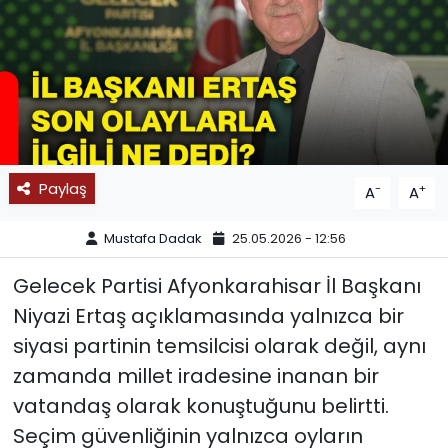
SPOR
11:11 MANŞET
Paylaş
-
+
A
A
Mustafa Dadak
25.05.2026 - 12:56
Gelecek Partisi Afyonkarahisar İl Başkanı
Niyazi Ertaş açıklamasında yalnızca bir
siyasi partinin temsilcisi olarak değil, aynı
zamanda millet iradesine inanan bir
vatandaş olarak konuştuğunu belirtti.
Seçim güvenliğinin yalnızca oyların