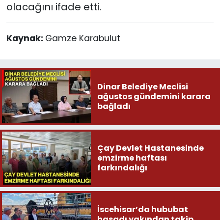
olacağını ifade etti.
Kaynak:
Gamze Karabulut
Dinar Belediye Meclisi
ağustos gündemini karara
bağladı
Çay Devlet Hastanesinde
emzirme haftası
farkındalığı
İscehisar’da hububat
hasadı yakından takip