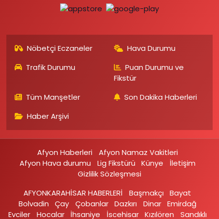
Nöbetçi Eczaneler
Hava Durumu
Trafik Durumu
Puan Durumu ve
Fikstür
Tüm Manşetler
Son Dakika Haberleri
Haber Arşivi
Afyon Haberleri
Afyon Namaz Vakitleri
Afyon Hava durumu
Lig Fikstürü
Künye
İletişim
Gizlilik Sözleşmesi
AFYONKARAHİSAR HABERLERİ
Başmakçı
Bayat
Bolvadin
Çay
Çobanlar
Dazkırı
Dinar
Emirdağ‎
Evciler‎
Hocalar
İhsaniye‎
İscehisar
Kızılören‎
Sandıklı‎