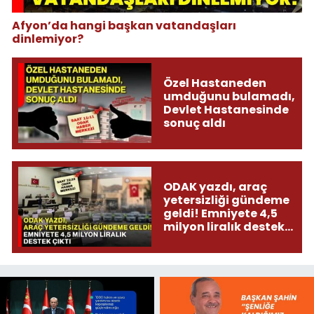
Afyon’da hangi başkan vatandaşları
dinlemiyor?
Özel Hastaneden
umduğunu bulamadı,
Devlet Hastanesinde
sonuç aldı
ODAK yazdı, araç
yetersizliği gündeme
geldi! Emniyete 4,5
milyon liralık destek
çıktı