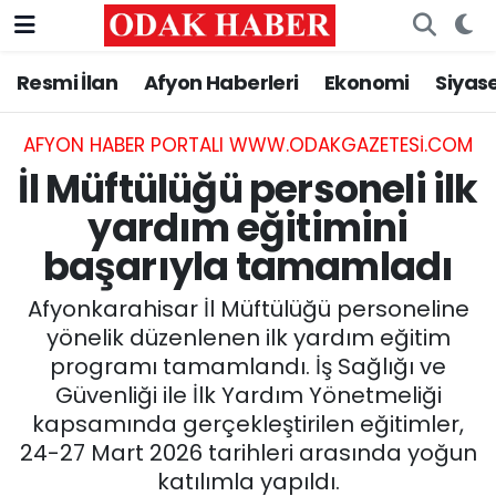
Resmi İlan
Afyon Haberleri
Ekonomi
Siyas
AFYONKARAHİSAR HABERLERİ
Nöbetçi Eczaneler
Resmi İlan
Hava Durumu
AFYON HABER PORTALI WWW.ODAKGAZETESI.COM
İl Müftülüğü personeli ilk
ASAYİŞ
Trafik Durumu
yardım eğitimini
başarıyla tamamladı
GÜNCEL
Süper Lig Puan Durumu ve Fikstür
Afyonkarahisar İl Müftülüğü personeline
SİYASET
Tüm Manşetler
yönelik düzenlenen ilk yardım eğitim
programı tamamlandı. İş Sağlığı ve
EĞİTİM
Son Dakika Haberleri
Güvenliği ile İlk Yardım Yönetmeliği
kapsamında gerçekleştirilen eğitimler,
MAGAZİN
Haber Arşivi
24-27 Mart 2026 tarihleri arasında yoğun
SAĞLIK
katılımla yapıldı.