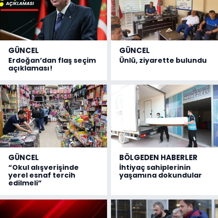
GÜNCEL
GÜNCEL
Erdoğan’dan flaş seçim
Ünlü, ziyarette bulundu
açıklaması!
GÜNCEL
BÖLGEDEN HABERLER
“Okul alışverişinde
İhtiyaç sahiplerinin
yerel esnaf tercih
yaşamına dokundular
edilmeli”