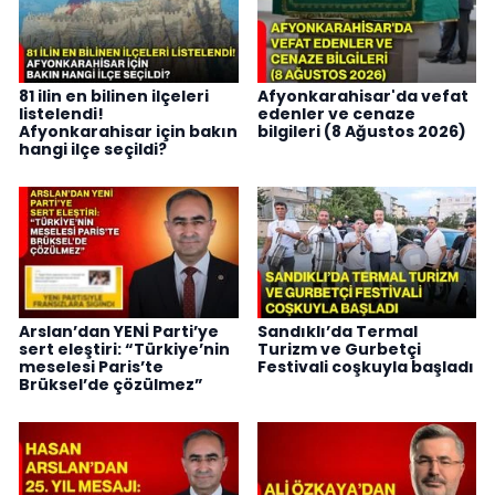
81 ilin en bilinen ilçeleri
Afyonkarahisar'da vefat
listelendi!
edenler ve cenaze
Afyonkarahisar için bakın
bilgileri (8 Ağustos 2026)
hangi ilçe seçildi?
Arslan’dan YENİ Parti’ye
Sandıklı’da Termal
sert eleştiri: “Türkiye’nin
Turizm ve Gurbetçi
meselesi Paris’te
Festivali coşkuyla başladı
Brüksel’de çözülmez”