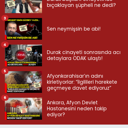
bıçaklayan şüpheli ne dedi?
3
Sen neymişsin be abi!
4
Durak cinayeti sonrasında acı
detaylara ODAK ulaştı!
5
Afyonkarahisar’ın adını
kirletiyorlar: “İlgilileri harekete
geçmeye davet ediyoruz”
6
Ankara, Afyon Devlet
Hastanesini neden takip
ediyor?