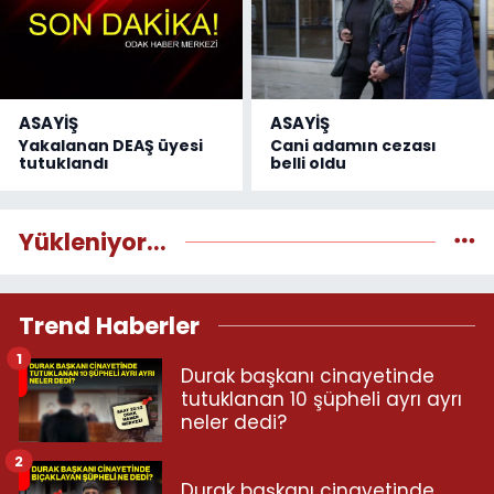
ASAYİŞ
ASAYİŞ
Yakalanan DEAŞ üyesi
Cani adamın cezası
tutuklandı
belli oldu
Yükleniyor...
Trend Haberler
1
Durak başkanı cinayetinde
tutuklanan 10 şüpheli ayrı ayrı
neler dedi?
2
Durak başkanı cinayetinde