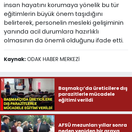
insan hayatını korumaya yönelik bu tür
eğitimlerin büyük önem taşıdığını
belirterek, personelin mesleki gelişiminin
yanında acil durumlara hazırlıklı
olmasının da önemli olduğunu ifade etti.
Kaynak:
ODAK HABER MERKEZİ
Başmakçı’da üreticilere dış
parazitlerle mücadele
eğitimi verildi
AFSÜ mezunları yıllar sonra
neden yeniden bir araya