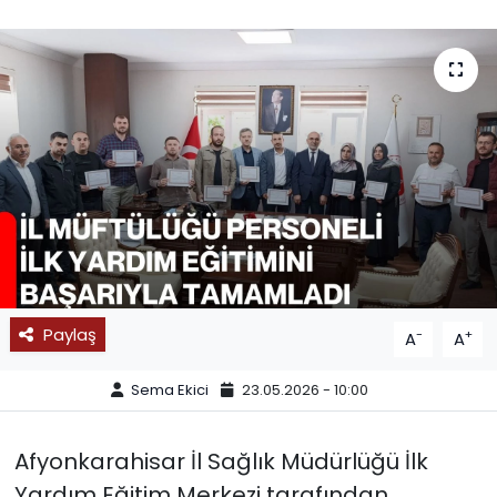
SPOR
11:11 MANŞET
Paylaş
-
+
A
A
Sema Ekici
23.05.2026 - 10:00
Afyonkarahisar İl Sağlık Müdürlüğü İlk
Yardım Eğitim Merkezi tarafından