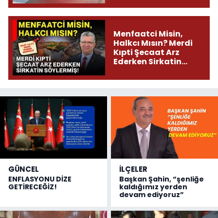
Menfaatci Misin,
Halkcı Mısın? Merdi
Kıpti Şecaat Arz
Ederken Sirkatin
Söylermiş!
GÜNCEL
İLÇELER
ENFLASYONU DİZE
Başkan Şahin, “şenliğe
GETİRECEĞİZ!
kaldığımız yerden
devam ediyoruz”