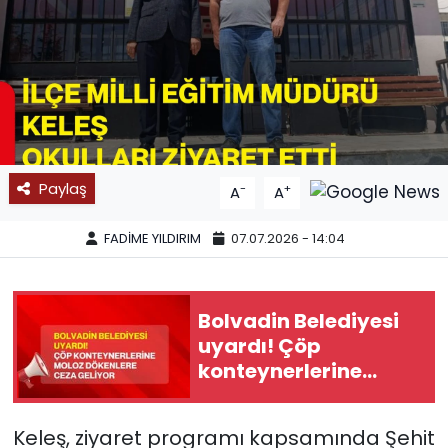
SPOR
11:11 MANŞET
Paylaş
-
+
A
A
FADİME YILDIRIM
07.07.2026 - 14:04
Bolvadin Belediyesi
uyardı! Çöp
konteynerlerine
moloz dökenlere
ceza geliyor
Keleş, ziyaret programı kapsamında Şehit