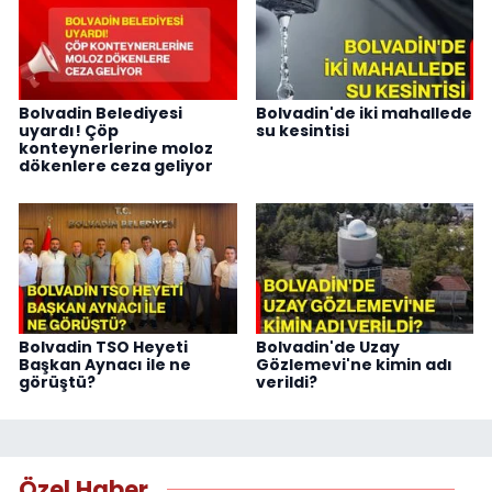
Bolvadin Belediyesi
Bolvadin'de iki mahallede
uyardı! Çöp
su kesintisi
konteynerlerine moloz
dökenlere ceza geliyor
Bolvadin TSO Heyeti
Bolvadin'de Uzay
Başkan Aynacı ile ne
Gözlemevi'ne kimin adı
görüştü?
verildi?
Özel Haber