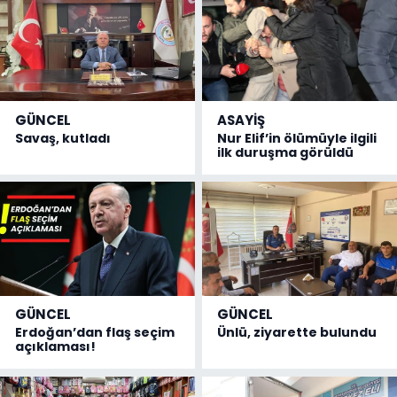
GÜNCEL
ASAYİŞ
Savaş, kutladı
Nur Elif’in ölümüyle ilgili
ilk duruşma görüldü
GÜNCEL
GÜNCEL
Erdoğan’dan flaş seçim
Ünlü, ziyarette bulundu
açıklaması!