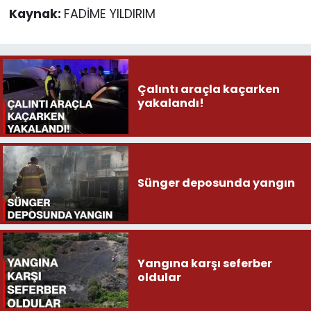
Kaynak:
FADİME YILDIRIM
Çalıntı araçla kaçarken
yakalandı!
Sünger deposunda yangın
Yangına karşı seferber
oldular