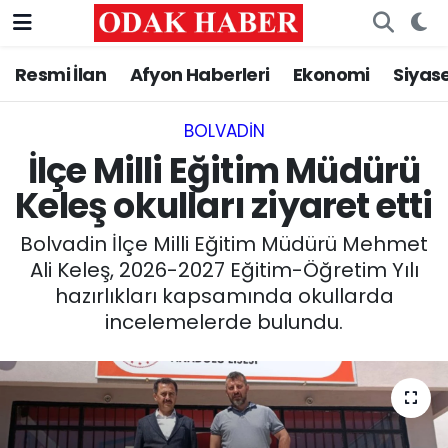
Resmi İlan
Afyon Haberleri
Ekonomi
Siyas
AFYONKARAHİSAR HABERLERİ
Nöbetçi Eczaneler
Resmi İlan
Hava Durumu
BOLVADIN
İlçe Milli Eğitim Müdürü
ASAYİŞ
Trafik Durumu
Keleş okulları ziyaret etti
GÜNCEL
Süper Lig Puan Durumu ve Fikstür
Bolvadin İlçe Milli Eğitim Müdürü Mehmet
Ali Keleş, 2026-2027 Eğitim-Öğretim Yılı
SİYASET
Tüm Manşetler
hazırlıkları kapsamında okullarda
incelemelerde bulundu.
EĞİTİM
Son Dakika Haberleri
MAGAZİN
Haber Arşivi
SAĞLIK