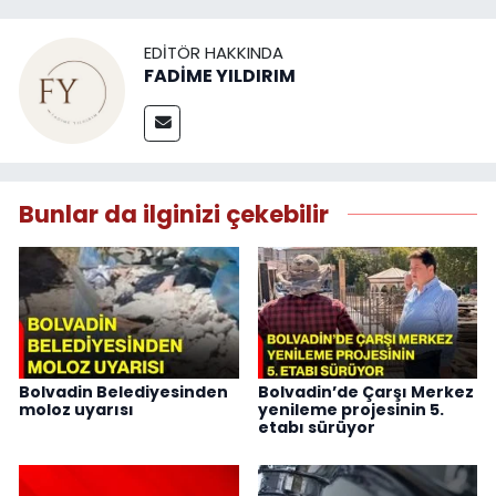
EDITÖR HAKKINDA
FADİME YILDIRIM
Bunlar da ilginizi çekebilir
Bolvadin Belediyesinden
Bolvadin’de Çarşı Merkez
moloz uyarısı
yenileme projesinin 5.
etabı sürüyor