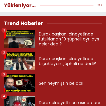
Yükleniyor...
Trend Haberler
1
Durak başkanı cinayetinde
tutuklanan 10 şüpheli ayrı ayrı
neler dedi?
2
Durak başkanı cinayetinde
bıçaklayan şüpheli ne dedi?
3
Sen neymişsin be abi!
4
Durak cinayeti sonrasında acı