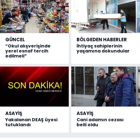
GÜNCEL
BÖLGEDEN HABERLER
“Okul alışverişinde
İhtiyaç sahiplerinin
yerel esnaf tercih
yaşamına dokundular
edilmeli”
ASAYİŞ
ASAYİŞ
Yakalanan DEAŞ üyesi
Cani adamın cezası
tutuklandı
belli oldu