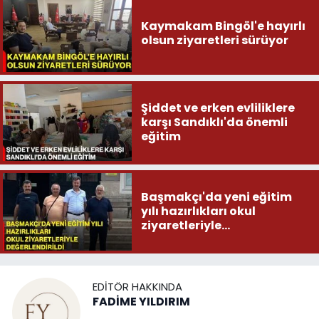
Kaymakam Bingöl'e hayırlı
olsun ziyaretleri sürüyor
Şiddet ve erken evliliklere
karşı Sandıklı'da önemli
eğitim
Başmakçı'da yeni eğitim
yılı hazırlıkları okul
ziyaretleriyle
değerlendirildi
EDITÖR HAKKINDA
FADİME YILDIRIM