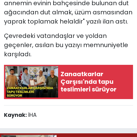
annemin evinin bahçesinde bulunan dut
ağacından dut almak, üzüm asmasından
yaprak toplamak helaldir" yazılı ilan astı.
Çevredeki vatandaşlar ve yoldan
geçenler, asılan bu yazıyı memnuniyetle
karşıladı.
Zanaatkarlar
Çarşısı'nda tapu
teslimleri sürüyor
Kaynak:
İHA