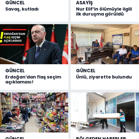
GÜNCEL
ASAYİŞ
Savaş, kutladı
Nur Elif’in ölümüyle ilgili
ilk duruşma görüldü
GÜNCEL
GÜNCEL
Erdoğan’dan flaş seçim
Ünlü, ziyarette bulundu
açıklaması!
GÜNCEL
BÖLGEDEN HABERLER