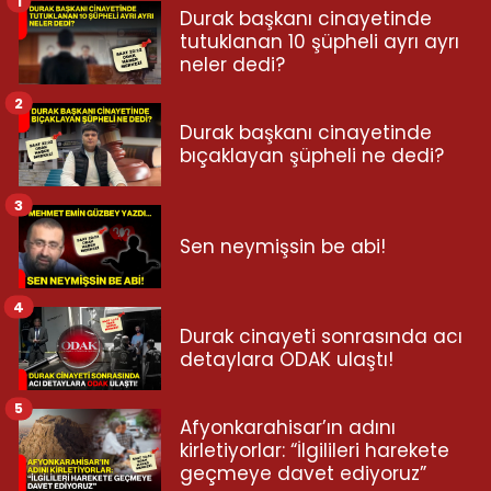
1
Durak başkanı cinayetinde
tutuklanan 10 şüpheli ayrı ayrı
neler dedi?
2
Durak başkanı cinayetinde
bıçaklayan şüpheli ne dedi?
3
Sen neymişsin be abi!
4
Durak cinayeti sonrasında acı
detaylara ODAK ulaştı!
5
Afyonkarahisar’ın adını
kirletiyorlar: “İlgilileri harekete
geçmeye davet ediyoruz”