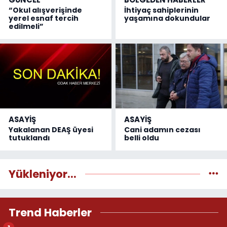
“Okul alışverişinde
İhtiyaç sahiplerinin
yerel esnaf tercih
yaşamına dokundular
edilmeli”
ASAYİŞ
ASAYİŞ
Yakalanan DEAŞ üyesi
Cani adamın cezası
tutuklandı
belli oldu
Yükleniyor...
Trend Haberler