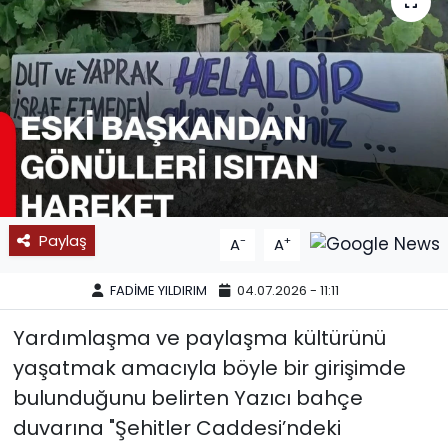
SPOR
11:11 MANŞET
Paylaş
-
+
A
A
FADİME YILDIRIM
04.07.2026 - 11:11
Yardımlaşma ve paylaşma kültürünü
yaşatmak amacıyla böyle bir girişimde
bulunduğunu belirten Yazıcı bahçe
duvarına "Şehitler Caddesi’ndeki