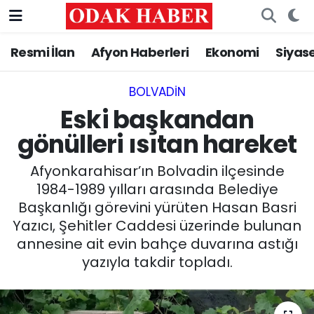
Resmi İlan
Afyon Haberleri
Ekonomi
Siyas
AFYONKARAHİSAR HABERLERİ
Nöbetçi Eczaneler
Resmi İlan
Hava Durumu
BOLVADIN
Eski başkandan
ASAYİŞ
Trafik Durumu
gönülleri ısıtan hareket
GÜNCEL
Süper Lig Puan Durumu ve Fikstür
Afyonkarahisar’ın Bolvadin ilçesinde
1984-1989 yılları arasında Belediye
SİYASET
Tüm Manşetler
Başkanlığı görevini yürüten Hasan Basri
Yazıcı, Şehitler Caddesi üzerinde bulunan
EĞİTİM
Son Dakika Haberleri
annesine ait evin bahçe duvarına astığı
yazıyla takdir topladı.
MAGAZİN
Haber Arşivi
SAĞLIK