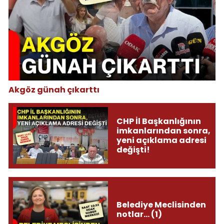
Akgöz günah çıkarttı
CHP İl Başkanlığının
imkanlarından sonra,
yeni açıklama adresi
değişti!
Belediye Meclisinden
notlar... (1)