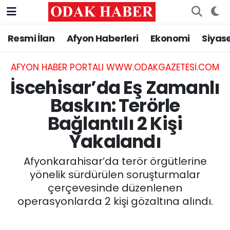
Resmi İlan
Afyon Haberleri
Ekonomi
Siyas
AFYONKARAHİSAR HABERLERİ
Nöbetçi Eczaneler
Resmi İlan
Hava Durumu
AFYON HABER PORTALI WWW.ODAKGAZETESI.COM
İscehisar’da Eş Zamanlı
ASAYİŞ
Trafik Durumu
Baskın: Terörle
Bağlantılı 2 Kişi
GÜNCEL
Süper Lig Puan Durumu ve Fikstür
Yakalandı
SİYASET
Tüm Manşetler
Afyonkarahisar’da terör örgütlerine
EĞİTİM
Son Dakika Haberleri
yönelik sürdürülen soruşturmalar
çerçevesinde düzenlenen
MAGAZİN
Haber Arşivi
operasyonlarda 2 kişi gözaltına alındı.
SAĞLIK