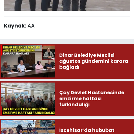
Kaynak:
AA
Dinar Belediye Meclisi
ağustos gündemini karara
bağladı
Çay Devlet Hastanesinde
emzirme haftası
farkındalığı
İscehisar’da hububat