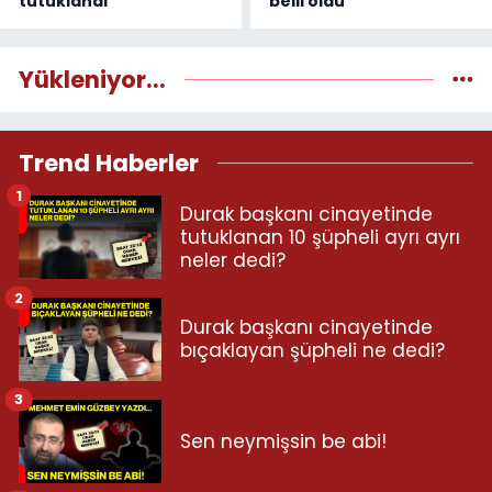
tutuklandı
belli oldu
Yükleniyor...
Trend Haberler
1
Durak başkanı cinayetinde
tutuklanan 10 şüpheli ayrı ayrı
neler dedi?
2
Durak başkanı cinayetinde
bıçaklayan şüpheli ne dedi?
3
Sen neymişsin be abi!