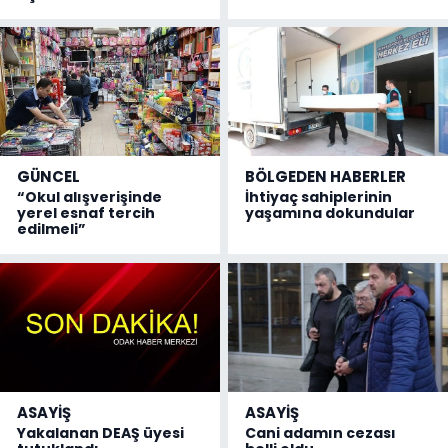
GÜNCEL
BÖLGEDEN HABERLER
“Okul alışverişinde
İhtiyaç sahiplerinin
yerel esnaf tercih
yaşamına dokundular
edilmeli”
ASAYİŞ
ASAYİŞ
Yakalanan DEAŞ üyesi
Cani adamın cezası