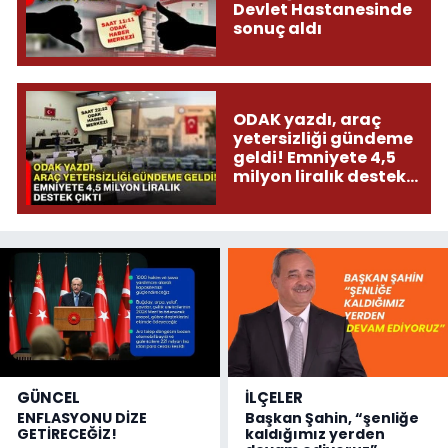
Devlet Hastanesinde
sonuç aldı
ODAK yazdı, araç
yetersizliği gündeme
geldi! Emniyete 4,5
milyon liralık destek
çıktı
GÜNCEL
İLÇELER
ENFLASYONU DİZE
Başkan Şahin, “şenliğe
GETİRECEĞİZ!
kaldığımız yerden