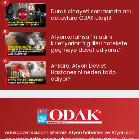
4
Durak cinayeti sonrasında acı
detaylara ODAK ulaştı!
5
Afyonkarahisar’ın adını
kirletiyorlar: “İlgilileri harekete
geçmeye davet ediyoruz”
6
Ankara, Afyon Devlet
Hastanesini neden takip
ediyor?
odakgazetesi.com sitemizi Afyon haberleri ve Afyon son