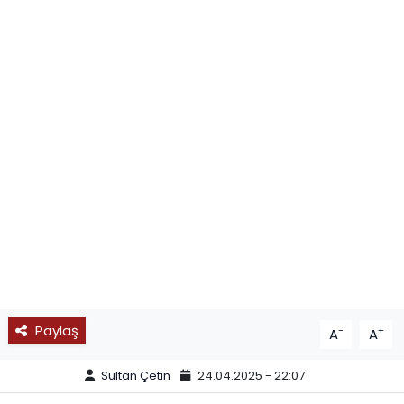
SPOR
11:11 MANŞET
Paylaş
-
+
A
A
Sultan Çetin
24.04.2025 - 22:07