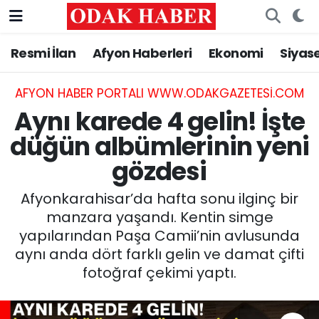
Resmi İlan
Afyon Haberleri
Ekonomi
Siyas
AFYONKARAHİSAR HABERLERİ
Nöbetçi Eczaneler
Resmi İlan
Hava Durumu
AFYON HABER PORTALI WWW.ODAKGAZETESI.COM
Aynı karede 4 gelin! İşte
ASAYİŞ
Trafik Durumu
düğün albümlerinin yeni
gözdesi
GÜNCEL
Süper Lig Puan Durumu ve Fikstür
Afyonkarahisar’da hafta sonu ilginç bir
SİYASET
Tüm Manşetler
manzara yaşandı. Kentin simge
yapılarından Paşa Camii’nin avlusunda
EĞİTİM
Son Dakika Haberleri
aynı anda dört farklı gelin ve damat çifti
fotoğraf çekimi yaptı.
MAGAZİN
Haber Arşivi
SAĞLIK