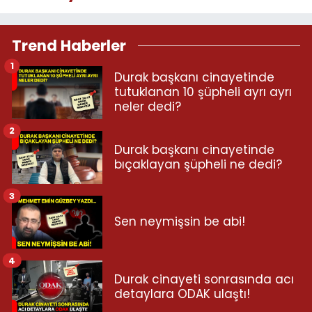
Trend Haberler
1
Durak başkanı cinayetinde
tutuklanan 10 şüpheli ayrı ayrı
neler dedi?
2
Durak başkanı cinayetinde
bıçaklayan şüpheli ne dedi?
3
Sen neymişsin be abi!
4
Durak cinayeti sonrasında acı
detaylara ODAK ulaştı!