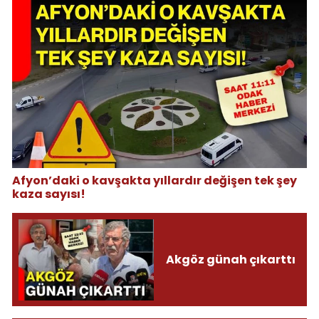
Afyon’daki o kavşakta yıllardır değişen tek şey
kaza sayısı!
Akgöz günah çıkarttı