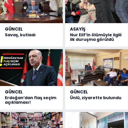
GÜNCEL
ASAYİŞ
Savaş, kutladı
Nur Elif’in ölümüyle ilgili
ilk duruşma görüldü
GÜNCEL
GÜNCEL
Erdoğan’dan flaş seçim
Ünlü, ziyarette bulundu
açıklaması!