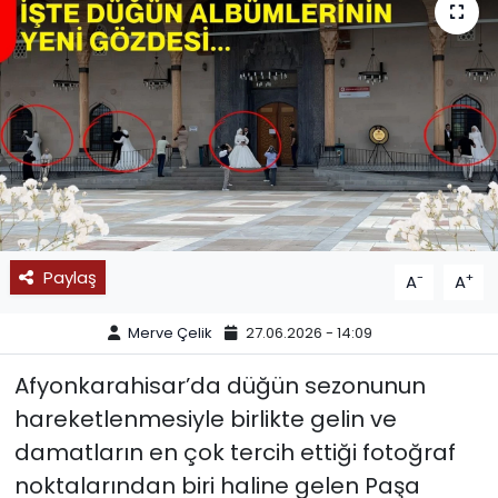
SPOR
11:11 MANŞET
Paylaş
-
+
A
A
Merve Çelik
27.06.2026 - 14:09
Afyonkarahisar’da düğün sezonunun
hareketlenmesiyle birlikte gelin ve
damatların en çok tercih ettiği fotoğraf
noktalarından biri haline gelen Paşa