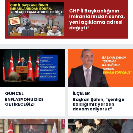
CHP İl Başkanlığının
imkanlarından sonra,
yeni açıklama adresi
değişti!
GÜNCEL
İLÇELER
ENFLASYONU DİZE
Başkan Şahin, “şenliğe
GETİRECEĞİZ!
kaldığımız yerden
devam ediyoruz”