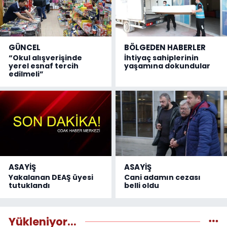
GÜNCEL
BÖLGEDEN HABERLER
“Okul alışverişinde
İhtiyaç sahiplerinin
yerel esnaf tercih
yaşamına dokundular
edilmeli”
ASAYİŞ
ASAYİŞ
Yakalanan DEAŞ üyesi
Cani adamın cezası
tutuklandı
belli oldu
Yükleniyor...