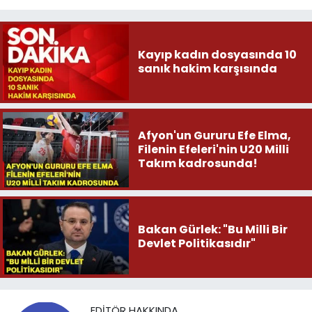
Kayıp kadın dosyasında 10
sanık hakim karşısında
Afyon'un Gururu Efe Elma,
Filenin Efeleri'nin U20 Milli
Takım kadrosunda!
Bakan Gürlek: "Bu Milli Bir
Devlet Politikasıdır"
EDITÖR HAKKINDA