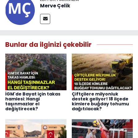
Merve Çelik
Bunlar da ilginizi çekebilir
İGM'de Bayat için takas
Çiftçilere milyonluk
hamlesi: Hangi
destek geliyor! 18 ilçede
taşınmazlar el
kimlere buğday tohumu
değiştirecek?
dağıtılacak?