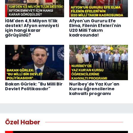
İGM'den 4,5 Milyon tl'lik
Afyon'un Gururu Efe
destek! Afyon emniyeti
Elma, Filenin Efeleri'nin
için hangi karar
U20 Milli Takım
görüşüldü?
kadrosunda!
Bakan Gürlek: "Bu Milli Bir
Nuribey'de Yaz Kur'an
Devlet Politikasıdır"
Kursu öğrencilerine
kahvaltı programı
Özel Haber