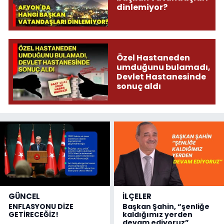
dinlemiyor?
Özel Hastaneden
umduğunu bulamadı,
Devlet Hastanesinde
sonuç aldı
GÜNCEL
İLÇELER
ENFLASYONU DİZE
Başkan Şahin, “şenliğe
GETİRECEĞİZ!
kaldığımız yerden
devam ediyoruz”