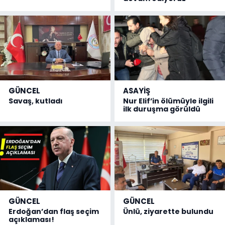
GÜNCEL
ASAYİŞ
Savaş, kutladı
Nur Elif’in ölümüyle ilgili
ilk duruşma görüldü
GÜNCEL
GÜNCEL
Erdoğan’dan flaş seçim
Ünlü, ziyarette bulundu
açıklaması!