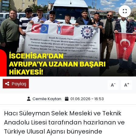
SPOR
11:11 MANŞET
Paylaş
-
+
A
A
Cemile Kaytan
01.06.2026 - 16:53
Hacı Süleyman Selek Mesleki ve Teknik
Anadolu Lisesi tarafından hazırlanan ve
Türkiye Ulusal Ajansı bünyesinde