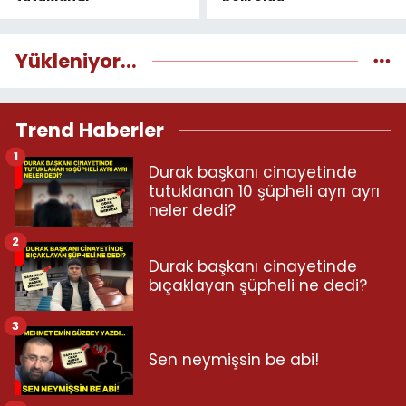
Yükleniyor...
Trend Haberler
1
Durak başkanı cinayetinde
tutuklanan 10 şüpheli ayrı ayrı
neler dedi?
2
Durak başkanı cinayetinde
bıçaklayan şüpheli ne dedi?
3
Sen neymişsin be abi!