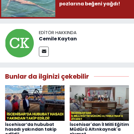
pozlarına beğeni yağdı!
EDITÖR HAKKINDA
Cemile Kaytan
Bunlar da ilginizi çekebilir
İscehisar’da hububat
İscehisar'dan İl Milli Eğitim
hasadı yakından takip
Müdürü Altınkaynak'a
edildi!
ziyaret