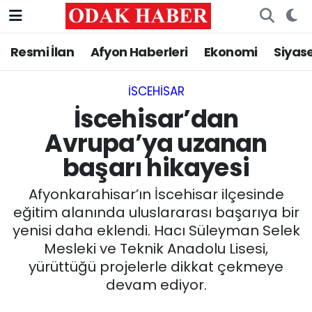
Resmi İlan
Afyon Haberleri
Ekonomi
Siyas
AFYONKARAHİSAR HABERLERİ
Nöbetçi Eczaneler
Resmi İlan
Hava Durumu
İSCEHISAR
İscehisar’dan
ASAYİŞ
Trafik Durumu
Avrupa’ya uzanan
başarı hikayesi
GÜNCEL
Süper Lig Puan Durumu ve Fikstür
Afyonkarahisar’ın İscehisar ilçesinde
SİYASET
Tüm Manşetler
eğitim alanında uluslararası başarıya bir
yenisi daha eklendi. Hacı Süleyman Selek
EĞİTİM
Son Dakika Haberleri
Mesleki ve Teknik Anadolu Lisesi,
yürüttüğü projelerle dikkat çekmeye
MAGAZİN
Haber Arşivi
devam ediyor.
SAĞLIK