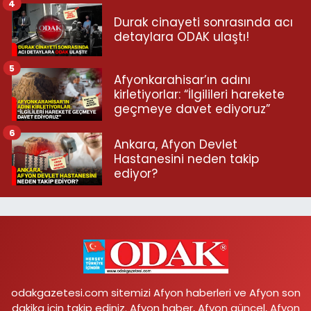
4
Durak cinayeti sonrasında acı
detaylara ODAK ulaştı!
5
Afyonkarahisar’ın adını
kirletiyorlar: “İlgilileri harekete
geçmeye davet ediyoruz”
6
Ankara, Afyon Devlet
Hastanesini neden takip
ediyor?
odakgazetesi.com sitemizi Afyon haberleri ve Afyon son
dakika için takip ediniz. Afyon haber, Afyon güncel, Afyon