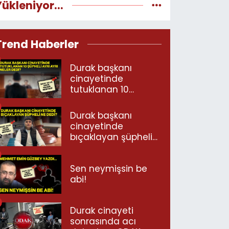
Yükleniyor...
Trend Haberler
Durak başkanı
cinayetinde
tutuklanan 10
şüpheli ayrı ayrı
neler dedi?
Durak başkanı
cinayetinde
bıçaklayan şüpheli
ne dedi?
Sen neymişsin be
abi!
Durak cinayeti
sonrasında acı