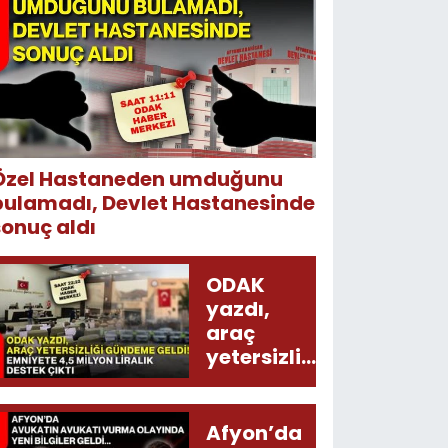
Özel Hastaneden umduğunu
bulamadı, Devlet Hastanesinde
sonuç aldı
ODAK
yazdı,
araç
yetersizliği
gündeme
geldi!
Emniyete
Afyon’da