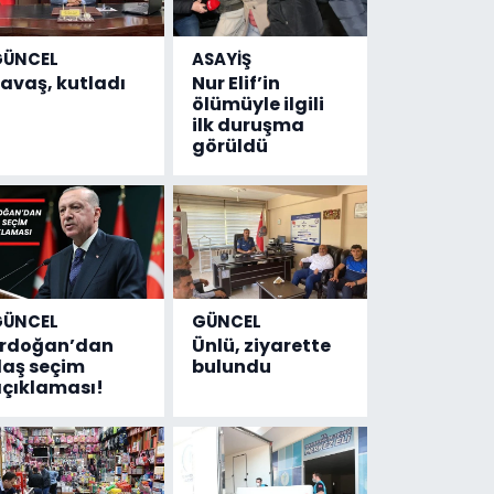
GÜNCEL
ASAYİŞ
avaş, kutladı
Nur Elif’in
ölümüyle ilgili
ilk duruşma
görüldü
GÜNCEL
GÜNCEL
Erdoğan’dan
Ünlü, ziyarette
laş seçim
bulundu
çıklaması!