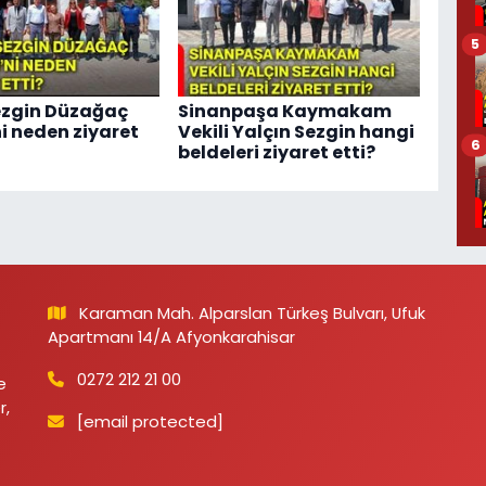
5
ezgin Düzağaç
Sinanpaşa Kaymakam
ni neden ziyaret
Vekili Yalçın Sezgin hangi
6
beldeleri ziyaret etti?
Karaman Mah. Alparslan Türkeş Bulvarı, Ufuk
Apartmanı 14/A Afyonkarahisar
0272 212 21 00
e
r,
[email protected]