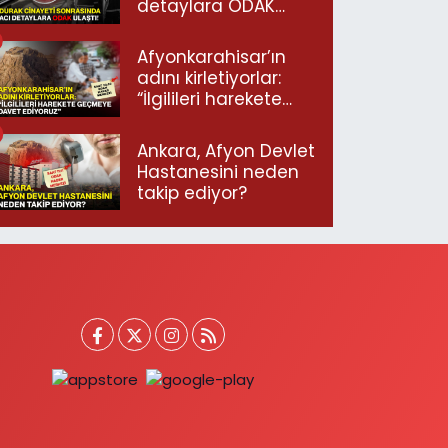
detaylara ODAK
ulaştı!
Afyonkarahisar’ın
adını kirletiyorlar:
“İlgilileri harekete
geçmeye davet
ediyoruz”
Ankara, Afyon Devlet
Hastanesini neden
takip ediyor?