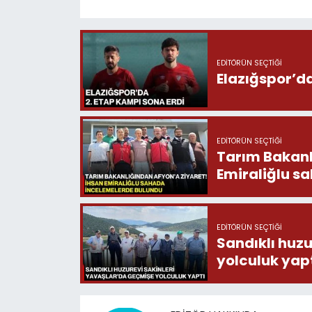
EDITÖRÜN SEÇTIĞI
Elazığspor’da
EDITÖRÜN SEÇTIĞI
Tarım Bakanlığ
Emiraliğlu s
EDITÖRÜN SEÇTIĞI
Sandıklı huzu
yolculuk yap