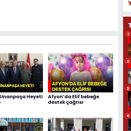
1
2
3
 Sinanpaşa Heyeti
Afyon’da Elif bebeğe
e
destek çağrısı
4