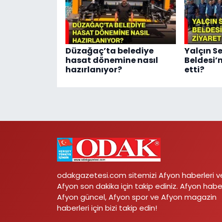
Düzağaç’ta belediye
Yalçın S
hasat dönemine nasıl
Beldesi’
hazırlanıyor?
etti?
odakgazetesi.com sitemizi Afyon haberleri v
Afyon son dakika için takip ediniz. Afyon habe
Afyon güncel, Afyon spor ve Afyon magazin
haberleri için bizi takip edin!