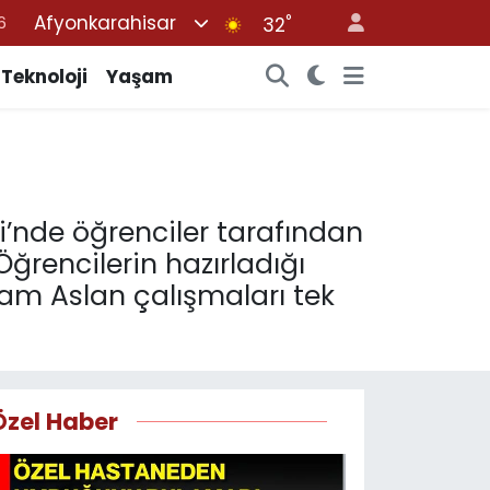
Afyonkarahisar
°
7
32
1
Teknoloji
Yaşam
2
2
4
6
nde öğrenciler tarafından
Öğrencilerin hazırladığı
kam Aslan çalışmaları tek
Özel Haber