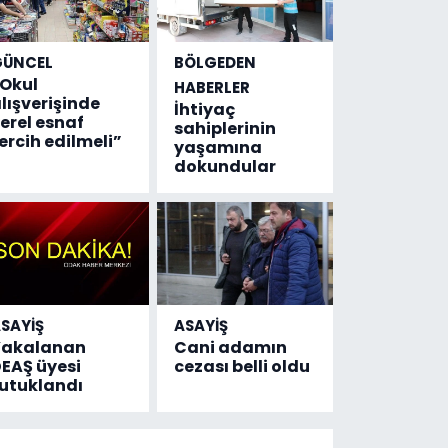
GÜNCEL
BÖLGEDEN
Okul
HABERLER
lışverişinde
İhtiyaç
erel esnaf
sahiplerinin
ercih edilmeli”
yaşamına
dokundular
SAYİŞ
ASAYİŞ
Yakalanan
Cani adamın
EAŞ üyesi
cezası belli oldu
utuklandı