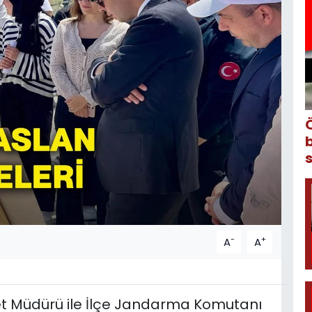
-
+
A
A
et Müdürü ile İlçe Jandarma Komutanı