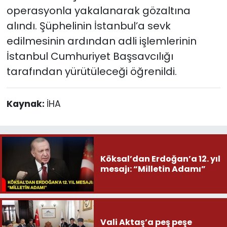
operasyonla yakalanarak gözaltına
alındı. Şüphelinin İstanbul’a sevk
edilmesinin ardından adli işlemlerinin
İstanbul Cumhuriyet Başsavcılığı
tarafından yürütüleceği öğrenildi.
Kaynak:
İHA
Köksal’dan Erdoğan’a 12. yıl
mesajı: “Milletin Adamı”
Vali Aktaş’a peş peşe