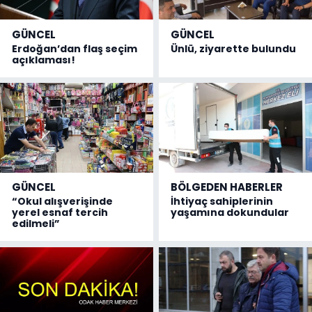
GÜNCEL
GÜNCEL
Erdoğan’dan flaş seçim
Ünlü, ziyarette bulundu
açıklaması!
GÜNCEL
BÖLGEDEN HABERLER
“Okul alışverişinde
İhtiyaç sahiplerinin
yerel esnaf tercih
yaşamına dokundular
edilmeli”