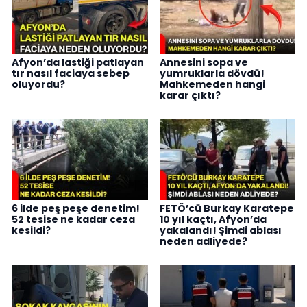
Afyon’da lastiği patlayan
Annesini sopa ve
tır nasıl faciaya sebep
yumruklarla dövdü!
oluyordu?
Mahkemeden hangi
karar çıktı?
6 ilde peş peşe denetim!
FETÖ’cü Burkay Karatepe
52 tesise ne kadar ceza
10 yıl kaçtı, Afyon’da
kesildi?
yakalandı! Şimdi ablası
neden adliyede?