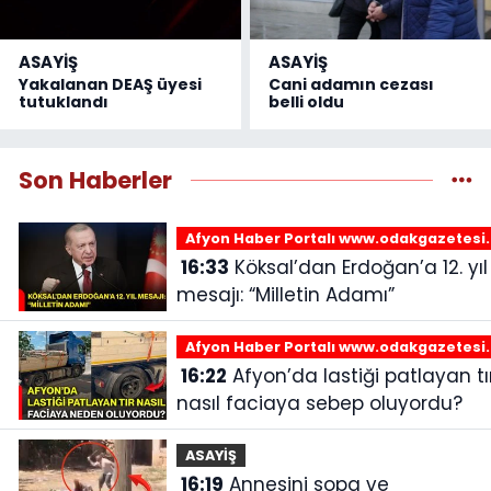
ASAYİŞ
ASAYİŞ
Yakalanan DEAŞ üyesi
Cani adamın cezası
tutuklandı
belli oldu
Son Haberler
Afyon Haber Portalı www.odakgazetesi
16:33
Köksal’dan Erdoğan’a 12. yıl
mesajı: “Milletin Adamı”
Afyon Haber Portalı www.odakgazetesi
16:22
Afyon’da lastiği patlayan tır
nasıl faciaya sebep oluyordu?
ASAYİŞ
16:19
Annesini sopa ve