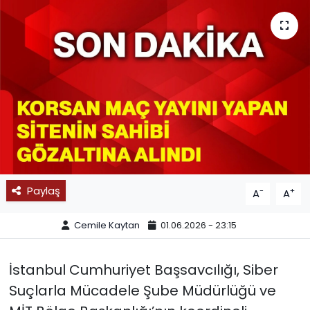
SPOR
11:11 MANŞET
Paylaş
-
+
A
A
Cemile Kaytan
01.06.2026 - 23:15
İstanbul Cumhuriyet Başsavcılığı, Siber
Suçlarla Mücadele Şube Müdürlüğü ve