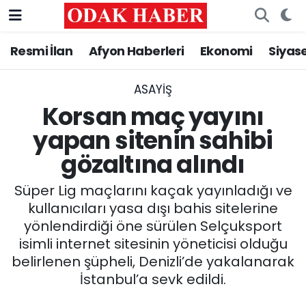
Resmi İlan
Afyon Haberleri
Ekonomi
Siyas
AFYONKARAHİSAR HABERLERİ
Afyonkarahisar Nöbetçi Eczaneler
Resmi İlan
Afyonkarahisar Hava Durumu
ASAYİŞ
Korsan maç yayını
ASAYİŞ
Afyonkarahisar Namaz Vakitleri
yapan sitenin sahibi
gözaltına alındı
GÜNCEL
Afyonkarahisar Trafik Yoğunluk Haritası
Süper Lig maçlarını kaçak yayınladığı ve
SİYASET
Süper Lig Puan Durumu ve Fikstür
kullanıcıları yasa dışı bahis sitelerine
yönlendirdiği öne sürülen Selçuksport
EĞİTİM
Tüm Manşetler
isimli internet sitesinin yöneticisi olduğu
belirlenen şüpheli, Denizli’de yakalanarak
MAGAZİN
Son Dakika Haberleri
İstanbul’a sevk edildi.
SAĞLIK
Haber Arşivi