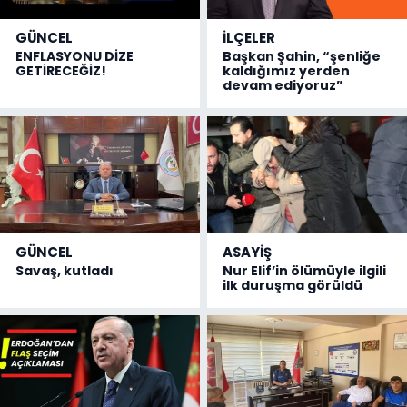
GÜNCEL
İLÇELER
ENFLASYONU DİZE
Başkan Şahin, “şenliğe
GETİRECEĞİZ!
kaldığımız yerden
devam ediyoruz”
GÜNCEL
ASAYİŞ
Savaş, kutladı
Nur Elif’in ölümüyle ilgili
ilk duruşma görüldü