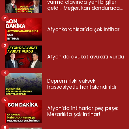
vurma olayında yeni bilgiler
geldi... Meğer, kan donduracak
olaylar olmuş...
2
Afyonkarahisar’da şok intihar
3
Afyon’da avukat avukatı vurdu
4
Deprem riski yüksek
hassasiyetle haritalandırıldı
5
Afyon’da intiharlar peş peşe:
Mezarlıkta şok intihar!
6