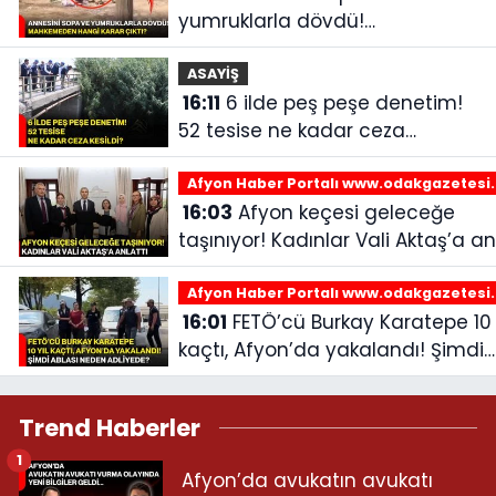
yumruklarla dövdü!
Mahkemeden hangi karar
çıktı?
ASAYİŞ
16:11
6 ilde peş peşe denetim!
52 tesise ne kadar ceza
kesildi?
Afyon Haber Portalı www.odakgazetesi
16:03
Afyon keçesi geleceğe
taşınıyor! Kadınlar Vali Aktaş’a an
Afyon Haber Portalı www.odakgazetesi
16:01
FETÖ’cü Burkay Karatepe 10 yıl
kaçtı, Afyon’da yakalandı! Şimdi
ablası neden adliyede?
Trend Haberler
1
Afyon’da avukatın avukatı