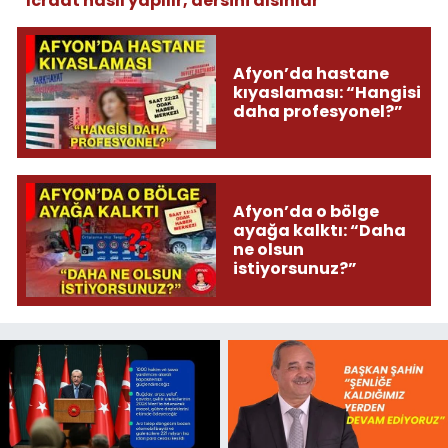
“İcraat nasıl yapılır, dersini alsınlar”
Afyon’da hastane
kıyaslaması: “Hangisi
daha profesyonel?”
Afyon’da o bölge
ayağa kalktı: “Daha
ne olsun
istiyorsunuz?”