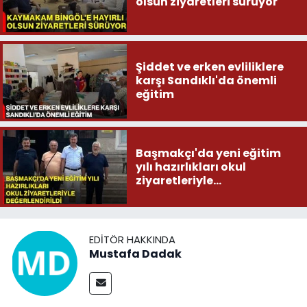
olsun ziyaretleri sürüyor
Şiddet ve erken evliliklere
karşı Sandıklı'da önemli
eğitim
Başmakçı'da yeni eğitim
yılı hazırlıkları okul
ziyaretleriyle
değerlendirildi
EDITÖR HAKKINDA
Mustafa Dadak