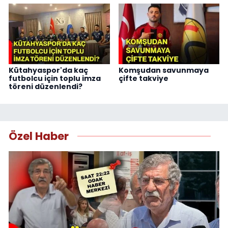
Kütahyaspor'da kaç
Komşudan savunmaya
futbolcu için toplu imza
çifte takviye
töreni düzenlendi?
Özel Haber