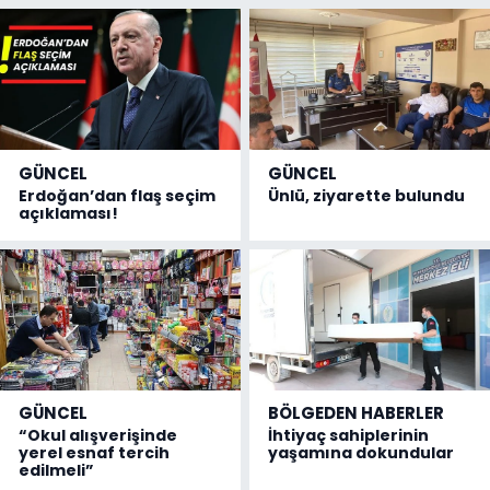
GÜNCEL
GÜNCEL
Erdoğan’dan flaş seçim
Ünlü, ziyarette bulundu
açıklaması!
GÜNCEL
BÖLGEDEN HABERLER
“Okul alışverişinde
İhtiyaç sahiplerinin
yerel esnaf tercih
yaşamına dokundular
edilmeli”