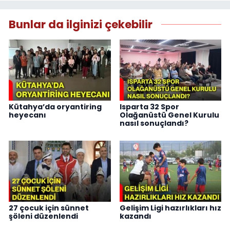
Bunlar da ilginizi çekebilir
Kütahya’da oryantiring
Isparta 32 Spor
heyecanı
Olağanüstü Genel Kurulu
nasıl sonuçlandı?
27 çocuk için sünnet
Gelişim Ligi hazırlıkları hız
şöleni düzenlendi
kazandı