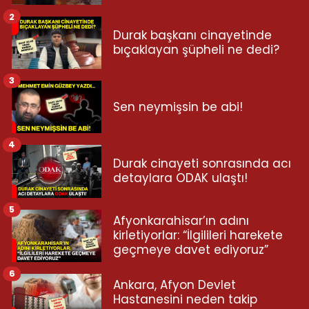
2
Durak başkanı cinayetinde
bıçaklayan şüpheli ne dedi?
3
Sen neymişsin be abi!
4
Durak cinayeti sonrasında acı
detaylara ODAK ulaştı!
5
Afyonkarahisar’ın adını
kirletiyorlar: “İlgilileri harekete
geçmeye davet ediyoruz”
6
Ankara, Afyon Devlet
Hastanesini neden takip