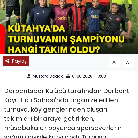
SPOR
11:11 MANŞET
Paylaş
-
+
A
A
Mustafa Dadak
01.06.2026 - 13:08
Derbentspor Kulübü tarafından Derbent
Köyü Halı Sahası'nda organize edilen
turnuva, köy gençlerinden oluşan
takımları bir araya getirirken,
müsabakalar boyunca sporseverlerin
yoğun ilgisiyle karşılandı. Turnuva