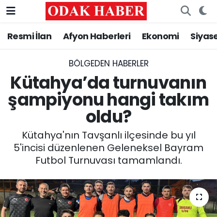
Resmi İlan
Afyon Haberleri
Ekonomi
Siyas
AFYONKARAHİSAR HABERLERİ
Nöbetçi Eczaneler
Resmi İlan
Hava Durumu
BÖLGEDEN HABERLER
Kütahya’da turnuvanın
ASAYİŞ
Trafik Durumu
şampiyonu hangi takım
oldu?
GÜNCEL
Süper Lig Puan Durumu ve Fikstür
Kütahya'nın Tavşanlı ilçesinde bu yıl
SİYASET
Tüm Manşetler
5'incisi düzenlenen Geleneksel Bayram
Futbol Turnuvası tamamlandı.
EĞİTİM
Son Dakika Haberleri
MAGAZİN
Haber Arşivi
SAĞLIK