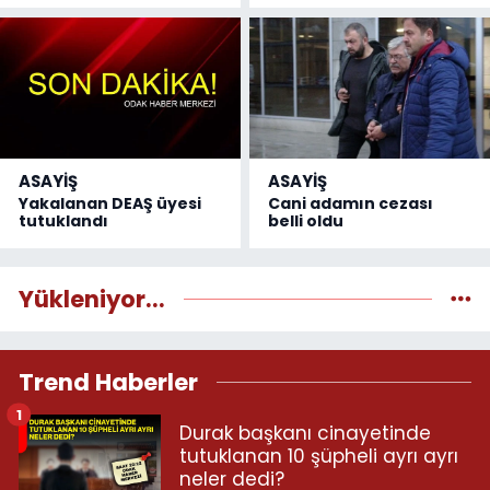
ASAYİŞ
ASAYİŞ
Yakalanan DEAŞ üyesi
Cani adamın cezası
tutuklandı
belli oldu
Yükleniyor...
Trend Haberler
1
Durak başkanı cinayetinde
tutuklanan 10 şüpheli ayrı ayrı
neler dedi?