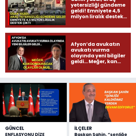
yetersizliği gündeme
geldi! Emniyete 4,5
milyon liralık destek
çıktı
Afyon’da avukatın
avukatı vurma
olayında yeni bilgiler
geldi... Meğer, kan
donduracak olaylar
olmuş...
GÜNCEL
İLÇELER
ENFLASYONU DİZE
Başkan Şahin, “şenliğe