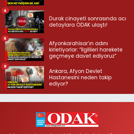
4
Durak cinayeti sonrasında acı
detaylara ODAK ulaştı!
5
Afyonkarahisar’ın adını
kirletiyorlar: “İlgilileri harekete
geçmeye davet ediyoruz”
6
Ankara, Afyon Devlet
Hastanesini neden takip
ediyor?