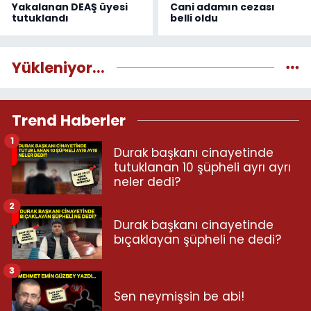
Yakalanan DEAŞ üyesi
Cani adamın cezası
tutuklandı
belli oldu
Yükleniyor...
Trend Haberler
1
Durak başkanı cinayetinde
tutuklanan 10 şüpheli ayrı ayrı
neler dedi?
2
Durak başkanı cinayetinde
bıçaklayan şüpheli ne dedi?
3
Sen neymişsin be abi!