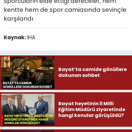
sporcuların elde ettiği dereceler, hem
kentte hem de spor camiasında sevinçle
karşılandı.
Kaynak:
İHA
Bayat’ta camide gönüllere
dokunan sohbet
Bayat heyetinin İl Milli
Eğitim Müdürü ziyaretinde
hangi konular görüşüldü?