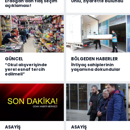
Erdoğan’dan flaş seçim
Ünlü, ziyarette bulundu
açıklaması!
GÜNCEL
BÖLGEDEN HABERLER
“Okul alışverişinde
İhtiyaç sahiplerinin
yerel esnaf tercih
yaşamına dokundular
edilmeli”
ASAYİŞ
ASAYİŞ