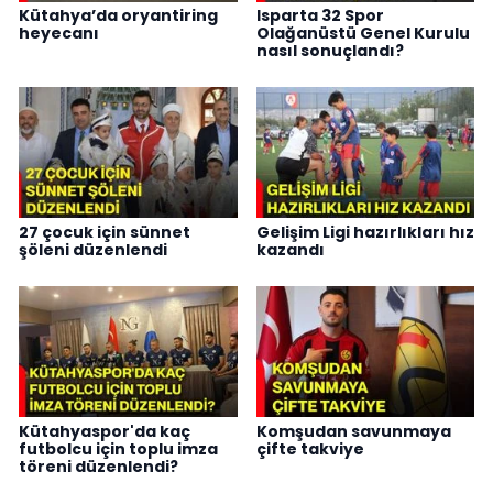
Kütahya’da oryantiring
Isparta 32 Spor
heyecanı
Olağanüstü Genel Kurulu
nasıl sonuçlandı?
27 çocuk için sünnet
Gelişim Ligi hazırlıkları hız
şöleni düzenlendi
kazandı
Kütahyaspor'da kaç
Komşudan savunmaya
futbolcu için toplu imza
çifte takviye
töreni düzenlendi?