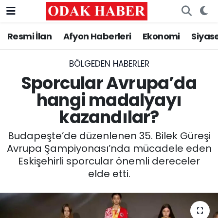
Resmi İlan
Afyon Haberleri
Ekonomi
Siyas
AFYONKARAHİSAR HABERLERİ
Nöbetçi Eczaneler
Resmi İlan
Hava Durumu
BÖLGEDEN HABERLER
Sporcular Avrupa’da
ASAYİŞ
Trafik Durumu
hangi madalyayı
kazandılar?
GÜNCEL
Süper Lig Puan Durumu ve Fikstür
Budapeşte’de düzenlenen 35. Bilek Güreşi
SİYASET
Tüm Manşetler
Avrupa Şampiyonası’nda mücadele eden
Eskişehirli sporcular önemli dereceler
EĞİTİM
Son Dakika Haberleri
elde etti.
MAGAZİN
Haber Arşivi
SAĞLIK