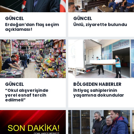
GÜNCEL
GÜNCEL
Erdoğan’dan flaş seçim
Ünlü, ziyarette bulundu
açıklaması!
GÜNCEL
BÖLGEDEN HABERLER
“Okul alışverişinde
İhtiyaç sahiplerinin
yerel esnaf tercih
yaşamına dokundular
edilmeli”