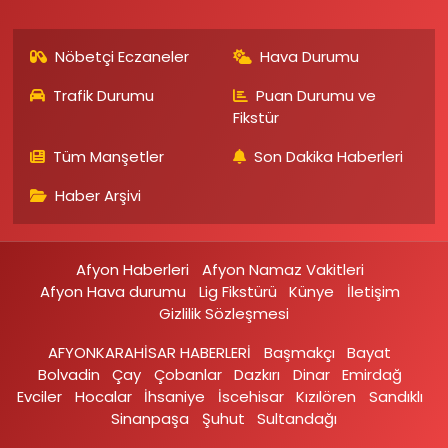
Nöbetçi Eczaneler
Hava Durumu
Trafik Durumu
Puan Durumu ve
Fikstür
Tüm Manşetler
Son Dakika Haberleri
Haber Arşivi
Afyon Haberleri
Afyon Namaz Vakitleri
Afyon Hava durumu
Lig Fikstürü
Künye
İletişim
Gizlilik Sözleşmesi
AFYONKARAHİSAR HABERLERİ
Başmakçı
Bayat
Bolvadin
Çay
Çobanlar
Dazkırı
Dinar
Emirdağ‎
Evciler‎
Hocalar
İhsaniye‎
İscehisar
Kızılören‎
Sandıklı‎
Sinanpaşa
Şuhut
Sultandağı