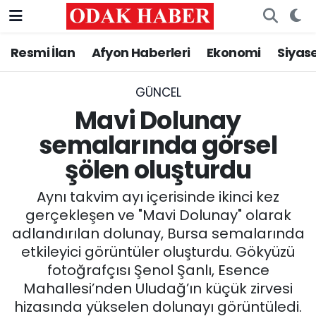
Resmi İlan
Afyon Haberleri
Ekonomi
Siyas
AFYONKARAHİSAR HABERLERİ
Nöbetçi Eczaneler
Resmi İlan
Hava Durumu
GÜNCEL
Mavi Dolunay
ASAYİŞ
Trafik Durumu
semalarında görsel
şölen oluşturdu
GÜNCEL
Süper Lig Puan Durumu ve Fikstür
Aynı takvim ayı içerisinde ikinci kez
SİYASET
Tüm Manşetler
gerçekleşen ve "Mavi Dolunay" olarak
adlandırılan dolunay, Bursa semalarında
EĞİTİM
Son Dakika Haberleri
etkileyici görüntüler oluşturdu. Gökyüzü
fotoğrafçısı Şenol Şanlı, Esence
MAGAZİN
Haber Arşivi
Mahallesi’nden Uludağ’ın küçük zirvesi
SAĞLIK
hizasında yükselen dolunayı görüntüledi.