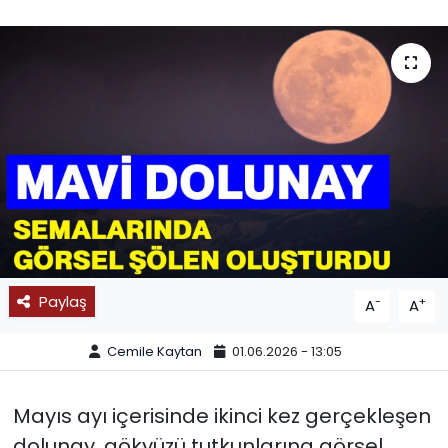
SPOR
11:11 MANŞET
Paylaş
-
+
A
A
Cemile Kaytan
01.06.2026 - 13:05
Mayıs ayı içerisinde ikinci kez gerçekleşen
dolunay, gökyüzü tutkunlarına görsel