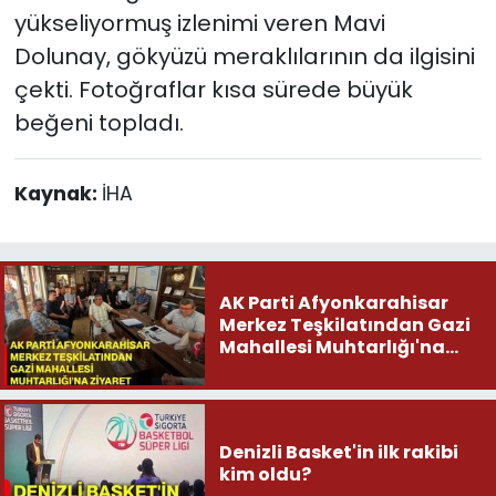
yükseliyormuş izlenimi veren Mavi
Dolunay, gökyüzü meraklılarının da ilgisini
çekti. Fotoğraflar kısa sürede büyük
beğeni topladı.
Kaynak:
İHA
AK Parti Afyonkarahisar
Merkez Teşkilatından Gazi
Mahallesi Muhtarlığı'na
ziyaret
Denizli Basket'in ilk rakibi
kim oldu?