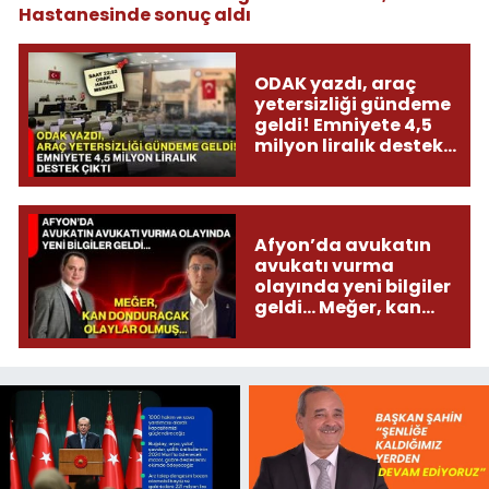
Hastanesinde sonuç aldı
ODAK yazdı, araç
yetersizliği gündeme
geldi! Emniyete 4,5
milyon liralık destek
çıktı
Afyon’da avukatın
avukatı vurma
olayında yeni bilgiler
geldi... Meğer, kan
donduracak olaylar
olmuş...