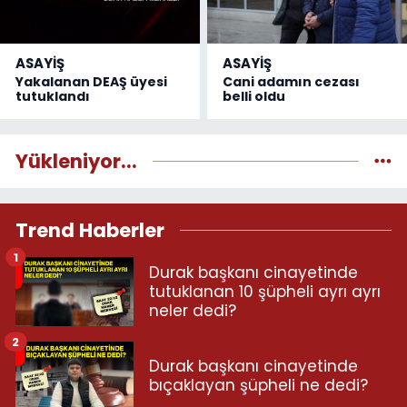
ASAYİŞ
ASAYİŞ
Yakalanan DEAŞ üyesi
Cani adamın cezası
tutuklandı
belli oldu
Yükleniyor...
Trend Haberler
1
Durak başkanı cinayetinde
tutuklanan 10 şüpheli ayrı ayrı
neler dedi?
2
Durak başkanı cinayetinde
bıçaklayan şüpheli ne dedi?