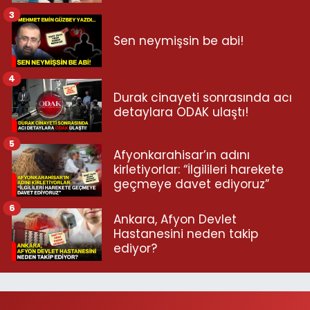
3
Sen neymişsin be abi!
4
Durak cinayeti sonrasında acı
detaylara ODAK ulaştı!
5
Afyonkarahisar’ın adını
kirletiyorlar: “İlgilileri harekete
geçmeye davet ediyoruz”
6
Ankara, Afyon Devlet
Hastanesini neden takip
ediyor?