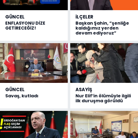
GÜNCEL
İLÇELER
ENFLASYONU DİZE
Başkan Şahin, “şenliğe
GETİRECEĞİZ!
kaldığımız yerden
devam ediyoruz”
GÜNCEL
ASAYİŞ
Savaş, kutladı
Nur Elif’in ölümüyle ilgili
ilk duruşma görüldü