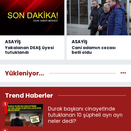
ASAYİŞ
ASAYİŞ
Yakalanan DEAŞ üyesi
Cani adamın cezası
tutuklandı
belli oldu
Yükleniyor...
Trend Haberler
1
Durak başkanı cinayetinde
tutuklanan 10 şüpheli ayrı ayrı
neler dedi?