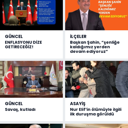
GÜNCEL
İLÇELER
ENFLASYONU DİZE
Başkan Şahin, “şenliğe
GETİRECEĞİZ!
kaldığımız yerden
devam ediyoruz”
GÜNCEL
ASAYİŞ
Savaş, kutladı
Nur Elif’in ölümüyle ilgili
ilk duruşma görüldü