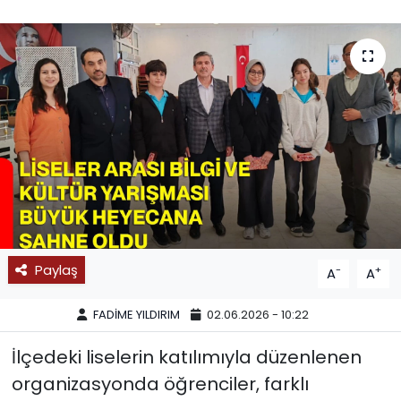
SPOR
11:11 MANŞET
Paylaş
-
+
A
A
FADİME YILDIRIM
02.06.2026 - 10:22
İlçedeki liselerin katılımıyla düzenlenen
organizasyonda öğrenciler, farklı