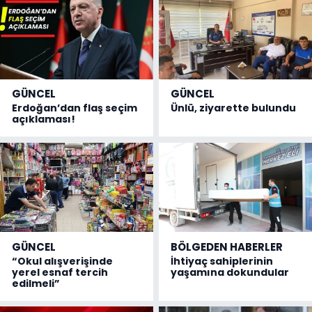
GÜNCEL
GÜNCEL
Erdoğan’dan flaş seçim
Ünlü, ziyarette bulundu
açıklaması!
GÜNCEL
BÖLGEDEN HABERLER
“Okul alışverişinde
İhtiyaç sahiplerinin
yerel esnaf tercih
yaşamına dokundular
edilmeli”