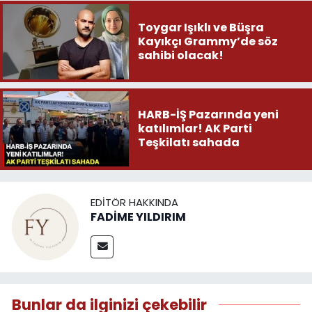
Toygar Işıklı ve Büşra
Kayıkçı Grammy’de söz
sahibi olacak!
HARB-İŞ Pazarında yeni
katılımlar! AK Parti
Teşkilatı sahada
EDITÖR HAKKINDA
FADİME YILDIRIM
Bunlar da ilginizi çekebilir