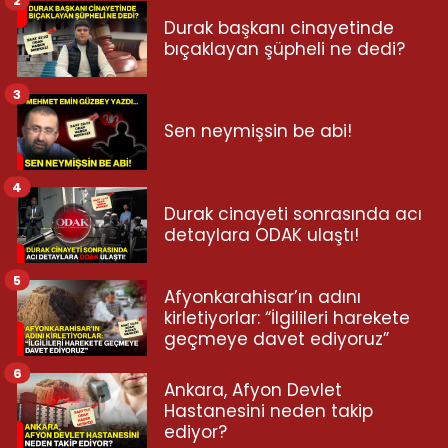
2
Durak başkanı cinayetinde
bıçaklayan şüpheli ne dedi?
3
Sen neymişsin be abi!
4
Durak cinayeti sonrasında acı
detaylara ODAK ulaştı!
5
Afyonkarahisar’ın adını
kirletiyorlar: “İlgilileri harekete
geçmeye davet ediyoruz”
6
Ankara, Afyon Devlet
Hastanesini neden takip
ediyor?