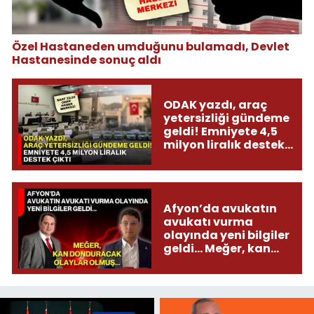
Özel Hastaneden umduğunu bulamadı, Devlet
Hastanesinde sonuç aldı
ODAK yazdı, araç
yetersizliği gündeme
geldi! Emniyete 4,5
milyon liralık destek
çıktı
Afyon’da avukatın
avukatı vurma
olayında yeni bilgiler
geldi... Meğer, kan
donduracak olaylar
olmuş...