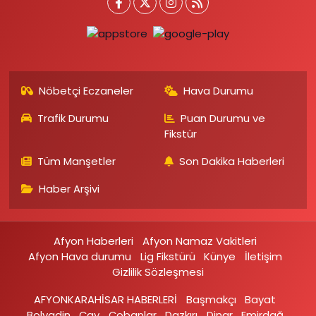
Nöbetçi Eczaneler
Hava Durumu
Trafik Durumu
Puan Durumu ve
Fikstür
Tüm Manşetler
Son Dakika Haberleri
Haber Arşivi
Afyon Haberleri
Afyon Namaz Vakitleri
Afyon Hava durumu
Lig Fikstürü
Künye
İletişim
Gizlilik Sözleşmesi
AFYONKARAHİSAR HABERLERİ
Başmakçı
Bayat
Bolvadin
Çay
Çobanlar
Dazkırı
Dinar
Emirdağ‎