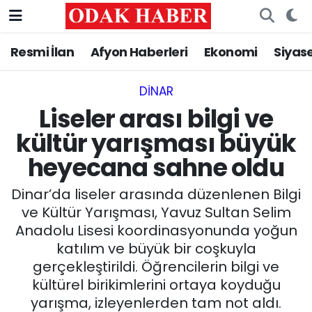
Resmi İlan
Afyon Haberleri
Ekonomi
Siyas
AFYONKARAHİSAR HABERLERİ
Nöbetçi Eczaneler
Resmi İlan
Hava Durumu
DINAR
Liseler arası bilgi ve
ASAYİŞ
Trafik Durumu
kültür yarışması büyük
heyecana sahne oldu
GÜNCEL
Süper Lig Puan Durumu ve Fikstür
Dinar’da liseler arasında düzenlenen Bilgi
SİYASET
Tüm Manşetler
ve Kültür Yarışması, Yavuz Sultan Selim
Anadolu Lisesi koordinasyonunda yoğun
EĞİTİM
Son Dakika Haberleri
katılım ve büyük bir coşkuyla
gerçekleştirildi. Öğrencilerin bilgi ve
MAGAZİN
Haber Arşivi
kültürel birikimlerini ortaya koyduğu
SAĞLIK
yarışma, izleyenlerden tam not aldı.