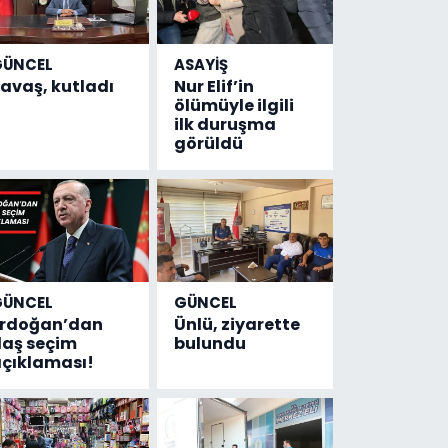
GÜNCEL
ASAYİŞ
avaş, kutladı
Nur Elif’in
ölümüyle ilgili
ilk duruşma
görüldü
GÜNCEL
GÜNCEL
Erdoğan’dan
Ünlü, ziyarette
laş seçim
bulundu
çıklaması!