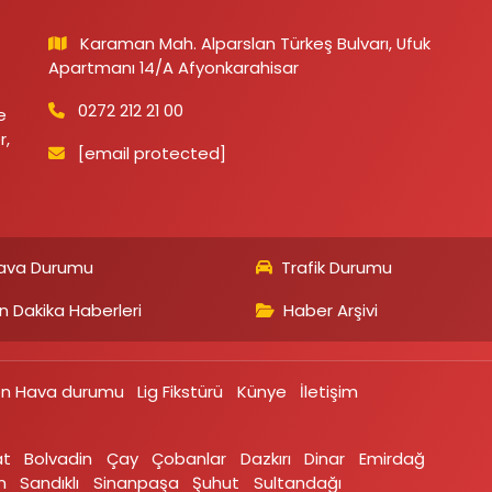
Karaman Mah. Alparslan Türkeş Bulvarı, Ufuk
Apartmanı 14/A Afyonkarahisar
0272 212 21 00
e
r,
[email protected]
ava Durumu
Trafik Durumu
n Dakika Haberleri
Haber Arşivi
on Hava durumu
Lig Fikstürü
Künye
İletişim
at
Bolvadin
Çay
Çobanlar
Dazkırı
Dinar
Emirdağ‎
‎
Sandıklı‎
Sinanpaşa
Şuhut
Sultandağı