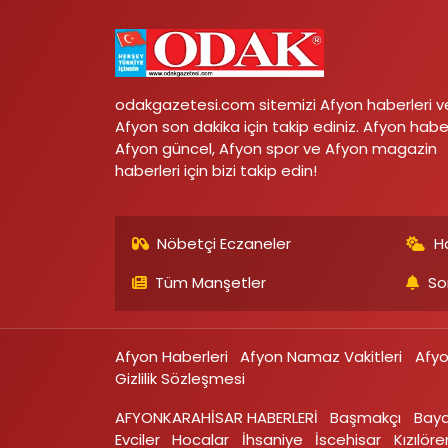
odakgazetesi.com sitemizi Afyon haberleri v
Afyon son dakika için takip ediniz. Afyon habe
Afyon güncel, Afyon spor ve Afyon magazin
haberleri için bizi takip edin!
Nöbetçi Eczaneler
H
Tüm Manşetler
So
Afyon Haberleri
Afyon Namaz Vakitleri
Afy
Gizlilik Sözleşmesi
AFYONKARAHİSAR HABERLERİ
Başmakçı
Bay
Evciler‎
Hocalar
İhsaniye‎
İscehisar
Kızılören