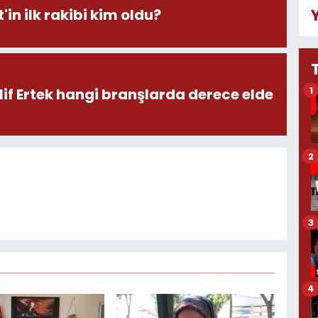
'in ilk rakibi kim oldu?
1
lif Ertek hangi branşlarda derece elde
2
3
4