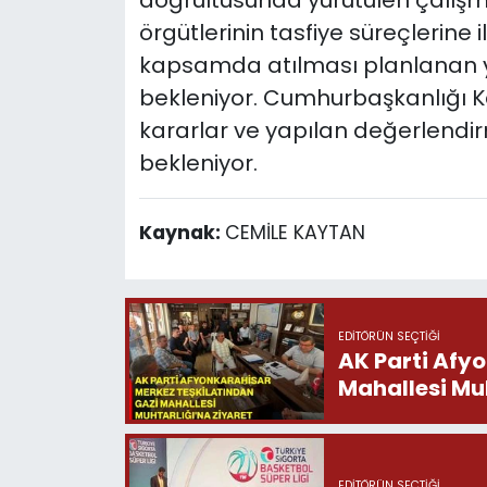
örgütlerinin tasfiye süreçlerine ili
kapsamda atılması planlanan y
bekleniyor. Cumhurbaşkanlığı Ka
kararlar ve yapılan değerlendi
bekleniyor.
Kaynak:
CEMİLE KAYTAN
EDITÖRÜN SEÇTIĞI
AK Parti Afy
Mahallesi Muh
EDITÖRÜN SEÇTIĞI