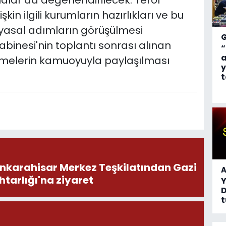
şkin ilgili kurumların hazırlıkları ve bu
asal adımların görüşülmesi
binesi'nin toplantı sonrası alınan
“
a
rmelerin kamuoyuyla paylaşılması
y
t
onkarahisar Merkez Teşkilatından Gazi
A
tarlığı'na ziyaret
D
t