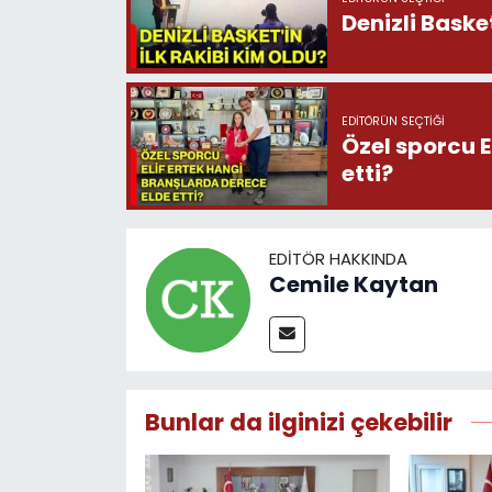
Denizli Basket
EDITÖRÜN SEÇTIĞI
Özel sporcu E
etti?
EDITÖR HAKKINDA
Cemile Kaytan
Bunlar da ilginizi çekebilir