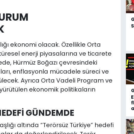
DURUM
K
S
lığı ekonomi olacak. Özellikle Orta
resel enerji piyasalarına ve ticarete
inede, Hürmüz Boğazı çevresindeki
arı, enflasyonla mücadele süreci ve
lecek. Ayrıca Orta Vadeli Program ve
ürütülen ekonomik politikaların
f
a
HEDEFİ GÜNDEMDE
şlığı altında “Terörsüz Türkiye” hedefi
lar da değerlendirilecek. Terör