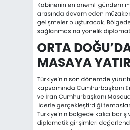
Kabinenin en önemli gündem mad
arasında devam eden müzakere 
gelişmeler oluşturacak. Bölgedeki
sağlanmasına yönelik diplomatik
ORTA DOĞU’DA
MASAYA YATI
Türkiye’nin son dönemde yürütt
kapsamında Cumhurbaşkanı Erd
ve İran Cumhurbaşkanı Masoud 
liderle gerçekleştirdiği temasla
Türkiye’nin bölgede kalıcı barış
diplomatik girişimleri değerlendi