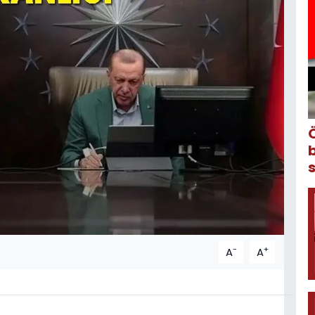
-
+
A
A