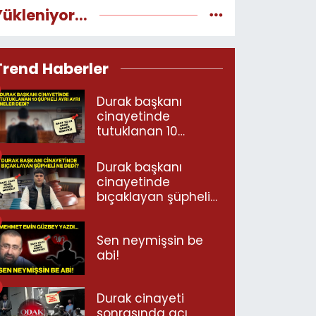
Yükleniyor...
Trend Haberler
Durak başkanı
cinayetinde
tutuklanan 10
şüpheli ayrı ayrı
neler dedi?
Durak başkanı
cinayetinde
bıçaklayan şüpheli
ne dedi?
Sen neymişsin be
abi!
Durak cinayeti
sonrasında acı