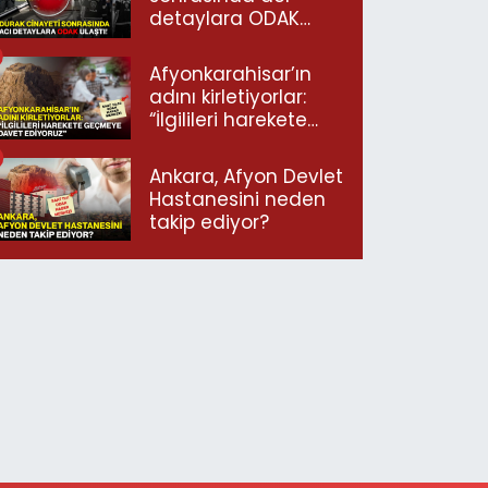
detaylara ODAK
ulaştı!
Afyonkarahisar’ın
adını kirletiyorlar:
“İlgilileri harekete
geçmeye davet
ediyoruz”
Ankara, Afyon Devlet
Hastanesini neden
takip ediyor?