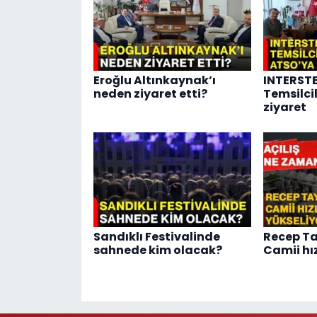
Eroğlu Altınkaynak’ı
INTERSTE
neden ziyaret etti?
Temsilci
ziyaret
Sandıklı Festivalinde
Recep Ta
sahnede kim olacak?
Camii hı