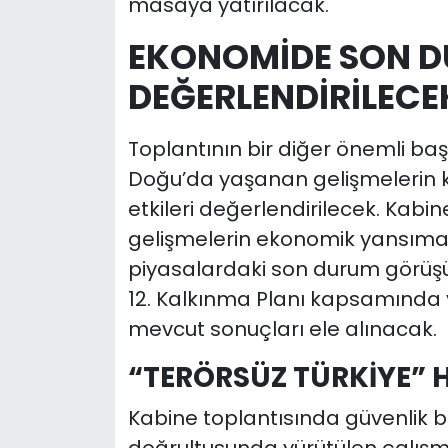
masaya yatırılacak.
EKONOMİDE SON 
DEĞERLENDİRİLECE
Toplantının bir diğer önemli baş
Doğu’da yaşanan gelişmelerin kü
etkileri değerlendirilecek. Kab
gelişmelerin ekonomik yansımal
piyasalardaki son durum görüşü
12. Kalkınma Planı kapsamında y
mevcut sonuçları ele alınacak.
“TERÖRSÜZ TÜRKİYE” 
Kabine toplantısında güvenlik ba
doğrultusunda yürütülen çalışma