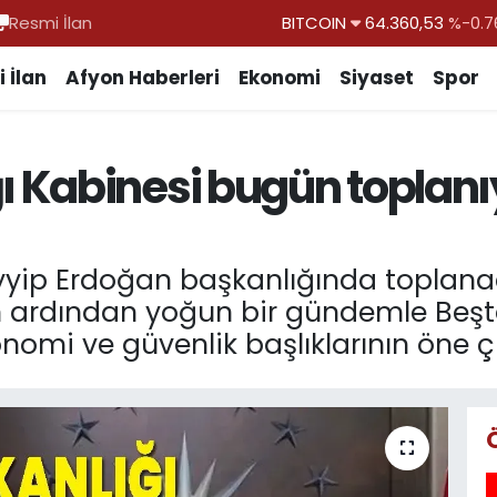
Resmi İlan
DOLAR
47,7069
%0.1
EURO
55,0265
%0.0
 İlan
Afyon Haberleri
Ekonomi
Siyaset
Spor
STERLİN
64,1897
%0.0
GRAM ALTIN
6574.81
%1.4
 Kabinesi bugün toplanı
BİST100
13.887
%6
BITCOIN
64.360,53
%-0.7
yip Erdoğan başkanlığında toplan
nın ardından yoğun bir gündemle Beşt
onomi ve güvenlik başlıklarının öne ç