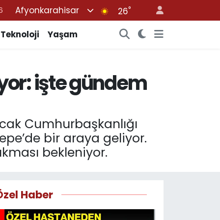
Afyonkarahisar
°
7
26
1
Teknoloji
Yaşam
2
4
yor: işte gündem
4
6
acak Cumhurbaşkanlığı
epe’de bir araya geliyor.
ıkması bekleniyor.
Özel Haber