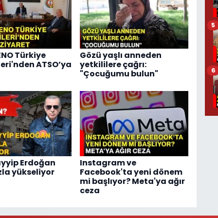
5
NO Türkiye
Gözü yaşlı anneden
leri'nden ATSO’ya
yetkililere çağrı:
6
"Çocuğumu bulun"
yyip Erdoğan
Instagram ve
zla yükseliyor
Facebook'ta yeni dönem
mi başlıyor? Meta'ya ağır
ceza