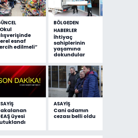
GÜNCEL
BÖLGEDEN
Okul
HABERLER
lışverişinde
İhtiyaç
erel esnaf
sahiplerinin
ercih edilmeli”
yaşamına
dokundular
SAYİŞ
ASAYİŞ
Yakalanan
Cani adamın
EAŞ üyesi
cezası belli oldu
utuklandı