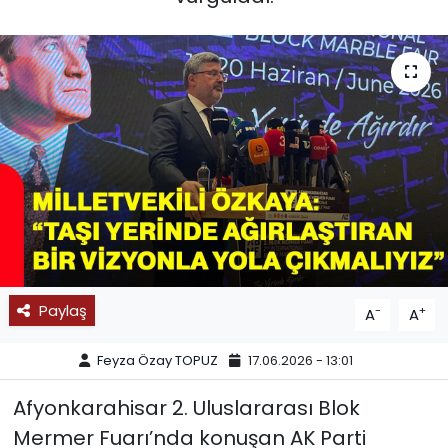
SPOR
11:11 MANŞET
Paylaş
-
+
A
A
Feyza Özay TOPUZ
17.06.2026 - 13:01
Afyonkarahisar 2. Uluslararası Blok
Mermer Fuarı’nda konuşan AK Parti