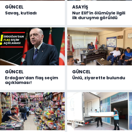
GÜNCEL
ASAYİŞ
Savaş, kutladı
Nur Elif’in ölümüyle ilgili
ilk duruşma görüldü
GÜNCEL
GÜNCEL
Erdoğan’dan flaş seçim
Ünlü, ziyarette bulundu
açıklaması!