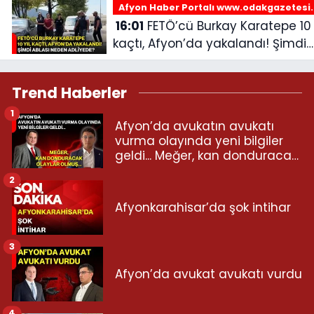
Afyon Haber Portalı www.odakgazetesi
16:01
FETÖ’cü Burkay Karatepe 10 yıl
kaçtı, Afyon’da yakalandı! Şimdi
ablası neden adliyede?
Trend Haberler
1
Afyon’da avukatın avukatı
vurma olayında yeni bilgiler
geldi... Meğer, kan donduracak
olaylar olmuş...
2
Afyonkarahisar’da şok intihar
3
Afyon’da avukat avukatı vurdu
4