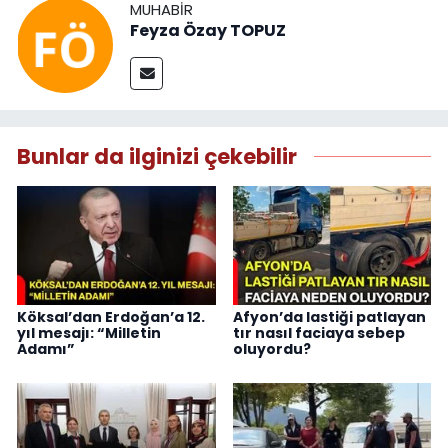
MUHABIR
Feyza Özay TOPUZ
Bunlar da ilginizi çekebilir
Köksal’dan Erdoğan’a 12.
Afyon’da lastiği patlayan
yıl mesajı: “Milletin
tır nasıl faciaya sebep
Adamı”
oluyordu?