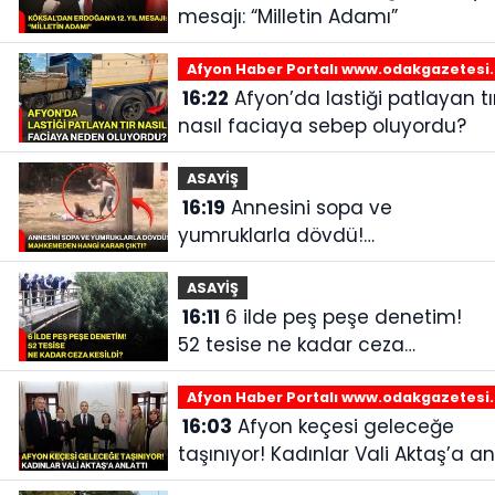
mesajı: “Milletin Adamı”
Afyon Haber Portalı www.odakgazetesi
16:22
Afyon’da lastiği patlayan tır
nasıl faciaya sebep oluyordu?
ASAYİŞ
16:19
Annesini sopa ve
yumruklarla dövdü!
Mahkemeden hangi karar
çıktı?
ASAYİŞ
16:11
6 ilde peş peşe denetim!
52 tesise ne kadar ceza
kesildi?
Afyon Haber Portalı www.odakgazetesi
16:03
Afyon keçesi geleceğe
taşınıyor! Kadınlar Vali Aktaş’a an