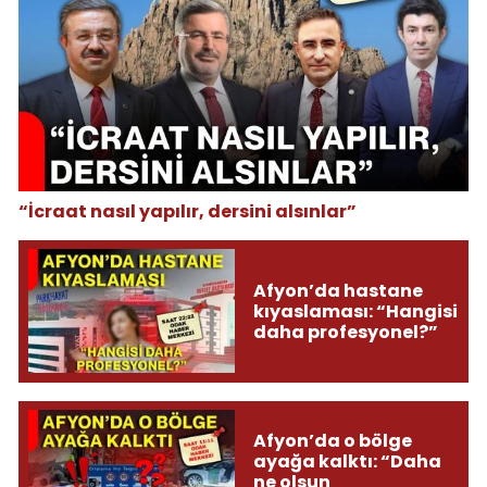
“İcraat nasıl yapılır, dersini alsınlar”
Afyon’da hastane
kıyaslaması: “Hangisi
daha profesyonel?”
Afyon’da o bölge
ayağa kalktı: “Daha
ne olsun