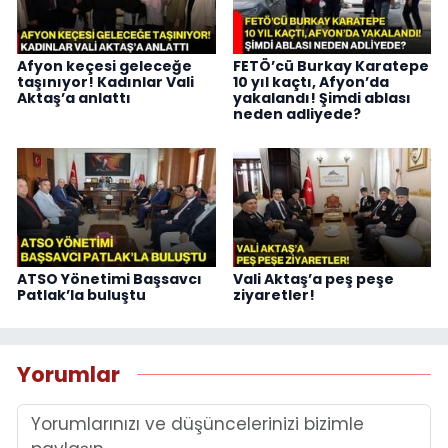
Afyon keçesi geleceğe
FETÖ’cü Burkay Karatepe
taşınıyor! Kadınlar Vali
10 yıl kaçtı, Afyon’da
Aktaş’a anlattı
yakalandı! Şimdi ablası
neden adliyede?
ATSO Yönetimi Başsavcı
Vali Aktaş’a peş peşe
Patlak’la buluştu
ziyaretler!
Yorumlar