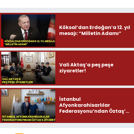
Köksal’dan Erdoğan’a 12. yıl
mesajı: “Milletin Adamı”
Vali Aktaş’a peş peşe
ziyaretler!
İstanbul
Afyonkarahisarlılar
Federasyonu’ndan Öztaş’a
ziyaret