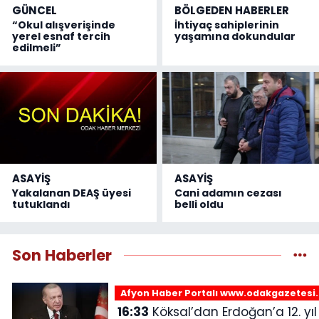
GÜNCEL
BÖLGEDEN HABERLER
“Okul alışverişinde
İhtiyaç sahiplerinin
yerel esnaf tercih
yaşamına dokundular
edilmeli”
ASAYİŞ
ASAYİŞ
Yakalanan DEAŞ üyesi
Cani adamın cezası
tutuklandı
belli oldu
Son Haberler
Afyon Haber Portalı www.odakgazetesi
16:33
Köksal’dan Erdoğan’a 12. yıl