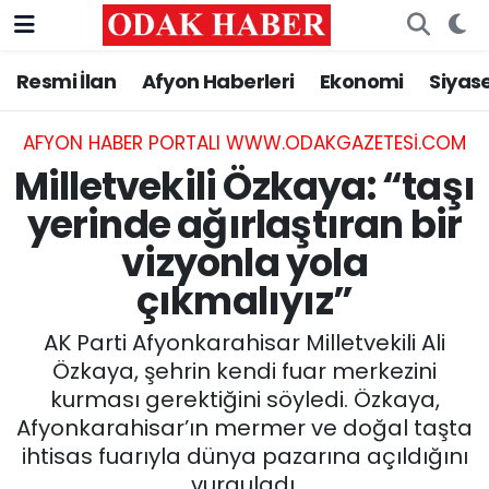
Resmi İlan
Afyon Haberleri
Ekonomi
Siyas
AFYONKARAHİSAR HABERLERİ
Afyonkarahisar Nöbetçi Eczaneler
Resmi İlan
Afyonkarahisar Hava Durumu
AFYON HABER PORTALI WWW.ODAKGAZETESI.COM
Milletvekili Özkaya: “taşı
ASAYİŞ
Afyonkarahisar Namaz Vakitleri
yerinde ağırlaştıran bir
vizyonla yola
GÜNCEL
Afyonkarahisar Trafik Yoğunluk Haritası
çıkmalıyız”
SİYASET
Süper Lig Puan Durumu ve Fikstür
AK Parti Afyonkarahisar Milletvekili Ali
EĞİTİM
Tüm Manşetler
Özkaya, şehrin kendi fuar merkezini
kurması gerektiğini söyledi. Özkaya,
MAGAZİN
Son Dakika Haberleri
Afyonkarahisar’ın mermer ve doğal taşta
ihtisas fuarıyla dünya pazarına açıldığını
SAĞLIK
Haber Arşivi
vurguladı.