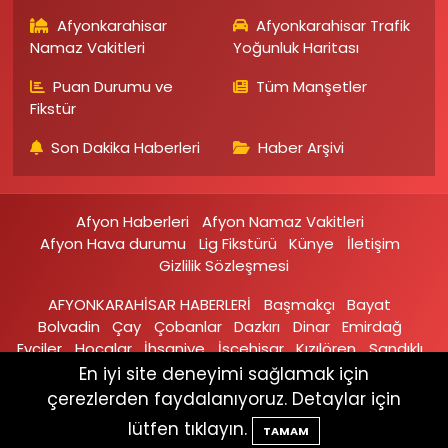
Afyonkarahisar
Afyonkarahisar Trafik
Namaz Vakitleri
Yoğunluk Haritası
Puan Durumu ve
Tüm Manşetler
Fikstür
Son Dakika Haberleri
Haber Arşivi
Afyon Haberleri
Afyon Namaz Vakitleri
Afyon Hava durumu
Lig Fikstürü
Künye
İletişim
Gizlilik Sözleşmesi
AFYONKARAHİSAR HABERLERİ
Başmakçı
Bayat
Bolvadin
Çay
Çobanlar
Dazkırı
Dinar
Emirdağ‎
Evciler‎
Hocalar
İhsaniye‎
İscehisar
Kızılören‎
Sandıklı‎
Sinanpaşa
Şuhut
Sultandağı
En iyi site deneyimi sağlamak için
çerezlerden faydalanıyoruz. Detaylar için
Haber Yazılımı:
TE Bilişim
lütfen tıklayın.
TAMAM