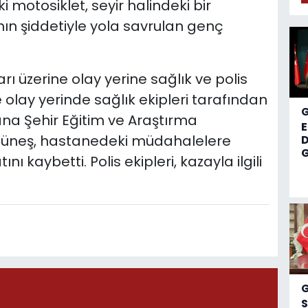
 motosiklet, seyir halindeki bir
ın şiddetiyle yola savrulan genç
ı üzerine olay yerine sağlık ve polis
e olay yerinde sağlık ekipleri tarafından
a Şehir Eğitim ve Araştırma
 Güneş, hastanedeki müdahalelere
D
G
kaybetti. Polis ekipleri, kazayla ilgili
S