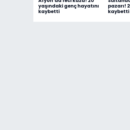
Afyon’da feci kaza! 20
Sultand
yaşındaki genç hayatını
pazarı! 2
kaybetti
kaybetti