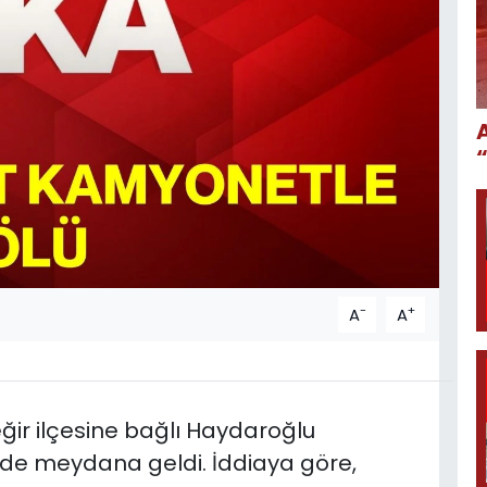
-
+
A
A
eğir ilçesine bağlı Haydaroğlu
nde meydana geldi. İddiaya göre,