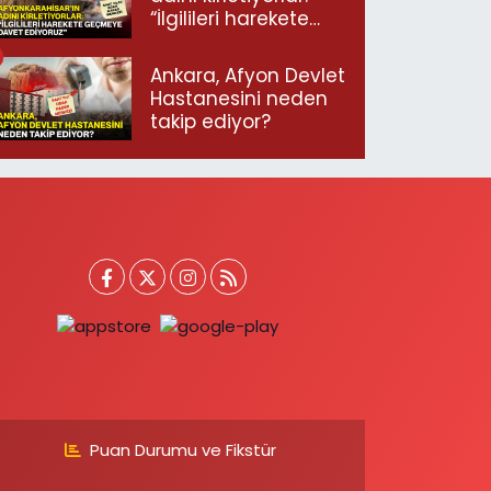
“İlgilileri harekete
geçmeye davet
ediyoruz”
Ankara, Afyon Devlet
Hastanesini neden
takip ediyor?
Puan Durumu ve Fikstür