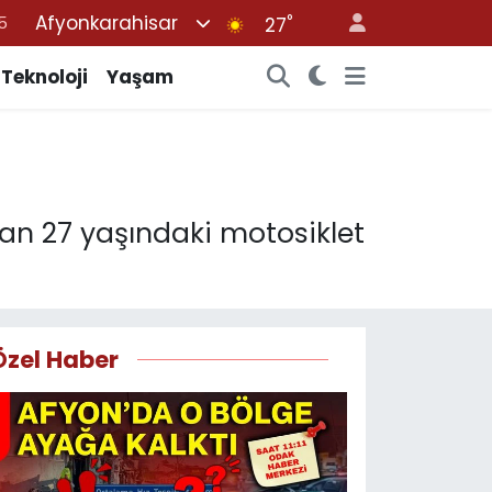
Afyonkarahisar
°
27
8
2
Teknoloji
Yaşam
8
0
4
an 27 yaşındaki motosiklet
Özel Haber