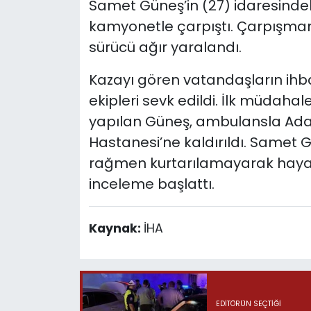
Samet Güneş’in (27) idaresindeki
kamyonetle çarpıştı. Çarpışman
sürücü ağır yaralandı.
Kazayı gören vatandaşların ihbar
ekipleri sevk edildi. İlk müdahal
yapılan Güneş, ambulansla Adan
Hastanesi’ne kaldırıldı. Samet
rağmen kurtarılamayarak hayatını 
inceleme başlattı.
Kaynak:
İHA
EDITÖRÜN SEÇTIĞI