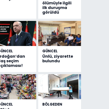
ölümüyle ilgili
ilk duruşma
görüldü
GÜNCEL
GÜNCEL
Erdoğan’dan
Ünlü, ziyarette
laş seçim
bulundu
çıklaması!
GÜNCEL
BÖLGEDEN