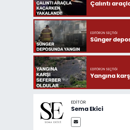
Çalıntı araç
EDITÖRÜN SEÇTIĞI
Sünger depo
EDITÖRÜN SEÇTIĞI
Yangına karşı
EDITÖR
Sema Ekici