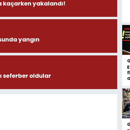
la kaçarken yakalandı!
sunda yangın
f
 seferber oldular
a