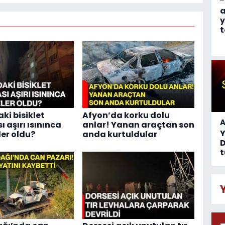
“
a
y
t
ki bisiklet
Afyon’da korku dolu
A
 aşırı ısınınca
anlar! Yanan araçtan son
ler oldu?
anda kurtuldular
D
t