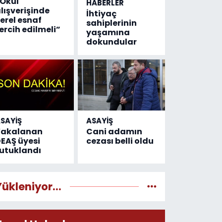
Okul
HABERLER
lışverişinde
İhtiyaç
erel esnaf
sahiplerinin
ercih edilmeli”
yaşamına
dokundular
SAYİŞ
ASAYİŞ
Yakalanan
Cani adamın
EAŞ üyesi
cezası belli oldu
utuklandı
Yükleniyor...