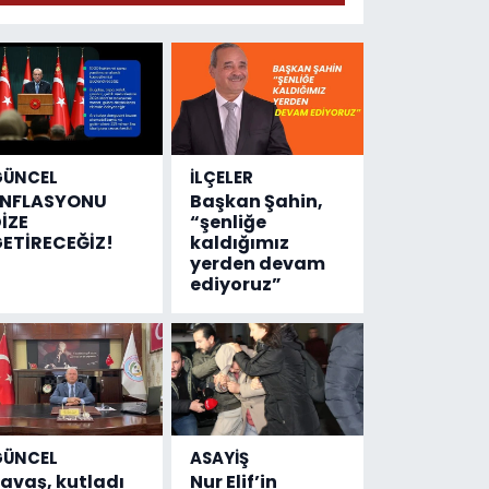
anlattı
GÜNCEL
İLÇELER
ENFLASYONU
Başkan Şahin,
İZE
“şenliğe
ETİRECEĞİZ!
kaldığımız
yerden devam
ediyoruz”
GÜNCEL
ASAYİŞ
avaş, kutladı
Nur Elif’in