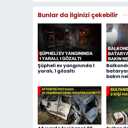
Bunlar da ilginizi çekebilir
Şüpheli ev yangınında 1
Balkonda
yaralı, 1 gözaltı
bataryası
bakın ne