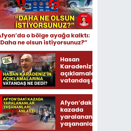
Afyon’da o bölge ayağa kalktı:
“Daha ne olsun istiyorsunuz?”
Hasan
Karadeniz’in
açıklamalarına
vatandaş ne
dedi?
Afyon’daki
kazada
yaralananlar
yaşananları
ODAK’a