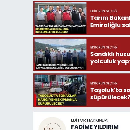
EDITÖRÜN SEÇTIĞI
Tarım Bakanlığ
Emiraliğlu s
EDITÖRÜN SEÇTIĞI
Sandıklı huzu
yolculuk yap
EDITÖRÜN SEÇTIĞI
Taşoluk'ta s
süpürülecek
EDITÖR HAKKINDA
FADİME YILDIRIM