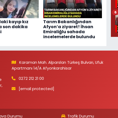
6
aki kayıp kız
Tarım Bakanlığından
a son dakika
Afyon’a ziyaret! İhsan
i
Emiraliğlu sahada
incelemelerde bulundu
Karaman Mah. Alparslan Türkeş Bulvarı, Ufuk
Apartmanı 14/A Afyonkarahisar
0272 212 21 00
e
r,
[email protected]
ava Durumu
Trafik Durumu