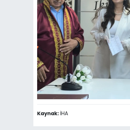
Kaynak:
İHA