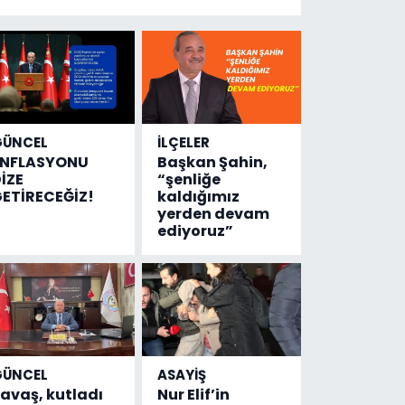
yeni bilgiler
geldi...
Meğer, kan
donduracak
olaylar
olmuş...
GÜNCEL
İLÇELER
ENFLASYONU
Başkan Şahin,
İZE
“şenliğe
ETİRECEĞİZ!
kaldığımız
yerden devam
ediyoruz”
GÜNCEL
ASAYİŞ
avaş, kutladı
Nur Elif’in