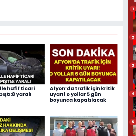
1
2
3
e hafif ticari
Afyon’da trafik için kritik
ıştı:8 yaralı
uyarı! o yollar 5 gün
4
boyunca kapatılacak
5