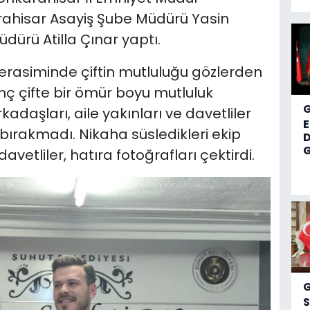
rahisar Asayiş Şube Müdürü Yasin
dürü Atilla Çınar yaptı.
erasiminde çiftin mutluluğu gözlerden
ç çifte bir ömür boyu mutluluk
daşları, aile yakınları ve davetliler
 bırakmadı. Nikaha süsledikleri ekip
D
G
avetliler, hatıra fotoğrafları çektirdi.
S