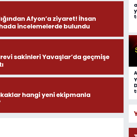
a
y
t
ından Afyon’a ziyaret! İhsan
ahada incelemelerde bulundu
revi sakinleri Yavaşlar’da geçmişe
tı
A
D
t
okaklar hangi yeni ekipmanla
?