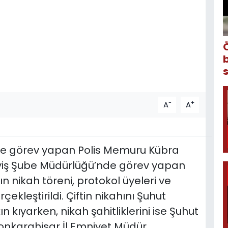
-
+
A
A
nde görev yapan Polis Memuru Kübra
sayiş Şube Müdürlüğü’nde görev yapan
 nikah töreni, protokol üyeleri ve
çekleştirildi. Çiftin nikahını Şuhut
 kıyarken, nikah şahitliklerini ise Şuhut
nkarahisar İl Emniyet Müdür