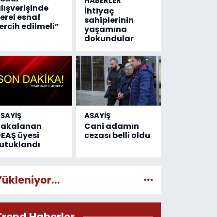
HABERLER
lışverişinde
İhtiyaç
erel esnaf
sahiplerinin
ercih edilmeli”
yaşamına
dokundular
SAYİŞ
ASAYİŞ
Yakalanan
Cani adamın
EAŞ üyesi
cezası belli oldu
utuklandı
Yükleniyor...
Trend Haberler