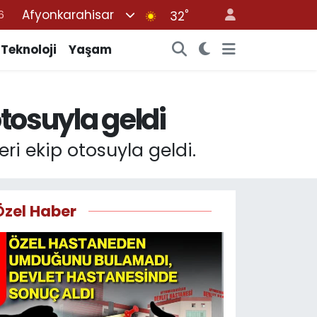
6
Afyonkarahisar
°
32
7
Teknoloji
Yaşam
1
2
4
otosuyla geldi
4
ri ekip otosuyla geldi.
Özel Haber