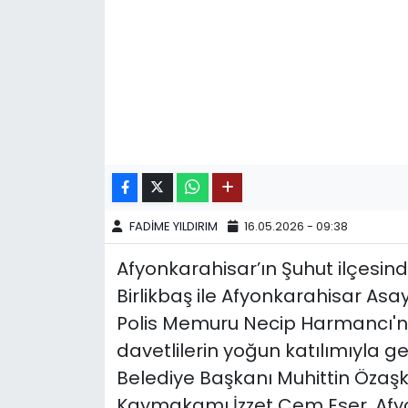
SPOR
11:11 MANŞET
FADİME YILDIRIM
16.05.2026 - 09:38
Afyonkarahisar’ın Şuhut ilçesi
Birlikbaş ile Afyonkarahisar A
Polis Memuru Necip Harmancı'nın
davetlilerin yoğun katılımıyla ger
Belediye Başkanı Muhittin Özaşkın
Kaymakamı İzzet Cem Eser, Afyo