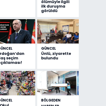
ölümüyle ilgili
ilk duruşma
görüldü
GÜNCEL
GÜNCEL
Erdoğan’dan
Ünlü, ziyarette
laş seçim
bulundu
çıklaması!
GÜNCEL
BÖLGEDEN
Okul