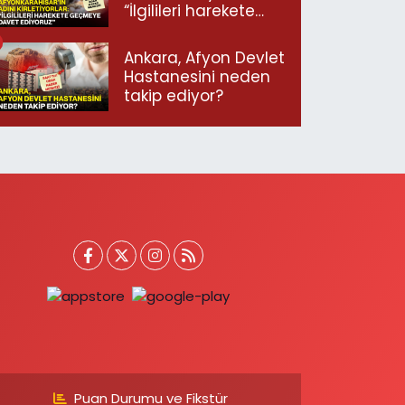
“İlgilileri harekete
geçmeye davet
ediyoruz”
Ankara, Afyon Devlet
Hastanesini neden
takip ediyor?
Puan Durumu ve Fikstür