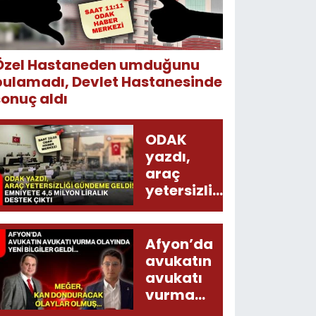
Özel Hastaneden umduğunu
bulamadı, Devlet Hastanesinde
sonuç aldı
ODAK
yazdı,
araç
yetersizliği
gündeme
geldi!
Emniyete
Afyon’da
4,5 milyon
avukatın
liralık
avukatı
destek
vurma
çıktı
olayında