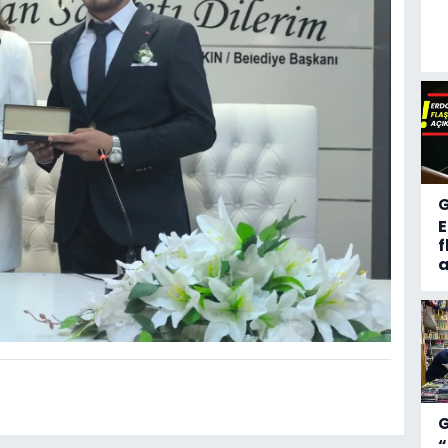
f
a
“