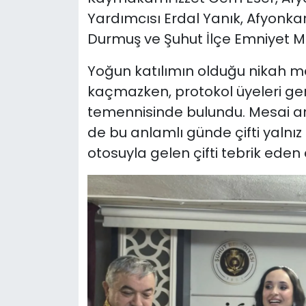
Yardımcısı Erdal Yanık, Afyonka
Durmuş ve Şuhut İlçe Emniyet Mü
Yoğun katılımın olduğu nikah m
kaçmazken, protokol üyeleri gen
temennisinde bulundu. Mesai arka
de bu anlamlı günde çifti yalnız
otosuyla gelen çifti tebrik eden d