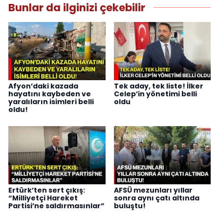
Bunlar da ilginizi çekebilir
Afyon’daki kazada
Tek aday, tek liste! İlker
hayatını kaybeden ve
Celep’in yönetimi belli
yaralıların isimleri belli
oldu
oldu!
Ertürk’ten sert çıkış:
AFSÜ mezunları yıllar
“Milliyetçi Hareket
sonra aynı çatı altında
Partisi’ne saldırmasınlar”
buluştu!