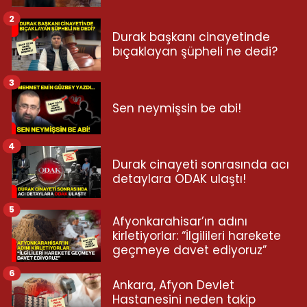
2
Durak başkanı cinayetinde
bıçaklayan şüpheli ne dedi?
3
Sen neymişsin be abi!
4
Durak cinayeti sonrasında acı
detaylara ODAK ulaştı!
5
Afyonkarahisar’ın adını
kirletiyorlar: “İlgilileri harekete
geçmeye davet ediyoruz”
6
Ankara, Afyon Devlet
Hastanesini neden takip