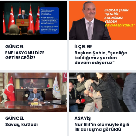
GÜNCEL
İLÇELER
ENFLASYONU DİZE
Başkan Şahin, “şenliğe
GETİRECEĞİZ!
kaldığımız yerden
devam ediyoruz”
GÜNCEL
ASAYİŞ
Savaş, kutladı
Nur Elif’in ölümüyle ilgili
ilk duruşma görüldü