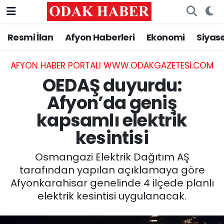
Resmi İlan
Afyon Haberleri
Ekonomi
Siyas
AFYONKARAHİSAR HABERLERİ
Nöbetçi Eczaneler
Resmi İlan
Hava Durumu
AFYON HABER PORTALI WWW.ODAKGAZETESI.COM
OEDAŞ duyurdu:
ASAYİŞ
Trafik Durumu
Afyon’da geniş
kapsamlı elektrik
GÜNCEL
Süper Lig Puan Durumu ve Fikstür
kesintisi
SİYASET
Tüm Manşetler
Osmangazi Elektrik Dağıtım AŞ
EĞİTİM
Son Dakika Haberleri
tarafından yapılan açıklamaya göre
Afyonkarahisar genelinde 4 ilçede planlı
MAGAZİN
Haber Arşivi
elektrik kesintisi uygulanacak.
SAĞLIK