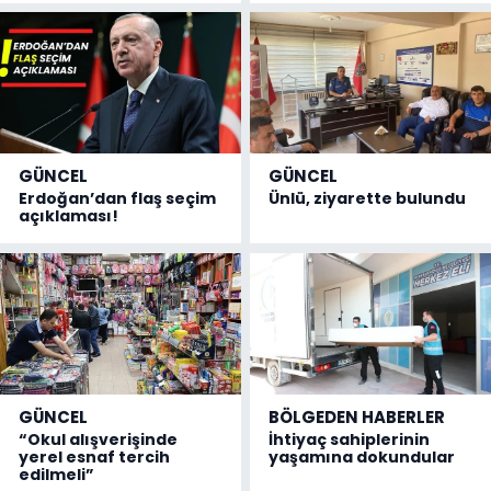
GÜNCEL
GÜNCEL
Erdoğan’dan flaş seçim
Ünlü, ziyarette bulundu
açıklaması!
GÜNCEL
BÖLGEDEN HABERLER
“Okul alışverişinde
İhtiyaç sahiplerinin
yerel esnaf tercih
yaşamına dokundular
edilmeli”