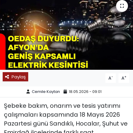
SPOR
11:11 MANŞET
Paylaş
-
+
A
A
Cemile Kaytan
18.05.2026 - 09:01
Şebeke bakım, onarım ve tesis yatırımı
çalışmaları kapsamında 18 Mayıs 2026
Pazartesi günü Sandıklı, Hocalar, Şuhut ve
Emirdağ ilçelerinde farklı saat