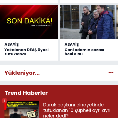
ASAYİŞ
ASAYİŞ
Yakalanan DEAŞ üyesi
Cani adamın cezası
tutuklandı
belli oldu
Yükleniyor...
Trend Haberler
1
Durak başkanı cinayetinde
tutuklanan 10 şüpheli ayrı ayrı
neler dedi?