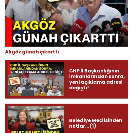
Akgöz günah çıkarttı
CHP İl Başkanlığının
imkanlarından sonra,
yeni açıklama adresi
değişti!
Belediye Meclisinden
notlar... (1)