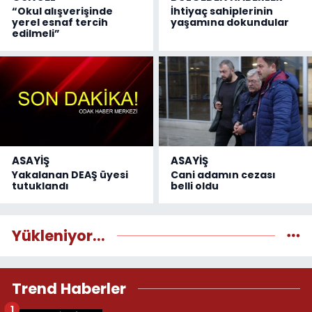
“Okul alışverişinde
İhtiyaç sahiplerinin
yerel esnaf tercih
yaşamına dokundular
edilmeli”
ASAYİŞ
ASAYİŞ
Yakalanan DEAŞ üyesi
Cani adamın cezası
tutuklandı
belli oldu
Yükleniyor...
Trend Haberler
1