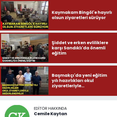
Kaymakam Bingöl'e hayırlı
olsun ziyaretleri sürüyor
Şiddet ve erken evliliklere
karşı Sandıklı'da önemli
eğitim
Başmakçı'da yeni eğitim
yılı hazırlıkları okul
ziyaretleriyle
değerlendirildi
EDITÖR HAKKINDA
Cemile Kaytan