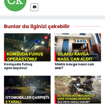
Bunlar da ilginizi çekebilir
Komşuda fuhuş
Silahlı kavga nasıl can
operasyonu!
aldı?