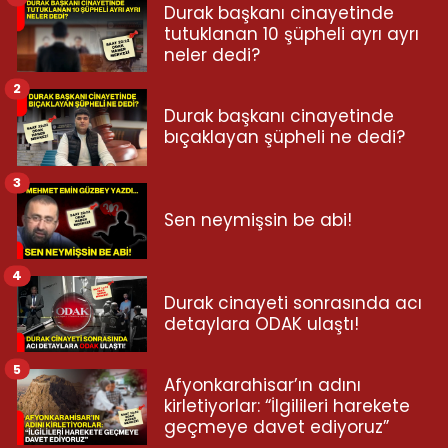
Durak başkanı cinayetinde
tutuklanan 10 şüpheli ayrı ayrı
neler dedi?
2
Durak başkanı cinayetinde
bıçaklayan şüpheli ne dedi?
3
Sen neymişsin be abi!
4
Durak cinayeti sonrasında acı
detaylara ODAK ulaştı!
5
Afyonkarahisar’ın adını
kirletiyorlar: “İlgilileri harekete
geçmeye davet ediyoruz”