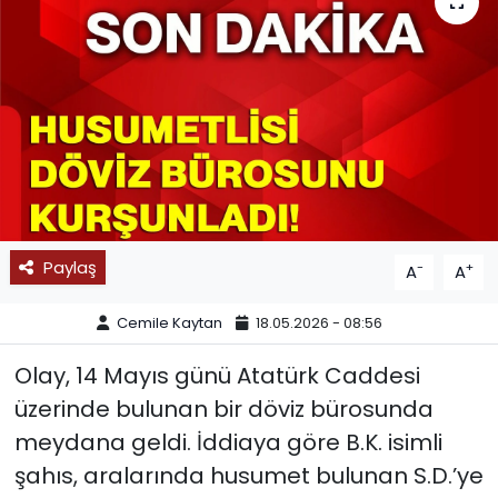
SPOR
11:11 MANŞET
Paylaş
-
+
A
A
Cemile Kaytan
18.05.2026 - 08:56
Olay, 14 Mayıs günü Atatürk Caddesi
üzerinde bulunan bir döviz bürosunda
meydana geldi. İddiaya göre B.K. isimli
şahıs, aralarında husumet bulunan S.D.’ye