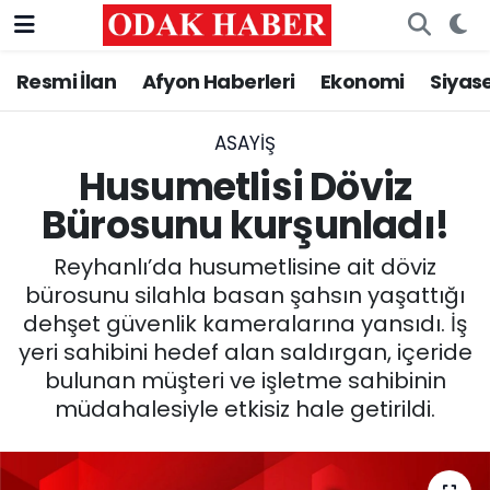
Resmi İlan
Afyon Haberleri
Ekonomi
Siyas
AFYONKARAHİSAR HABERLERİ
Nöbetçi Eczaneler
Resmi İlan
Hava Durumu
ASAYİŞ
Husumetlisi Döviz
ASAYİŞ
Trafik Durumu
Bürosunu kurşunladı!
GÜNCEL
Süper Lig Puan Durumu ve Fikstür
Reyhanlı’da husumetlisine ait döviz
bürosunu silahla basan şahsın yaşattığı
SİYASET
Tüm Manşetler
dehşet güvenlik kameralarına yansıdı. İş
yeri sahibini hedef alan saldırgan, içeride
EĞİTİM
Son Dakika Haberleri
bulunan müşteri ve işletme sahibinin
müdahalesiyle etkisiz hale getirildi.
MAGAZİN
Haber Arşivi
SAĞLIK