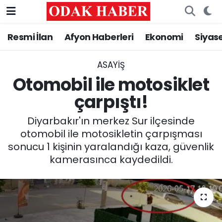
Resmi İlan
Afyon Haberleri
Ekonomi
Siyas
AFYONKARAHİSAR HABERLERİ
Nöbetçi Eczaneler
Resmi İlan
Hava Durumu
ASAYİŞ
Otomobil ile motosiklet
ASAYİŞ
Trafik Durumu
çarpıştı!
GÜNCEL
Süper Lig Puan Durumu ve Fikstür
Diyarbakır'ın merkez Sur ilçesinde
otomobil ile motosikletin çarpışması
SİYASET
Tüm Manşetler
sonucu 1 kişinin yaralandığı kaza, güvenlik
kamerasınca kaydedildi.
EĞİTİM
Son Dakika Haberleri
MAGAZİN
Haber Arşivi
SAĞLIK