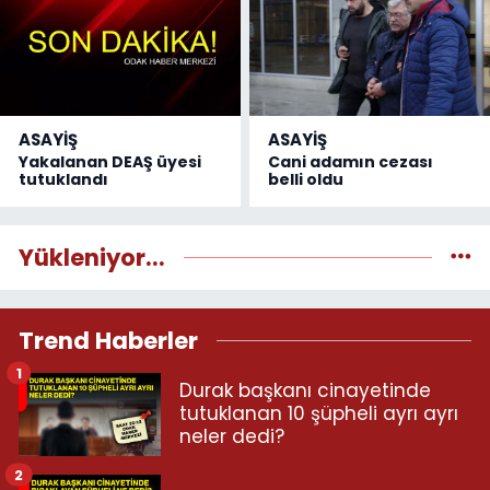
ASAYİŞ
ASAYİŞ
Yakalanan DEAŞ üyesi
Cani adamın cezası
tutuklandı
belli oldu
Yükleniyor...
Trend Haberler
1
Durak başkanı cinayetinde
tutuklanan 10 şüpheli ayrı ayrı
neler dedi?
2