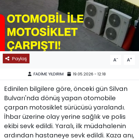
SPOR
11:11 MANŞET
Paylaş
-
+
A
A
FADİME YILDIRIM
19.05.2026 - 12:18
Edinilen bilgilere göre, önceki gün Silvan
Bulvarı'nda dönüş yapan otomobile
çarpan motosiklet sürücüsü yaralandı.
İhbar üzerine olay yerine sağlık ve polis
ekibi sevk edildi. Yaralı, ilk müdahalenin
ardından hastaneye sevk edildi. Kaza anı,