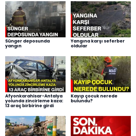
Sünger deposunda
Yangına karşı seferber
yangın
oldular
Afyonkarahisar-Antalya
Kayıp çocuk nerede
yolunda zincirleme kaza:
bulundu?
13 araç birbirine girdi