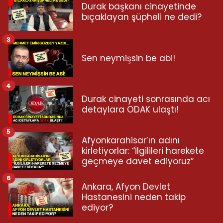
Durak başkanı cinayetinde
bıçaklayan şüpheli ne dedi?
3
Sen neymişsin be abi!
4
Durak cinayeti sonrasında acı
detaylara ODAK ulaştı!
5
Afyonkarahisar’ın adını
kirletiyorlar: “İlgilileri harekete
geçmeye davet ediyoruz”
6
Ankara, Afyon Devlet
Hastanesini neden takip
ediyor?