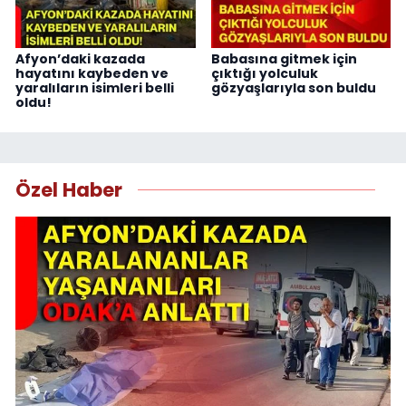
Afyon’daki kazada
Babasına gitmek için
hayatını kaybeden ve
çıktığı yolculuk
yaralıların isimleri belli
gözyaşlarıyla son buldu
oldu!
Özel Haber