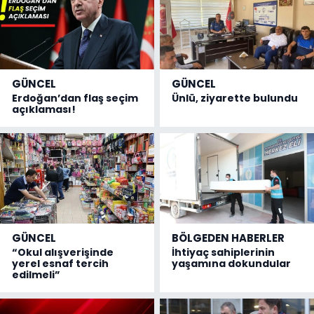
GÜNCEL
GÜNCEL
Erdoğan’dan flaş seçim
Ünlü, ziyarette bulundu
açıklaması!
GÜNCEL
BÖLGEDEN HABERLER
“Okul alışverişinde
İhtiyaç sahiplerinin
yerel esnaf tercih
yaşamına dokundular
edilmeli”