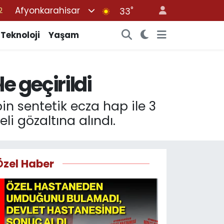
Afyonkarahisar
°
7
33
7
Teknoloji
Yaşam
5
2
e geçirildi
9
2
in sentetik ecza hap ile 3
i gözaltına alındı.
Özel Haber