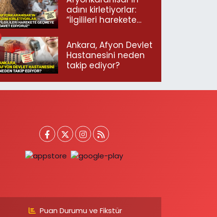
adını kirletiyorlar:
“İlgilileri harekete
geçmeye davet
ediyoruz”
Ankara, Afyon Devlet
Hastanesini neden
takip ediyor?
Puan Durumu ve Fikstür