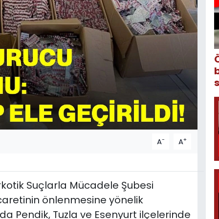
-
+
A
A
kotik Suçlarla Mücadele Şubesi
ticaretinin önlenmesine yönelik
 Pendik, Tuzla ve Esenyurt ilçelerinde