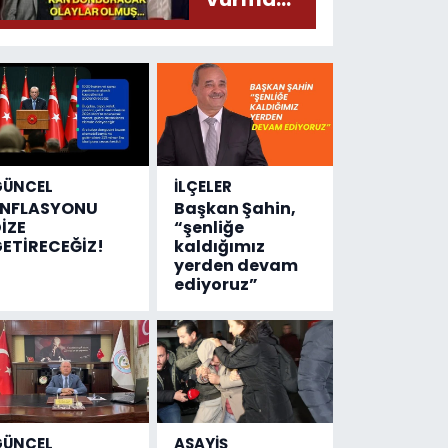
çıktı
olayında
yeni bilgiler
geldi...
Meğer, kan
donduracak
olaylar
olmuş...
GÜNCEL
İLÇELER
ENFLASYONU
Başkan Şahin,
İZE
“şenliğe
ETİRECEĞİZ!
kaldığımız
yerden devam
ediyoruz”
GÜNCEL
ASAYİŞ