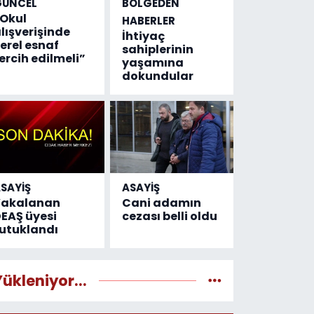
GÜNCEL
BÖLGEDEN
Okul
HABERLER
lışverişinde
İhtiyaç
erel esnaf
sahiplerinin
ercih edilmeli”
yaşamına
dokundular
SAYİŞ
ASAYİŞ
Yakalanan
Cani adamın
EAŞ üyesi
cezası belli oldu
utuklandı
Yükleniyor...