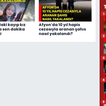
1
aki kayıp kız
Afyon’da 10 yıl hapis
a son dakika
cezasıyla aranan şahıs
i
nasıl yakalandı?
2
3
4
5