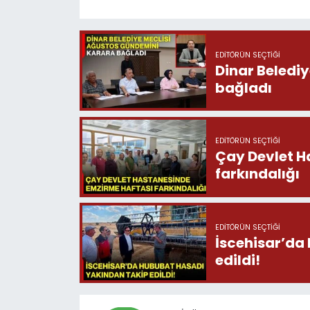
EDITÖRÜN SEÇTIĞI
Dinar Beledi
bağladı
EDITÖRÜN SEÇTIĞI
Çay Devlet H
farkındalığı
EDITÖRÜN SEÇTIĞI
İscehisar’da
edildi!