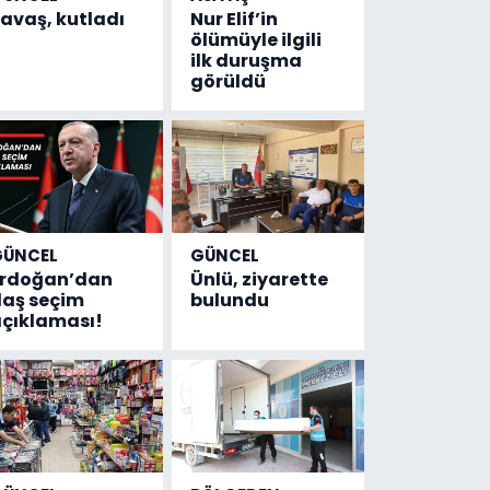
avaş, kutladı
Nur Elif’in
ölümüyle ilgili
ilk duruşma
görüldü
GÜNCEL
GÜNCEL
Erdoğan’dan
Ünlü, ziyarette
laş seçim
bulundu
çıklaması!