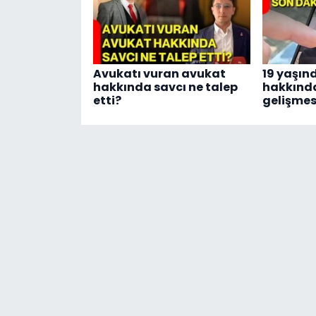
Avukatı vuran avukat
19 yaşınd
hakkında savcı ne talep
hakkınd
etti?
gelişmes