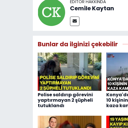
EDITÖR HAKKINDA
Cemile Kaytan
Bunlar da ilginizi çekebilir
Polise saldırıp görevini
Konya'da
yaptırmayan 2 şüpheli
10 kişini
tutuklandı
kaza ka