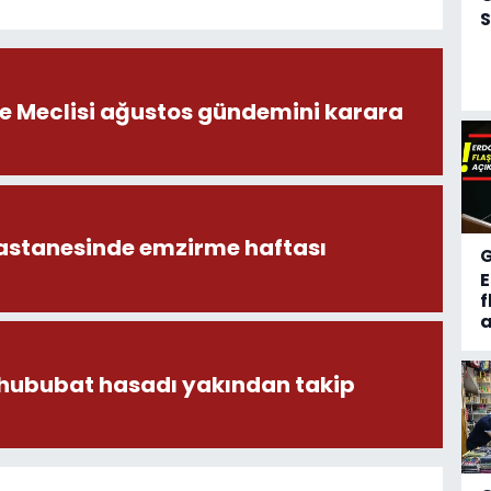
S
ye Meclisi ağustos gündemini karara
astanesinde emzirme haftası
f
a
 hububat hasadı yakından takip