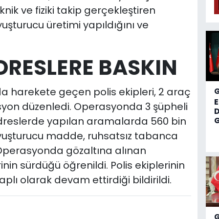
eknik ve fiziki takip gerçekleştiren
yuşturucu üretimi yapıldığını ve
DRESLERE BASKIN
da harekete geçen polis ekipleri, 2 araç
asyon düzenledi. Operasyonda 3 şüpheli
D
Adreslerde yapılan aramalarda 560 bin
G
uyuşturucu madde, ruhsatsız tabanca
 Operasyonda gözaltına alınan
inin sürdüğü öğrenildi. Polis ekiplerinin
aplı olarak devam ettirdiği bildirildi.