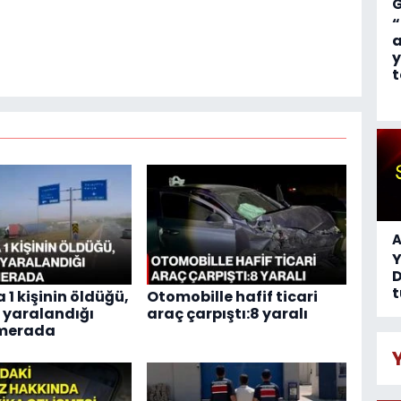
“
a
y
t
A
D
t
 1 kişinin öldüğü,
Otomobille hafif ticari
n yaralandığı
araç çarpıştı:8 yaralı
merada