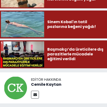
Sinem Kobal'ın tatil
pozlarına beğeni yağdı!
Başmakçı’da üreticilere dış
parazitlerle mücadele
eğitimi verildi
EDITÖR HAKKINDA
Cemile Kaytan