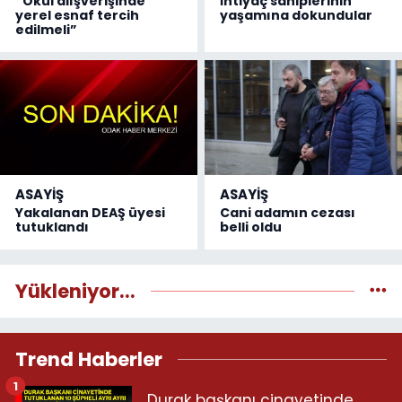
“Okul alışverişinde
İhtiyaç sahiplerinin
yerel esnaf tercih
yaşamına dokundular
edilmeli”
ASAYİŞ
ASAYİŞ
Yakalanan DEAŞ üyesi
Cani adamın cezası
tutuklandı
belli oldu
Yükleniyor...
Trend Haberler
1
Durak başkanı cinayetinde