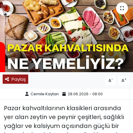
SPOR
11:11 MANŞET
Paylaş
-
+
A
A
Cemile Kaytan
28.06.2026 - 08:00
Pazar kahvaltılarının klasikleri arasında
yer alan zeytin ve peynir çeşitleri, sağlıklı
yağlar ve kalsiyum açısından güçlü bir