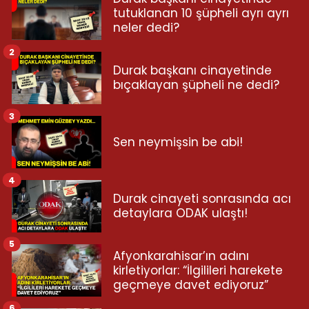
tutuklanan 10 şüpheli ayrı ayrı
neler dedi?
2
Durak başkanı cinayetinde
bıçaklayan şüpheli ne dedi?
3
Sen neymişsin be abi!
4
Durak cinayeti sonrasında acı
detaylara ODAK ulaştı!
5
Afyonkarahisar’ın adını
kirletiyorlar: “İlgilileri harekete
geçmeye davet ediyoruz”
6