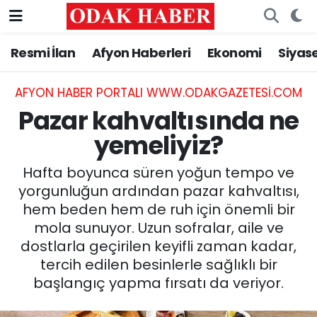
Resmi İlan
Afyon Haberleri
Ekonomi
Siyas
AFYONKARAHİSAR HABERLERİ
Nöbetçi Eczaneler
Resmi İlan
Hava Durumu
AFYON HABER PORTALI WWW.ODAKGAZETESI.COM
Pazar kahvaltısında ne
ASAYİŞ
Trafik Durumu
yemeliyiz?
GÜNCEL
Süper Lig Puan Durumu ve Fikstür
Hafta boyunca süren yoğun tempo ve
yorgunluğun ardından pazar kahvaltısı,
SİYASET
Tüm Manşetler
hem beden hem de ruh için önemli bir
mola sunuyor. Uzun sofralar, aile ve
EĞİTİM
Son Dakika Haberleri
dostlarla geçirilen keyifli zaman kadar,
tercih edilen besinlerle sağlıklı bir
MAGAZİN
Haber Arşivi
başlangıç yapma fırsatı da veriyor.
SAĞLIK