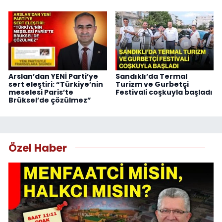
Arslan’dan YENİ Parti’ye
Sandıklı’da Termal
sert eleştiri: “Türkiye’nin
Turizm ve Gurbetçi
meselesi Paris’te
Festivali coşkuyla başladı
Brüksel’de çözülmez”
Özel Haber