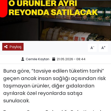
SPOR
11:11 MANŞET
Paylaş
-
+
A
A
Cemile Kaytan
21.05.2026 - 08:44
Buna göre, “tavsiye edilen tüketim tarihi”
geçen ancak insan sağlığı açısından risk
taşımayan ürünler, diğer gıdalardan
ayrılarak özel reyonlarda satışa
sunulacak.