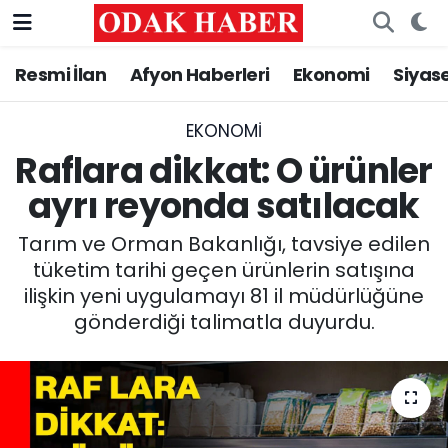
Resmi İlan
Afyon Haberleri
Ekonomi
Siyas
AFYONKARAHİSAR HABERLERİ
Nöbetçi Eczaneler
Resmi İlan
Hava Durumu
EKONOMI
Raflara dikkat: O ürünler
ASAYİŞ
Trafik Durumu
ayrı reyonda satılacak
GÜNCEL
Süper Lig Puan Durumu ve Fikstür
Tarım ve Orman Bakanlığı, tavsiye edilen
tüketim tarihi geçen ürünlerin satışına
SİYASET
Tüm Manşetler
ilişkin yeni uygulamayı 81 il müdürlüğüne
gönderdiği talimatla duyurdu.
EĞİTİM
Son Dakika Haberleri
MAGAZİN
Haber Arşivi
SAĞLIK