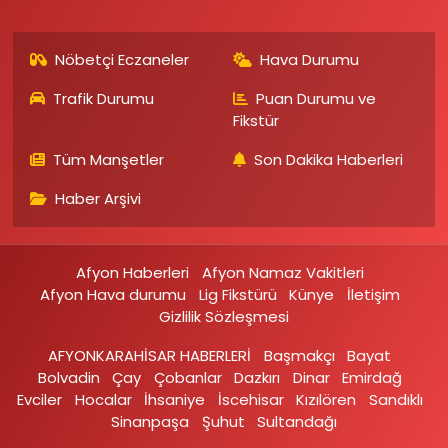
Nöbetçi Eczaneler
Hava Durumu
Trafik Durumu
Puan Durumu ve
Fikstür
Tüm Manşetler
Son Dakika Haberleri
Haber Arşivi
Afyon Haberleri
Afyon Namaz Vakitleri
Afyon Hava durumu
Lig Fikstürü
Künye
İletişim
Gizlilik Sözleşmesi
AFYONKARAHİSAR HABERLERİ
Başmakçı
Bayat
Bolvadin
Çay
Çobanlar
Dazkırı
Dinar
Emirdağ‎
Evciler‎
Hocalar
İhsaniye‎
İscehisar
Kızılören‎
Sandıklı‎
Sinanpaşa
Şuhut
Sultandağı