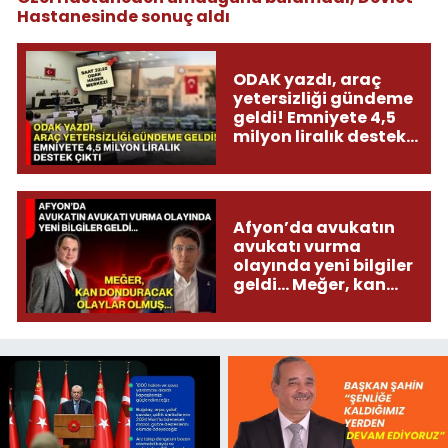
Hastanesinde sonuç aldı
ODAK yazdı, araç
yetersizliği gündeme
geldi! Emniyete 4,5
milyon liralık destek
çıktı
Afyon’da avukatın
avukatı vurma
olayında yeni bilgiler
geldi... Meğer, kan
donduracak olaylar
olmuş...