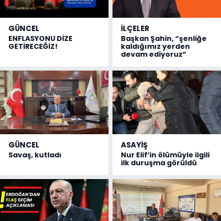
GÜNCEL
İLÇELER
ENFLASYONU DİZE
Başkan Şahin, “şenliğe
GETİRECEĞİZ!
kaldığımız yerden
devam ediyoruz”
GÜNCEL
ASAYİŞ
Savaş, kutladı
Nur Elif’in ölümüyle ilgili
ilk duruşma görüldü