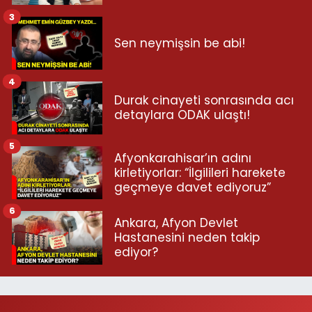
3
Sen neymişsin be abi!
4
Durak cinayeti sonrasında acı
detaylara ODAK ulaştı!
5
Afyonkarahisar’ın adını
kirletiyorlar: “İlgilileri harekete
geçmeye davet ediyoruz”
6
Ankara, Afyon Devlet
Hastanesini neden takip
ediyor?