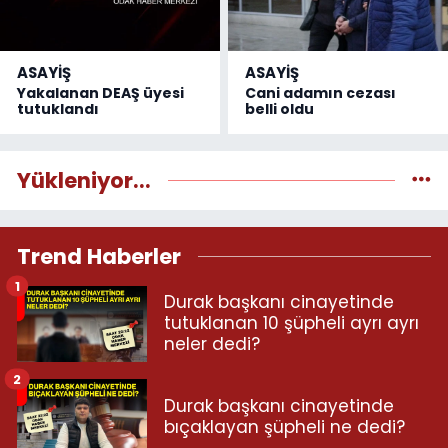
ASAYİŞ
ASAYİŞ
Yakalanan DEAŞ üyesi
Cani adamın cezası
tutuklandı
belli oldu
Yükleniyor...
Trend Haberler
1
Durak başkanı cinayetinde
tutuklanan 10 şüpheli ayrı ayrı
neler dedi?
2
Durak başkanı cinayetinde
bıçaklayan şüpheli ne dedi?