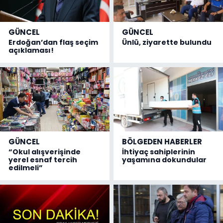
GÜNCEL
GÜNCEL
Erdoğan’dan flaş seçim
Ünlü, ziyarette bulundu
açıklaması!
GÜNCEL
BÖLGEDEN HABERLER
“Okul alışverişinde
İhtiyaç sahiplerinin
yerel esnaf tercih
yaşamına dokundular
edilmeli”