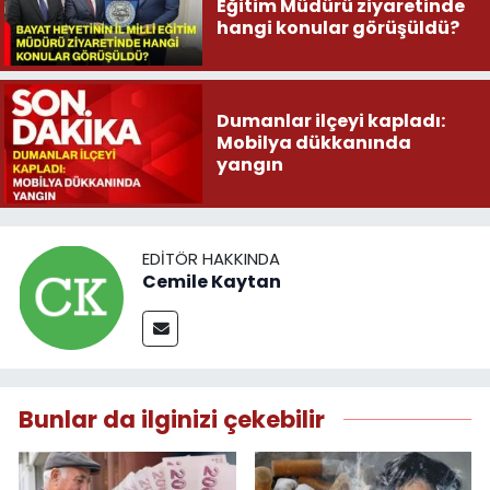
Eğitim Müdürü ziyaretinde
hangi konular görüşüldü?
Dumanlar ilçeyi kapladı:
Mobilya dükkanında
yangın
EDITÖR HAKKINDA
Cemile Kaytan
Bunlar da ilginizi çekebilir