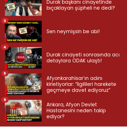
Durak başkanı cinayetinde
bıçaklayan şüpheli ne dedi?
3
Sen neymişsin be abi!
4
Durak cinayeti sonrasında acı
detaylara ODAK ulaştı!
5
Afyonkarahisar’ın adını
kirletiyorlar: “İlgilileri harekete
geçmeye davet ediyoruz”
6
Ankara, Afyon Devlet
Hastanesini neden takip
ediyor?