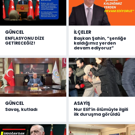
GÜNCEL
İLÇELER
ENFLASYONU DİZE
Başkan Şahin, “şenliğe
GETİRECEĞİZ!
kaldığımız yerden
devam ediyoruz”
GÜNCEL
ASAYİŞ
Savaş, kutladı
Nur Elif’in ölümüyle ilgili
ilk duruşma görüldü