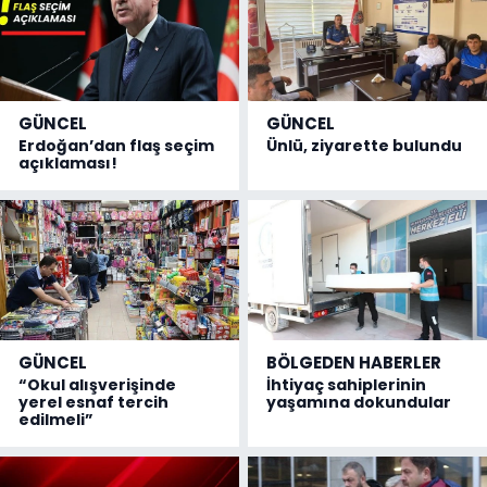
GÜNCEL
GÜNCEL
Erdoğan’dan flaş seçim
Ünlü, ziyarette bulundu
açıklaması!
GÜNCEL
BÖLGEDEN HABERLER
“Okul alışverişinde
İhtiyaç sahiplerinin
yerel esnaf tercih
yaşamına dokundular
edilmeli”