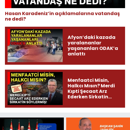
Hasan Karadeniz’in açıklamalarına vatandaş
ne dedi?
Afyon’daki kazada
yaralananlar
yaşananları ODAK’a
anlattı
Menfaatci Misin,
Halkcı Mısın? Merdi
Kıpti Şecaat Arz
Ederken Sirkatin
Söylermiş!