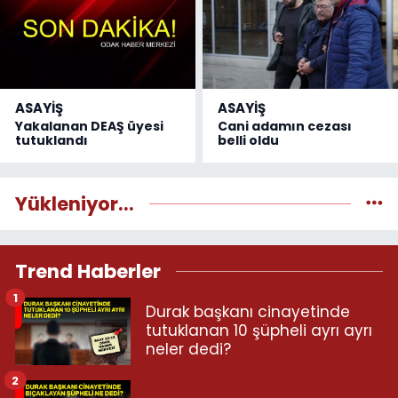
ASAYİŞ
ASAYİŞ
Yakalanan DEAŞ üyesi
Cani adamın cezası
tutuklandı
belli oldu
Yükleniyor...
Trend Haberler
1
Durak başkanı cinayetinde
tutuklanan 10 şüpheli ayrı ayrı
neler dedi?
2