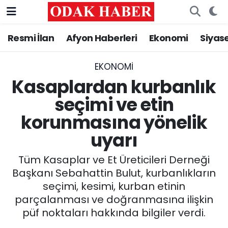
Resmi İlan
Afyon Haberleri
Ekonomi
Siyas
AFYONKARAHİSAR HABERLERİ
Nöbetçi Eczaneler
Resmi İlan
Hava Durumu
EKONOMI
Kasaplardan kurbanlık
ASAYİŞ
Trafik Durumu
seçimi ve etin
korunmasına yönelik
GÜNCEL
Süper Lig Puan Durumu ve Fikstür
uyarı
SİYASET
Tüm Manşetler
Tüm Kasaplar ve Et Üreticileri Derneği
EĞİTİM
Son Dakika Haberleri
Başkanı Sebahattin Bulut, kurbanlıkların
seçimi, kesimi, kurban etinin
MAGAZİN
Haber Arşivi
parçalanması ve doğranmasına ilişkin
püf noktaları hakkında bilgiler verdi.
SAĞLIK