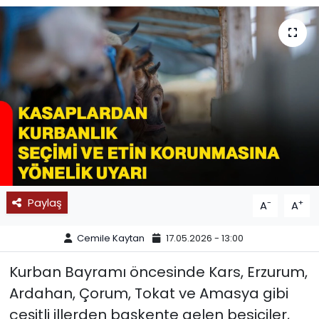
SPOR
11:11 MANŞET
Paylaş
-
+
A
A
Cemile Kaytan
17.05.2026 - 13:00
Kurban Bayramı öncesinde Kars, Erzurum,
Ardahan, Çorum, Tokat ve Amasya gibi
çeşitli illerden başkente gelen besiciler,