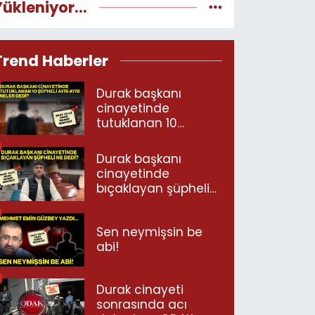
Yükleniyor...
Trend Haberler
Durak başkanı
cinayetinde
tutuklanan 10
şüpheli ayrı ayrı
neler dedi?
Durak başkanı
cinayetinde
bıçaklayan şüpheli
ne dedi?
Sen neymişsin be
abi!
Durak cinayeti
sonrasında acı