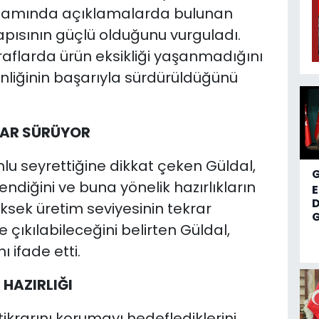
psamında açıklamalarda bulunan
yapısının güçlü olduğunu vurguladı.
raflarda ürün eksikliği yaşanmadığını
enliğinin başarıyla sürdürüldüğünü
KLAR SÜRÜYOR
lu seyrettiğine dikkat çeken Güldal,
ndiğini ve buna yönelik hazırlıkların
D
ksek üretim seviyesinin tekrar
G
 çıkılabileceğini belirten Güldal,
 ifade etti.
 HAZIRLIĞI
ikrarını korumayı hedeflediklerini