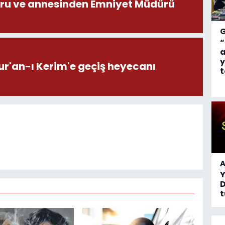
ru ve annesinden Emniyet Müdürü
“
a
y
ur'an-ı Kerim'e geçiş heyecanı
t
A
D
t