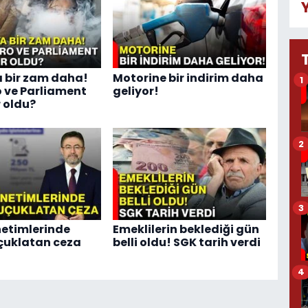
 bir zam daha!
Motorine bir indirim daha
1
 ve Parliament
geliyor!
 oldu?
2
3
etimlerinde
Emeklilerin beklediği gün
çuklatan ceza
belli oldu! SGK tarih verdi
4