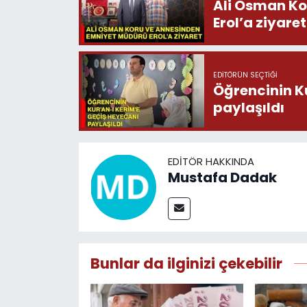
Ali Osman Ko
Erol’a ziyaret
EDITÖRÜN SEÇTIĞI
Öğrencinin K
paylaşıldı
EDITÖR HAKKINDA
Mustafa Dadak
Bunlar da ilginizi çekebilir