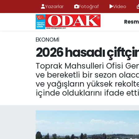
Yazarlar
Fotoğraf
Video
Resmi
AFYONKARAHİSAR HABERLERİ
Nöbetçi Eczaneler
Resmi İlan
Hava Durumu
EKONOMI
2026 hasadı çiftç
ASAYİŞ
Trafik Durumu
Toprak Mahsulleri Ofisi Ge
GÜNCEL
Süper Lig Puan Durumu ve Fikstür
ve bereketli bir sezon olac
ve yağışların yüksek rekolte
SİYASET
Tüm Manşetler
içinde olduklarını ifade etti
EĞİTİM
Son Dakika Haberleri
MAGAZİN
Haber Arşivi
SAĞLIK