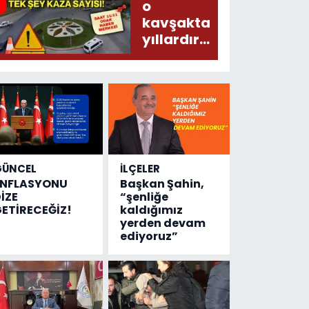
Meğer, kan
o
donduracak
kavşakta
olaylar
yıllardır
olmuş...
değişen
tek şey
kaza
sayısı!
GÜNCEL
İLÇELER
ENFLASYONU
Başkan Şahin,
İZE
“şenliğe
ETİRECEĞİZ!
kaldığımız
yerden devam
ediyoruz”