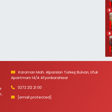
5
6
Karaman Mah. Alparslan Türkeş Bulvarı, Ufuk
Apartmanı 14/A Afyonkarahisar
0272 212 21 00
e
r,
[email protected]