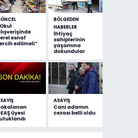
GÜNCEL
BÖLGEDEN
Okul
HABERLER
lışverişinde
İhtiyaç
erel esnaf
sahiplerinin
ercih edilmeli”
yaşamına
dokundular
SAYİŞ
ASAYİŞ
Yakalanan
Cani adamın
EAŞ üyesi
cezası belli oldu
utuklandı