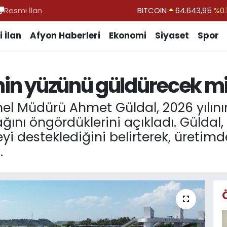
Resmi İlan
DOLAR
47,6704
EURO
55,0406
%-0.
 İlan
Afyon Haberleri
Ekonomi
Siyaset
Spor
STERLİN
64,2143
GRAM ALTIN
6500.87
%0.
inin yüzünü güldürecek m
BİST100
13.799
%
BITCOIN
64.643,95
%0.
nel Müdürü Ahmet Güldal, 2026 yılını
ağını öngördüklerini açıkladı. Güldal
yi desteklediğini belirterek, üretimde
.