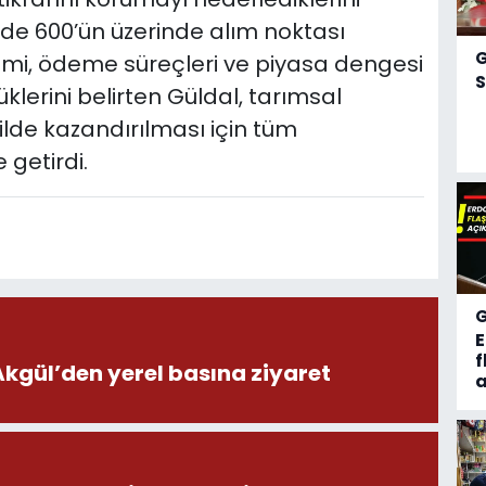
nde 600’ün üzerinde alım noktası
limi, ödeme süreçleri ve piyasa dengesi
S
klerini belirten Güldal, tarımsal
ilde kazandırılması için tüm
 getirdi.
f
ül’den yerel basına ziyaret
a