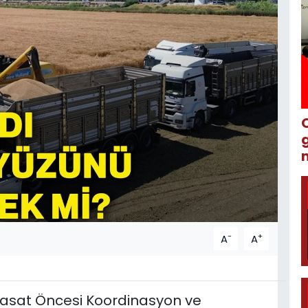
m
-
+
A
A
Hasat Öncesi Koordinasyon ve