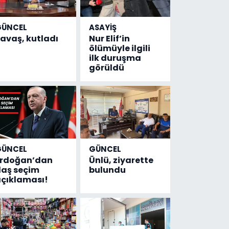
GÜNCEL
ASAYİŞ
avaş, kutladı
Nur Elif’in
ölümüyle ilgili
ilk duruşma
görüldü
GÜNCEL
GÜNCEL
Erdoğan’dan
Ünlü, ziyarette
laş seçim
bulundu
çıklaması!