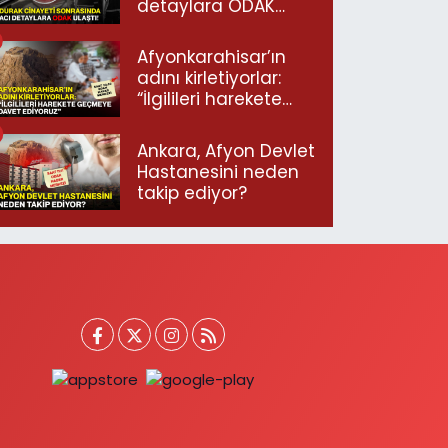
detaylara ODAK
ulaştı!
Afyonkarahisar’ın
adını kirletiyorlar:
“İlgilileri harekete
geçmeye davet
ediyoruz”
Ankara, Afyon Devlet
Hastanesini neden
takip ediyor?