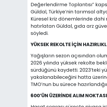
Değerlendirme Toplantısı” ka
Güldal, Türkiye’nin tarımsal alt
Küresel kriz dönemlerinde dahi 
hatırlatan Güldal, gıda arz güv
söyledi.
YÜKSEK REKOLTE İÇİN HAZIRLI
Yağışların sezon açısından olum
2026 yılında yüksek rekolte bekle
sürdüğünü kaydetti. 2023’teki yü
yakalanabileceğini hatta üzerine
TMO’nun bu sürece hazırlandığını
600’ÜN ÜZERİNDE ALIM NOKTASI
Hasat sonrası süreçte piyasa ist