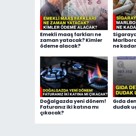
Emekli maaş farkları ne
Sigaraya
zaman yatacak? Kimler
Marlboro
ödeme alacak?
ne kadar
Doğalgazda yeni dönem!
Gıda den
Faturanız iki katına mı
dudak u
çıkacak?