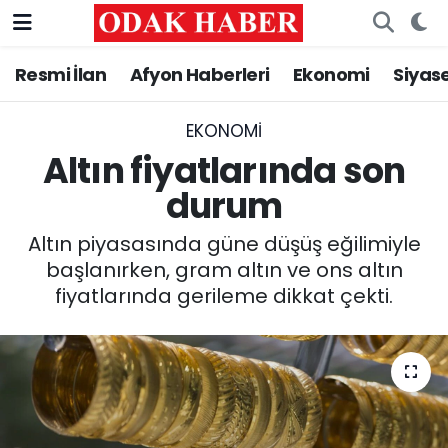
Resmi İlan
Afyon Haberleri
Ekonomi
Siyas
AFYONKARAHİSAR HABERLERİ
Nöbetçi Eczaneler
Resmi İlan
Hava Durumu
EKONOMI
Altın fiyatlarında son
ASAYİŞ
Trafik Durumu
durum
GÜNCEL
Süper Lig Puan Durumu ve Fikstür
Altın piyasasında güne düşüş eğilimiyle
başlanırken, gram altın ve ons altın
SİYASET
Tüm Manşetler
fiyatlarında gerileme dikkat çekti.
EĞİTİM
Son Dakika Haberleri
MAGAZİN
Haber Arşivi
SAĞLIK