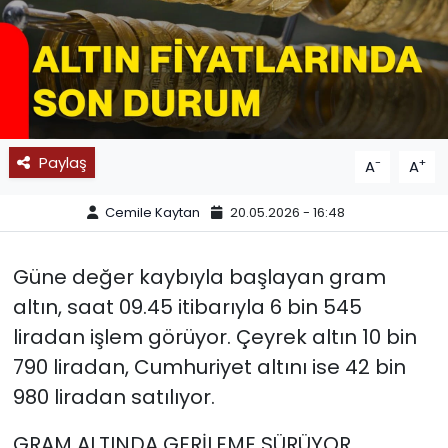
SPOR
11:11 MANŞET
Paylaş
-
+
A
A
Cemile Kaytan
20.05.2026 - 16:48
Güne değer kaybıyla başlayan gram
altın, saat 09.45 itibarıyla 6 bin 545
liradan işlem görüyor. Çeyrek altın 10 bin
790 liradan, Cumhuriyet altını ise 42 bin
980 liradan satılıyor.
GRAM ALTINDA GERİLEME SÜRÜYOR