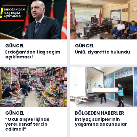
GÜNCEL
GÜNCEL
Erdoğan’dan flaş seçim
Ünlü, ziyarette bulundu
açıklaması!
GÜNCEL
BÖLGEDEN HABERLER
“Okul alışverişinde
İhtiyaç sahiplerinin
yerel esnaf tercih
yaşamına dokundular
edilmeli”