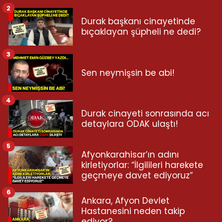
2
Durak başkanı cinayetinde
bıçaklayan şüpheli ne dedi?
3
Sen neymişsin be abi!
4
Durak cinayeti sonrasında acı
detaylara ODAK ulaştı!
5
Afyonkarahisar’ın adını
kirletiyorlar: “İlgilileri harekete
geçmeye davet ediyoruz”
6
Ankara, Afyon Devlet
Hastanesini neden takip
ediyor?