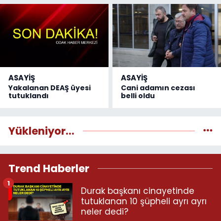
ASAYİŞ
ASAYİŞ
Yakalanan DEAŞ üyesi
Cani adamın cezası
tutuklandı
belli oldu
Yükleniyor...
Trend Haberler
1
Durak başkanı cinayetinde
tutuklanan 10 şüpheli ayrı ayrı
neler dedi?