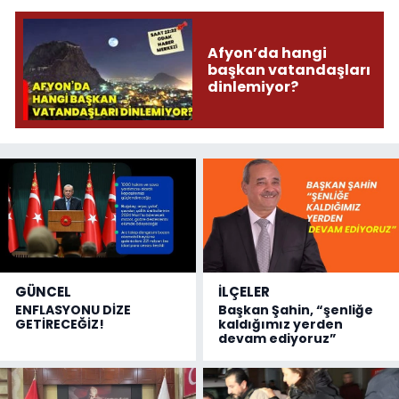
Afyon’da hangi
başkan vatandaşları
dinlemiyor?
GÜNCEL
İLÇELER
ENFLASYONU DİZE
Başkan Şahin, “şenliğe
GETİRECEĞİZ!
kaldığımız yerden
devam ediyoruz”