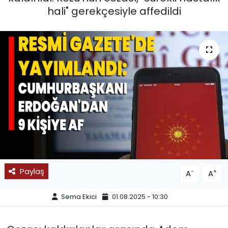
hali" gerekçesiyle affedildi
SPOR
11:11 MANŞET
Paylaş
-
+
A
A
Sema Ekici
01.08.2025 - 10:30