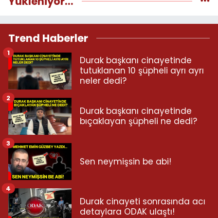
Yükleniyor...
Trend Haberler
1
Durak başkanı cinayetinde
tutuklanan 10 şüpheli ayrı ayrı
neler dedi?
2
Durak başkanı cinayetinde
bıçaklayan şüpheli ne dedi?
3
Sen neymişsin be abi!
4
Durak cinayeti sonrasında acı
detaylara ODAK ulaştı!