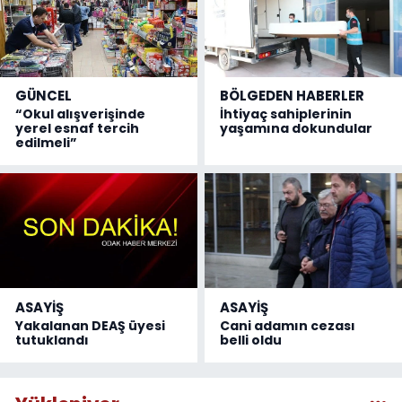
GÜNCEL
BÖLGEDEN HABERLER
“Okul alışverişinde
İhtiyaç sahiplerinin
yerel esnaf tercih
yaşamına dokundular
edilmeli”
ASAYİŞ
ASAYİŞ
Yakalanan DEAŞ üyesi
Cani adamın cezası
tutuklandı
belli oldu