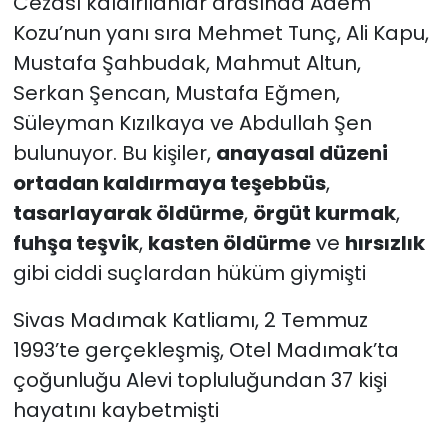
Cezası kaldırılanlar arasında Adem
Kozu’nun yanı sıra Mehmet Tunç, Ali Kapu,
Mustafa Şahbudak, Mahmut Altun,
Serkan Şencan, Mustafa Eğmen,
Süleyman Kızılkaya ve Abdullah Şen
bulunuyor. Bu kişiler,
anayasal düzeni
ortadan kaldırmaya teşebbüs
,
tasarlayarak öldürme
,
örgüt kurmak
,
fuhşa teşvik
,
kasten öldürme
ve
hırsızlık
gibi ciddi suçlardan hüküm giymişti
Sivas Madımak Katliamı, 2 Temmuz
1993’te gerçekleşmiş, Otel Madımak’ta
çoğunluğu Alevi topluluğundan 37 kişi
hayatını kaybetmişti