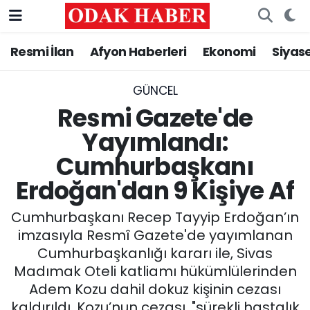
Resmi İlan
Afyon Haberleri
Ekonomi
Siyas
AFYONKARAHİSAR HABERLERİ
Nöbetçi Eczaneler
Resmi İlan
Hava Durumu
GÜNCEL
Resmi Gazete'de
ASAYİŞ
Trafik Durumu
Yayımlandı:
Cumhurbaşkanı
GÜNCEL
Süper Lig Puan Durumu ve Fikstür
Erdoğan'dan 9 Kişiye Af
SİYASET
Tüm Manşetler
Cumhurbaşkanı Recep Tayyip Erdoğan’ın
EĞİTİM
Son Dakika Haberleri
imzasıyla Resmî Gazete'de yayımlanan
Cumhurbaşkanlığı kararı ile, Sivas
MAGAZİN
Haber Arşivi
Madımak Oteli katliamı hükümlülerinden
Adem Kozu dahil dokuz kişinin cezası
SAĞLIK
kaldırıldı. Kozu’nun cezası, "sürekli hastalık