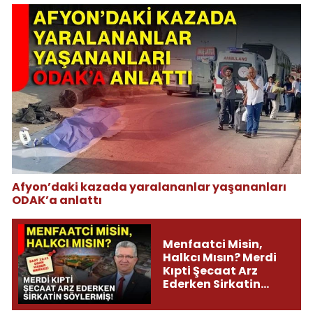
Afyon’daki kazada yaralananlar yaşananları
ODAK’a anlattı
Menfaatci Misin,
Halkcı Mısın? Merdi
Kıpti Şecaat Arz
Ederken Sirkatin
Söylermiş!