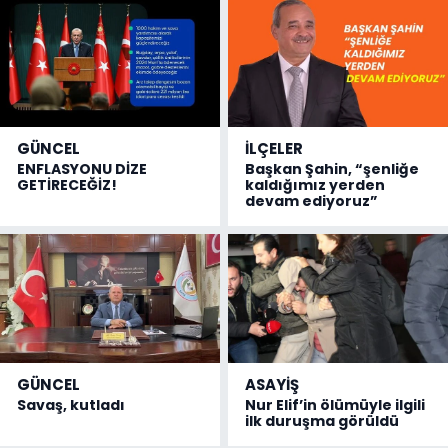
GÜNCEL
İLÇELER
ENFLASYONU DİZE
Başkan Şahin, “şenliğe
GETİRECEĞİZ!
kaldığımız yerden
devam ediyoruz”
GÜNCEL
ASAYİŞ
Savaş, kutladı
Nur Elif’in ölümüyle ilgili
ilk duruşma görüldü