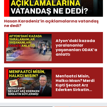
Hasan Karadeniz’in açıklamalarına vatandaş
ne dedi?
Afyon’daki kazada
yaralananlar
yaşananları ODAK’a
anlattı
Menfaatci Misin,
Halkcı Mısın? Merdi
Kıpti Şecaat Arz
Ederken Sirkatin
Söylermiş!