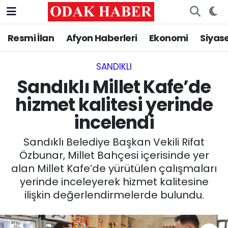
Resmi İlan
Afyon Haberleri
Ekonomi
Siyas
AFYONKARAHİSAR HABERLERİ
Nöbetçi Eczaneler
Resmi İlan
Hava Durumu
SANDIKLI‎
Sandıklı Millet Kafe’de
ASAYİŞ
Trafik Durumu
hizmet kalitesi yerinde
incelendi
GÜNCEL
Süper Lig Puan Durumu ve Fikstür
Sandıklı Belediye Başkan Vekili Rifat
SİYASET
Tüm Manşetler
Özbunar, Millet Bahçesi içerisinde yer
alan Millet Kafe’de yürütülen çalışmaları
EĞİTİM
Son Dakika Haberleri
yerinde inceleyerek hizmet kalitesine
ilişkin değerlendirmelerde bulundu.
MAGAZİN
Haber Arşivi
SAĞLIK