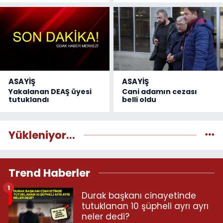
ASAYİŞ
ASAYİŞ
Yakalanan DEAŞ üyesi
Cani adamın cezası
tutuklandı
belli oldu
Yükleniyor...
Trend Haberler
1
Durak başkanı cinayetinde
tutuklanan 10 şüpheli ayrı ayrı
neler dedi?