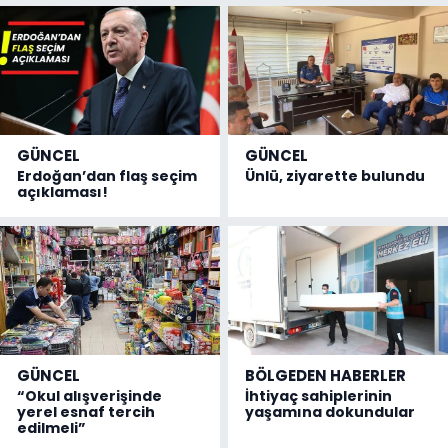
GÜNCEL
GÜNCEL
Erdoğan’dan flaş seçim
Ünlü, ziyarette bulundu
açıklaması!
GÜNCEL
BÖLGEDEN HABERLER
“Okul alışverişinde
İhtiyaç sahiplerinin
yerel esnaf tercih
yaşamına dokundular
edilmeli”