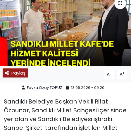
SPOR
11:11 MANŞET
Paylaş
-
+
A
A
Feyza Özay TOPUZ
13.06.2026 - 09:20
Sandıklı Belediye Başkan Vekili Rifat
Özbunar, Sandıklı Millet Bahçesi içerisinde
yer alan ve Sandıklı Belediyesi iştiraki
Sanbel Şirketi tarafından işletilen Millet