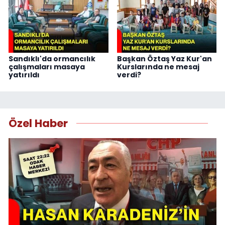
Sandıklı'da ormancılık
Başkan Öztaş Yaz Kur'an
çalışmaları masaya
Kurslarında ne mesaj
yatırıldı
verdi?
Özel Haber