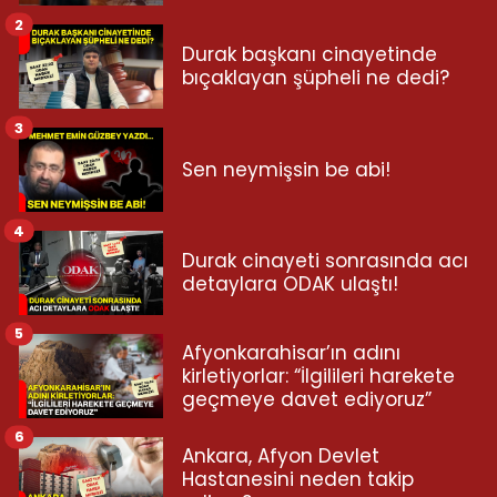
2
Durak başkanı cinayetinde
bıçaklayan şüpheli ne dedi?
3
Sen neymişsin be abi!
4
Durak cinayeti sonrasında acı
detaylara ODAK ulaştı!
5
Afyonkarahisar’ın adını
kirletiyorlar: “İlgilileri harekete
geçmeye davet ediyoruz”
6
Ankara, Afyon Devlet
Hastanesini neden takip