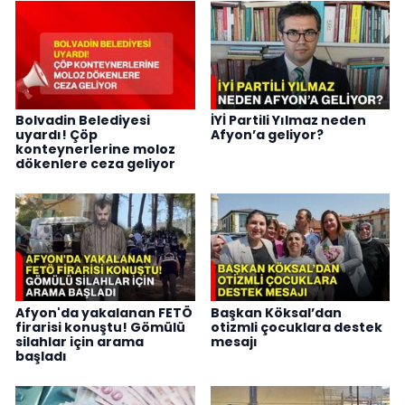
Bolvadin Belediyesi
İYİ Partili Yılmaz neden
uyardı! Çöp
Afyon’a geliyor?
konteynerlerine moloz
dökenlere ceza geliyor
Afyon'da yakalanan FETÖ
Başkan Köksal’dan
firarisi konuştu! Gömülü
otizmli çocuklara destek
silahlar için arama
mesajı
başladı