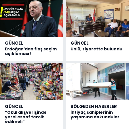
GÜNCEL
GÜNCEL
Erdoğan’dan flaş seçim
Ünlü, ziyarette bulundu
açıklaması!
GÜNCEL
BÖLGEDEN HABERLER
“Okul alışverişinde
İhtiyaç sahiplerinin
yerel esnaf tercih
yaşamına dokundular
edilmeli”