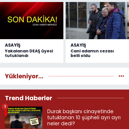
ASAYİŞ
ASAYİŞ
Yakalanan DEAŞ üyesi
Cani adamın cezası
tutuklandı
belli oldu
Yükleniyor...
Trend Haberler
1
Durak başkanı cinayetinde
tutuklanan 10 şüpheli ayrı ayrı
neler dedi?