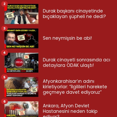
2
Durak başkanı cinayetinde
bıçaklayan şüpheli ne dedi?
3
Sen neymişsin be abi!
4
Durak cinayeti sonrasında acı
detaylara ODAK ulaştı!
5
Afyonkarahisar’ın adını
kirletiyorlar: “İlgilileri harekete
geçmeye davet ediyoruz”
6
Ankara, Afyon Devlet
Hastanesini neden takip
ediyor?