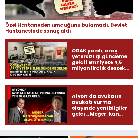
Özel Hastaneden umduğunu bulamadı, Devlet
Hastanesinde sonuç aldı
ODAK yazdı, araç
yetersizliği gündeme
geldi! Emniyete 4,5
milyon liralık destek
çıktı
Afyon’da avukatın
avukatı vurma
olayında yeni bilgiler
geldi... Meğer, kan
donduracak olaylar
olmuş...