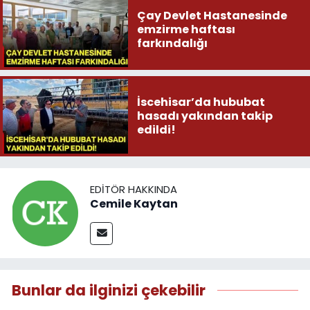
Çay Devlet Hastanesinde
emzirme haftası
farkındalığı
İscehisar’da hububat
hasadı yakından takip
edildi!
EDITÖR HAKKINDA
Cemile Kaytan
Bunlar da ilginizi çekebilir