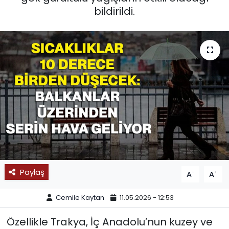
bildirildi.
SPOR
11:11 MANŞET
Paylaş
-
+
A
A
Cemile Kaytan
11.05.2026 - 12:53
Özellikle Trakya, İç Anadolu’nun kuzey ve