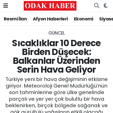
Resmi İlan
Afyon Haberleri
Ekonomi
Siyas
AFYONKARAHİSAR HABERLERİ
Nöbetçi Eczaneler
Resmi İlan
Hava Durumu
GÜNCEL
Sıcaklıklar 10 Derece
ASAYİŞ
Trafik Durumu
Birden Düşecek:
Balkanlar Üzerinden
GÜNCEL
Süper Lig Puan Durumu ve Fikstür
Serin Hava Geliyor
SİYASET
Tüm Manşetler
Türkiye yeni bir hava değişiminin etkisine
EĞİTİM
Son Dakika Haberleri
giriyor. Meteoroloji Genel Müdürlüğü’nün
son tahminlerine göre ülke genelinde
MAGAZİN
Haber Arşivi
parçalı ve yer yer çok bulutlu bir hava
beklenirken, birçok bölgede sağanak ve
SAĞLIK
gök gürültülü yağışların etkili olacağı