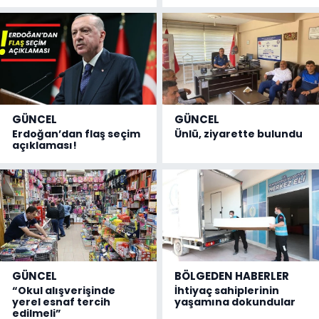
GÜNCEL
GÜNCEL
Erdoğan’dan flaş seçim
Ünlü, ziyarette bulundu
açıklaması!
GÜNCEL
BÖLGEDEN HABERLER
“Okul alışverişinde
İhtiyaç sahiplerinin
yerel esnaf tercih
yaşamına dokundular
edilmeli”