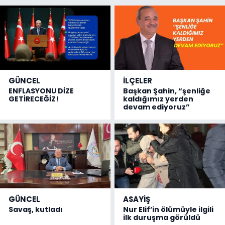
GÜNCEL
İLÇELER
ENFLASYONU DİZE
Başkan Şahin, “şenliğe
GETİRECEĞİZ!
kaldığımız yerden
devam ediyoruz”
GÜNCEL
ASAYİŞ
Savaş, kutladı
Nur Elif’in ölümüyle ilgili
ilk duruşma görüldü