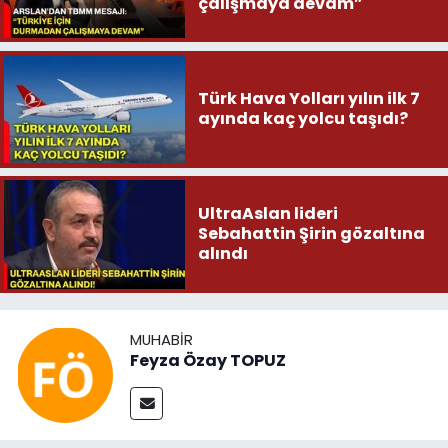
çalışmaya devam”
Türk Hava Yolları yılın ilk 7
ayında kaç yolcu taşıdı?
UltraAslan lideri
Sebahattin Şirin gözaltına
alındı
MUHABIR
Feyza Özay TOPUZ