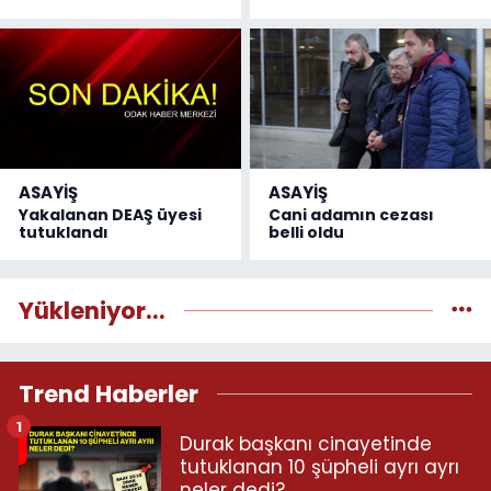
ASAYİŞ
ASAYİŞ
Yakalanan DEAŞ üyesi
Cani adamın cezası
tutuklandı
belli oldu
Yükleniyor...
Trend Haberler
1
Durak başkanı cinayetinde
tutuklanan 10 şüpheli ayrı ayrı
neler dedi?