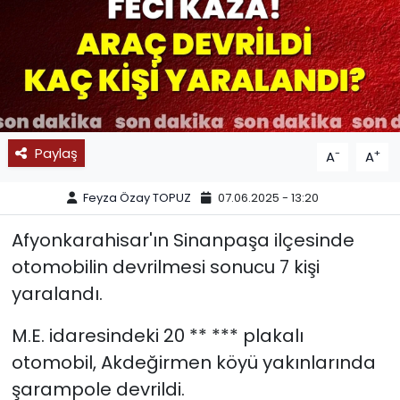
SPOR
11:11 MANŞET
Paylaş
-
+
A
A
Feyza Özay TOPUZ
07.06.2025 - 13:20
Afyonkarahisar'ın Sinanpaşa ilçesinde
otomobilin devrilmesi sonucu 7 kişi
yaralandı.
M.E. idaresindeki 20 ** *** plakalı
otomobil, Akdeğirmen köyü yakınlarında
şarampole devrildi.