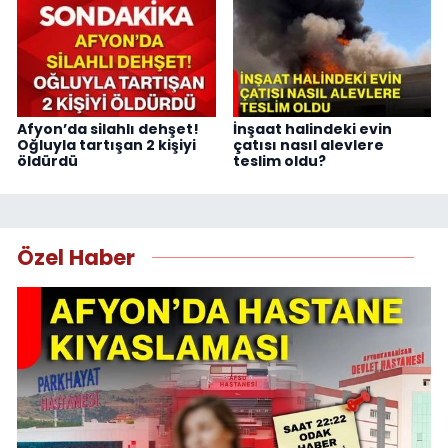
Afyon’da silahlı dehşet!
İnşaat halindeki evin
Oğluyla tartışan 2 kişiyi
çatısı nasıl alevlere
öldürdü
teslim oldu?
Özel Haber