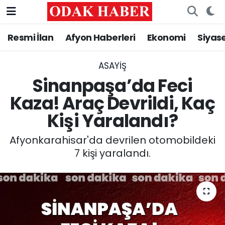
Resmi İlan
Afyon Haberleri
Ekonomi
Siyas
AFYONKARAHİSAR HABERLERİ
Nöbetçi Eczaneler
Resmi İlan
Hava Durumu
ASAYİŞ
Sinanpaşa’da Feci
ASAYİŞ
Trafik Durumu
Kaza! Araç Devrildi, Kaç
Kişi Yaralandı?
GÜNCEL
Süper Lig Puan Durumu ve Fikstür
Afyonkarahisar'da devrilen otomobildeki
SİYASET
Tüm Manşetler
7 kişi yaralandı.
EĞİTİM
Son Dakika Haberleri
MAGAZİN
Haber Arşivi
SAĞLIK