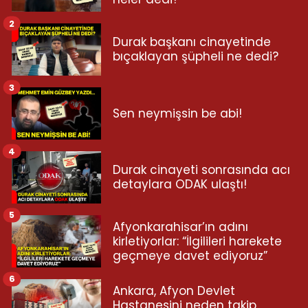
2
Durak başkanı cinayetinde
bıçaklayan şüpheli ne dedi?
3
Sen neymişsin be abi!
4
Durak cinayeti sonrasında acı
detaylara ODAK ulaştı!
5
Afyonkarahisar’ın adını
kirletiyorlar: “İlgilileri harekete
geçmeye davet ediyoruz”
6
Ankara, Afyon Devlet
Hastanesini neden takip