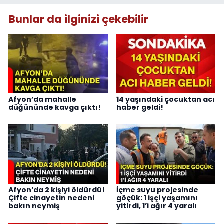
Bunlar da ilginizi çekebilir
Afyon’da mahalle
14 yaşındaki çocuktan acı
düğününde kavga çıktı!
haber geldi!
Afyon’da 2 kişiyi öldürdü!
İçme suyu projesinde
Çifte cinayetin nedeni
göçük: 1 işçi yaşamını
bakın neymiş
yitirdi, 1’i ağır 4 yaralı