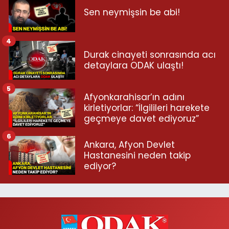
Sen neymişsin be abi!
4
Durak cinayeti sonrasında acı
detaylara ODAK ulaştı!
5
Afyonkarahisar’ın adını
kirletiyorlar: “İlgilileri harekete
geçmeye davet ediyoruz”
6
Ankara, Afyon Devlet
Hastanesini neden takip
ediyor?