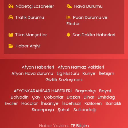
Nöbetçi Eczaneler
Hava Durumu
Trafik Durumu
Puan Durumu ve
Fikstür
Tüm Manşetler
Son Dakika Haberleri
Haber Arşivi
Afyon Haberleri
Afyon Namaz Vakitleri
Afyon Hava durumu
Lig Fikstürü
Künye
İletişim
Gizlilik Sözleşmesi
AFYONKARAHİSAR HABERLERİ
Başmakçı
Bayat
Bolvadin
Çay
Çobanlar
Dazkırı
Dinar
Emirdağ‎
Evciler‎
Hocalar
İhsaniye‎
İscehisar
Kızılören‎
Sandıklı‎
Sinanpaşa
Şuhut
Sultandağı
Haber Yazılımı:
TE Bilişim