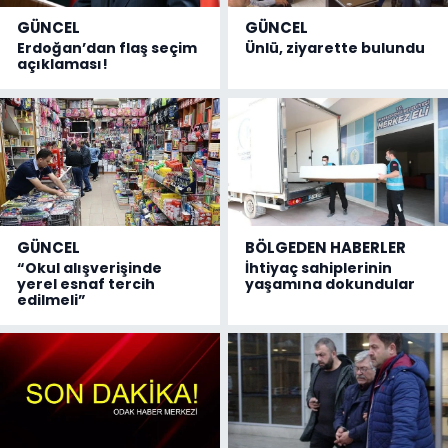
GÜNCEL
GÜNCEL
Erdoğan’dan flaş seçim
Ünlü, ziyarette bulundu
açıklaması!
GÜNCEL
BÖLGEDEN HABERLER
“Okul alışverişinde
İhtiyaç sahiplerinin
yerel esnaf tercih
yaşamına dokundular
edilmeli”