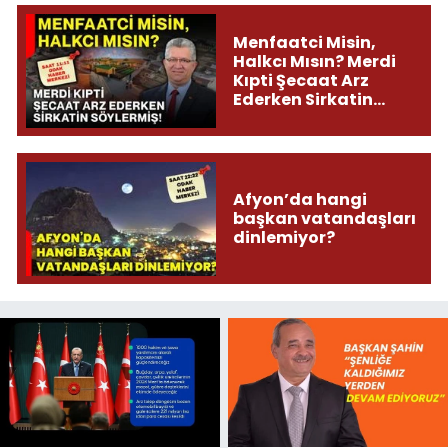
Menfaatci Misin,
Halkcı Mısın? Merdi
Kıpti Şecaat Arz
Ederken Sirkatin
Söylermiş!
Afyon’da hangi
başkan vatandaşları
dinlemiyor?