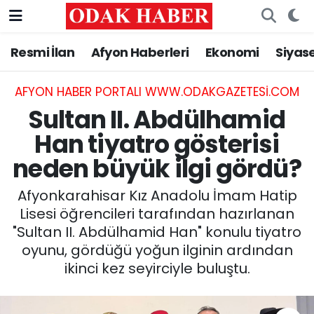
Resmi İlan
Afyon Haberleri
Ekonomi
Siyas
AFYONKARAHİSAR HABERLERİ
Nöbetçi Eczaneler
Resmi İlan
Hava Durumu
AFYON HABER PORTALI WWW.ODAKGAZETESI.COM
Sultan II. Abdülhamid
ASAYİŞ
Trafik Durumu
Han tiyatro gösterisi
neden büyük ilgi gördü?
GÜNCEL
Süper Lig Puan Durumu ve Fikstür
Afyonkarahisar Kız Anadolu İmam Hatip
SİYASET
Tüm Manşetler
Lisesi öğrencileri tarafından hazırlanan
"Sultan II. Abdülhamid Han" konulu tiyatro
EĞİTİM
Son Dakika Haberleri
oyunu, gördüğü yoğun ilginin ardından
ikinci kez seyirciyle buluştu.
MAGAZİN
Haber Arşivi
SAĞLIK