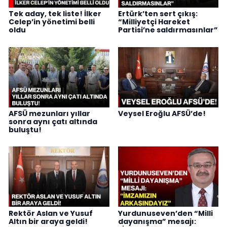
Tek aday, tek liste! İlker
Ertürk’ten sert çıkış:
Celep’in yönetimi belli
“Milliyetçi Hareket
oldu
Partisi’ne saldırmasınlar”
AFSÜ mezunları yıllar
Veysel Eroğlu AFSÜ’de!
sonra aynı çatı altında
buluştu!
Rektör Aslan ve Yusuf
Yurdunuseven’den “Milli
Altın bir araya geldi!
dayanışma” mesajı: