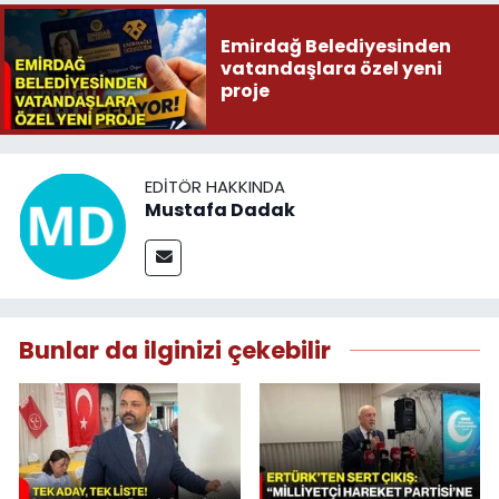
Emirdağ Belediyesinden
vatandaşlara özel yeni
proje
EDITÖR HAKKINDA
Mustafa Dadak
Bunlar da ilginizi çekebilir