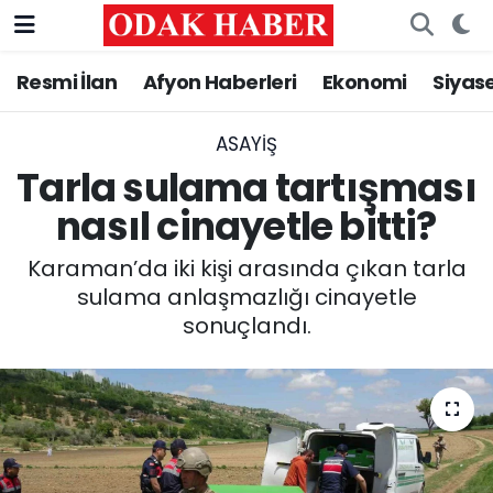
Resmi İlan
Afyon Haberleri
Ekonomi
Siyas
AFYONKARAHİSAR HABERLERİ
Nöbetçi Eczaneler
Resmi İlan
Hava Durumu
ASAYİŞ
Tarla sulama tartışması
ASAYİŞ
Trafik Durumu
nasıl cinayetle bitti?
GÜNCEL
Süper Lig Puan Durumu ve Fikstür
Karaman’da iki kişi arasında çıkan tarla
sulama anlaşmazlığı cinayetle
SİYASET
Tüm Manşetler
sonuçlandı.
EĞİTİM
Son Dakika Haberleri
MAGAZİN
Haber Arşivi
SAĞLIK