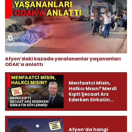
Afyon’daki kazada yaralananlar yaşananları
ODAK’a anlattı
Menfaatci Misin,
Halkcı Mısın? Merdi
Kıpti Şecaat Arz
Ederken Sirkatin
Söylermiş!
Afyon’da hangi