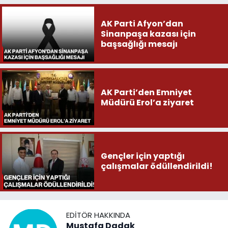
AK Parti Afyon’dan
Sinanpaşa kazası için
başsağlığı mesajı
AK Parti’den Emniyet
Müdürü Erol’a ziyaret
Gençler için yaptığı
çalışmalar ödüllendirildi!
EDITÖR HAKKINDA
Mustafa Dadak