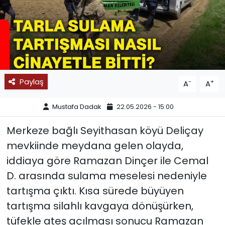
SPOR
11:11 MANŞET
Paylaş
-
+
A
A
Mustafa Dadak
22.05.2026 - 15:00
Merkeze bağlı Seyithasan köyü Deliçay
mevkiinde meydana gelen olayda,
iddiaya göre Ramazan Dinçer ile Cemal
D. arasında sulama meselesi nedeniyle
tartışma çıktı. Kısa sürede büyüyen
tartışma silahlı kavgaya dönüşürken,
tüfekle ateş açılması sonucu Ramazan