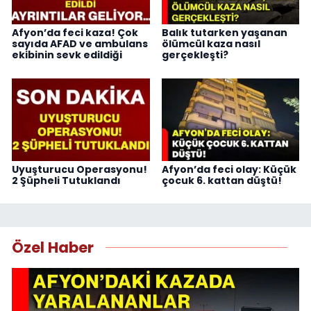
Afyon’da feci kaza! Çok
Balık tutarken yaşanan
sayıda AFAD ve ambulans
ölümcül kaza nasıl
ekibinin sevk edildiği
gerçekleşti?
Uyuşturucu Operasyonu!
Afyon’da feci olay: Küçük
2 Şüpheli Tutuklandı
çocuk 6. kattan düştü!
Özel Haber