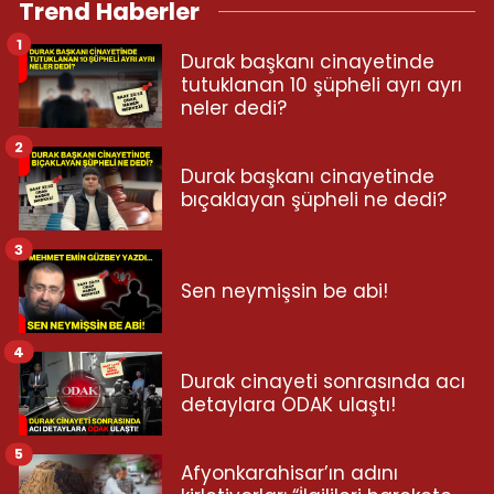
Trend Haberler
1
Durak başkanı cinayetinde
tutuklanan 10 şüpheli ayrı ayrı
neler dedi?
2
Durak başkanı cinayetinde
bıçaklayan şüpheli ne dedi?
3
Sen neymişsin be abi!
4
Durak cinayeti sonrasında acı
detaylara ODAK ulaştı!
5
Afyonkarahisar’ın adını