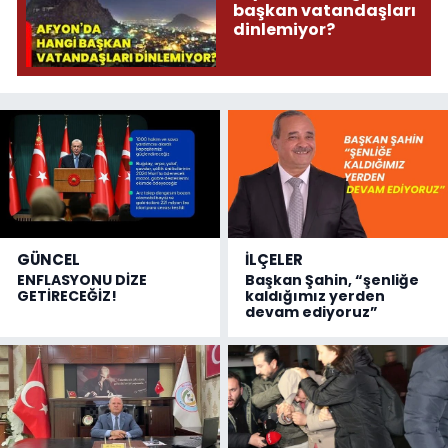
başkan vatandaşları
dinlemiyor?
GÜNCEL
İLÇELER
ENFLASYONU DİZE
Başkan Şahin, “şenliğe
GETİRECEĞİZ!
kaldığımız yerden
devam ediyoruz”