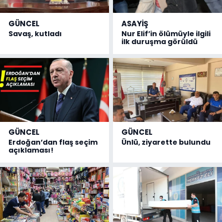
GÜNCEL
ASAYİŞ
Savaş, kutladı
Nur Elif’in ölümüyle ilgili
ilk duruşma görüldü
GÜNCEL
GÜNCEL
Erdoğan’dan flaş seçim
Ünlü, ziyarette bulundu
açıklaması!