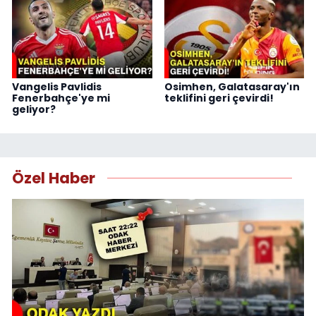
Vangelis Pavlidis
Osimhen, Galatasaray'ın
Fenerbahçe'ye mi
teklifini geri çevirdi!
geliyor?
Özel Haber