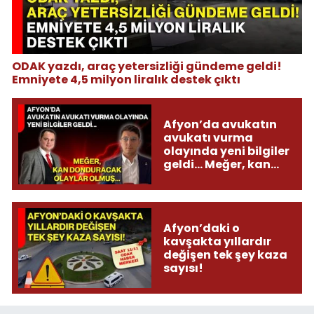
ODAK yazdı, araç yetersizliği gündeme geldi!
Emniyete 4,5 milyon liralık destek çıktı
Afyon’da avukatın
avukatı vurma
olayında yeni bilgiler
geldi... Meğer, kan
donduracak olaylar
olmuş...
Afyon’daki o
kavşakta yıllardır
değişen tek şey kaza
sayısı!