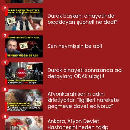
2
Durak başkanı cinayetinde
bıçaklayan şüpheli ne dedi?
3
Sen neymişsin be abi!
4
Durak cinayeti sonrasında acı
detaylara ODAK ulaştı!
5
Afyonkarahisar’ın adını
kirletiyorlar: “İlgilileri harekete
geçmeye davet ediyoruz”
6
Ankara, Afyon Devlet
Hastanesini neden takip