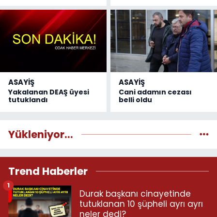
ASAYİŞ
ASAYİŞ
Yakalanan DEAŞ üyesi
Cani adamın cezası
tutuklandı
belli oldu
Yükleniyor...
Trend Haberler
1
Durak başkanı cinayetinde
tutuklanan 10 şüpheli ayrı ayrı
neler dedi?