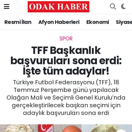
Resmi İlan
Afyon Haberleri
Ekonomi
Siyas
AFYONKARAHİSAR HABERLERİ
Nöbetçi Eczaneler
Resmi İlan
Hava Durumu
SPOR
TFF Başkanlık
ASAYİŞ
Trafik Durumu
başvuruları sona erdi:
İşte tüm adaylar!
GÜNCEL
Süper Lig Puan Durumu ve Fikstür
Türkiye Futbol Federasyonu (TFF), 18
SİYASET
Tüm Manşetler
Temmuz Perşembe günü yapılacak
Olağan Mali ve Seçimli Genel Kurulu’nda
EĞİTİM
Son Dakika Haberleri
gerçekleştirilecek başkan seçimi için
adaylık başvuruları sona erdi
MAGAZİN
Haber Arşivi
SAĞLIK