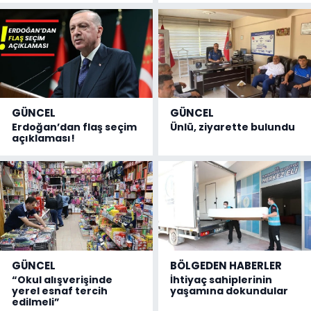
GÜNCEL
GÜNCEL
Erdoğan’dan flaş seçim
Ünlü, ziyarette bulundu
açıklaması!
GÜNCEL
BÖLGEDEN HABERLER
“Okul alışverişinde
İhtiyaç sahiplerinin
yerel esnaf tercih
yaşamına dokundular
edilmeli”