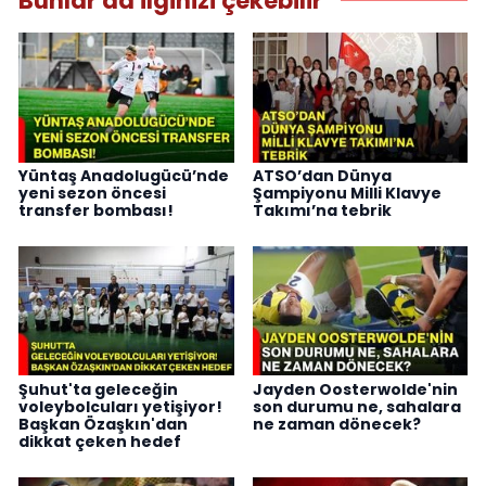
Bunlar da ilginizi çekebilir
Yüntaş Anadolugücü’nde
ATSO’dan Dünya
yeni sezon öncesi
Şampiyonu Milli Klavye
transfer bombası!
Takımı’na tebrik
Şuhut'ta geleceğin
Jayden Oosterwolde'nin
voleybolcuları yetişiyor!
son durumu ne, sahalara
Başkan Özaşkın'dan
ne zaman dönecek?
dikkat çeken hedef