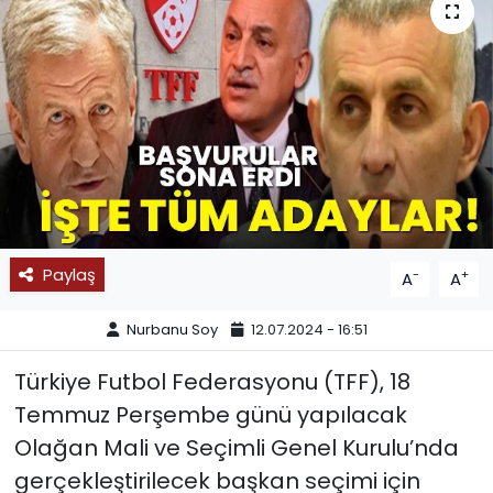
SPOR
11:11 MANŞET
Paylaş
-
+
A
A
Nurbanu Soy
12.07.2024 - 16:51
Türkiye Futbol Federasyonu (TFF), 18
Temmuz Perşembe günü yapılacak
Olağan Mali ve Seçimli Genel Kurulu’nda
gerçekleştirilecek başkan seçimi için