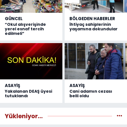
GÜNCEL
BÖLGEDEN HABERLER
“Okul alışverişinde
İhtiyaç sahiplerinin
yerel esnaf tercih
yaşamına dokundular
edilmeli”
ASAYİŞ
ASAYİŞ
Yakalanan DEAŞ üyesi
Cani adamın cezası
tutuklandı
belli oldu
Yükleniyor...