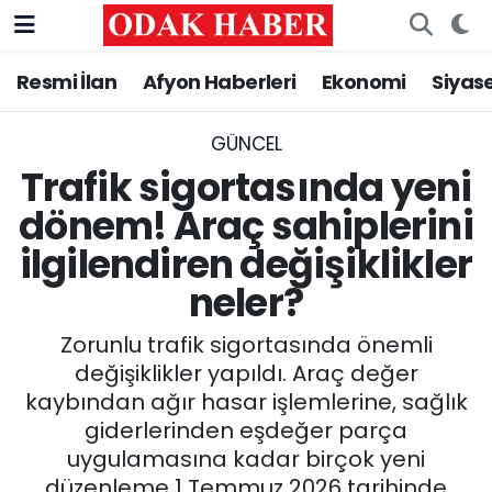
Resmi İlan
Afyon Haberleri
Ekonomi
Siyas
AFYONKARAHİSAR HABERLERİ
Nöbetçi Eczaneler
Resmi İlan
Hava Durumu
GÜNCEL
Trafik sigortasında yeni
ASAYİŞ
Trafik Durumu
dönem! Araç sahiplerini
ilgilendiren değişiklikler
GÜNCEL
Süper Lig Puan Durumu ve Fikstür
neler?
SİYASET
Tüm Manşetler
Zorunlu trafik sigortasında önemli
EĞİTİM
Son Dakika Haberleri
değişiklikler yapıldı. Araç değer
kaybından ağır hasar işlemlerine, sağlık
MAGAZİN
Haber Arşivi
giderlerinden eşdeğer parça
uygulamasına kadar birçok yeni
SAĞLIK
düzenleme 1 Temmuz 2026 tarihinde