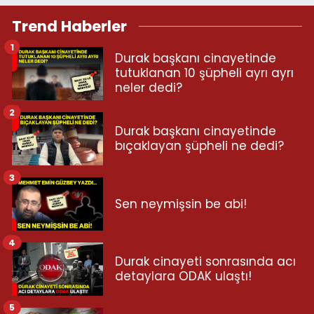
Trend Haberler
1
Durak başkanı cinayetinde
tutuklanan 10 şüpheli ayrı ayrı
neler dedi?
2
Durak başkanı cinayetinde
bıçaklayan şüpheli ne dedi?
3
Sen neymişsin be abi!
4
Durak cinayeti sonrasında acı
detaylara ODAK ulaştı!
5