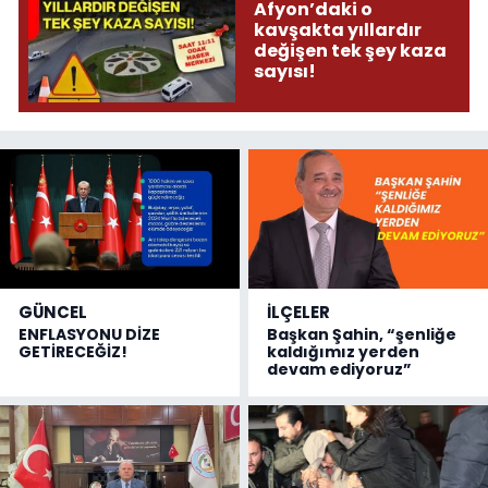
Afyon’daki o
kavşakta yıllardır
değişen tek şey kaza
sayısı!
GÜNCEL
İLÇELER
ENFLASYONU DİZE
Başkan Şahin, “şenliğe
GETİRECEĞİZ!
kaldığımız yerden
devam ediyoruz”