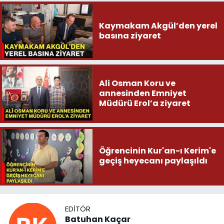
Kaymakam Akgül’den yerel
basına ziyaret
Ali Osman Koru ve
annesinden Emniyet
Müdürü Erol’a ziyaret
Öğrencinin Kur'an-ı Kerim'e
geçiş heyecanı paylaşıldı
EDITÖR
Batuhan Kaçar