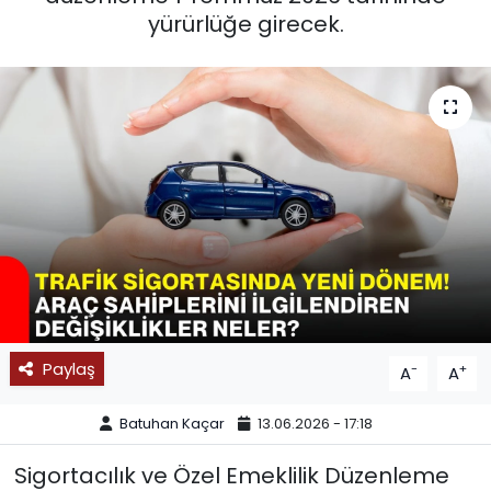
yürürlüğe girecek.
SPOR
11:11 MANŞET
Paylaş
-
+
A
A
Batuhan Kaçar
13.06.2026 - 17:18
Sigortacılık ve Özel Emeklilik Düzenleme