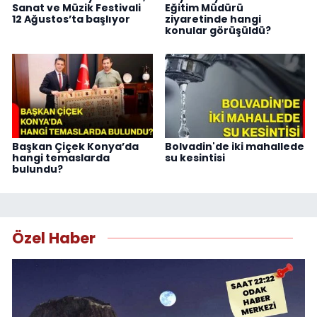
Sanat ve Müzik Festivali
Eğitim Müdürü
12 Ağustos’ta başlıyor
ziyaretinde hangi
konular görüşüldü?
Başkan Çiçek Konya’da
Bolvadin'de iki mahallede
hangi temaslarda
su kesintisi
bulundu?
Özel Haber