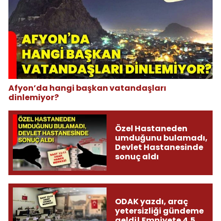
Afyon’da hangi başkan vatandaşları
dinlemiyor?
Özel Hastaneden
umduğunu bulamadı,
Devlet Hastanesinde
sonuç aldı
ODAK yazdı, araç
yetersizliği gündeme
geldi! Emniyete 4,5