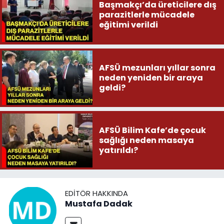
Başmakçı’da üreticilere dış
parazitlerle mücadele
eğitimi verildi
AFSÜ mezunları yıllar sonra
neden yeniden bir araya
geldi?
AFSÜ Bilim Kafe’de çocuk
sağlığı neden masaya
yatırıldı?
EDITÖR HAKKINDA
Mustafa Dadak