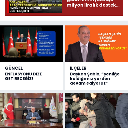
milyon liralık destek
çıktı
GÜNCEL
İLÇELER
ENFLASYONU DİZE
Başkan Şahin, “şenliğe
GETİRECEĞİZ!
kaldığımız yerden
devam ediyoruz”