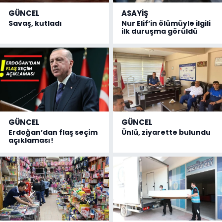
GÜNCEL
ASAYİŞ
Savaş, kutladı
Nur Elif’in ölümüyle ilgili
ilk duruşma görüldü
GÜNCEL
GÜNCEL
Erdoğan’dan flaş seçim
Ünlü, ziyarette bulundu
açıklaması!