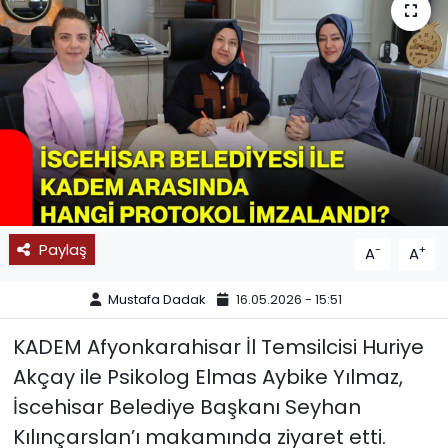
SPOR
11:11 MANŞET
Paylaş
-
+
A
A
Mustafa Dadak
16.05.2026 - 15:51
KADEM Afyonkarahisar İl Temsilcisi Huriye
Akçay ile Psikolog Elmas Aybike Yılmaz,
İscehisar Belediye Başkanı Seyhan
Kılınçarslan’ı makamında ziyaret etti.