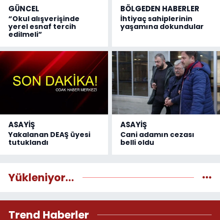
GÜNCEL
BÖLGEDEN HABERLER
“Okul alışverişinde
İhtiyaç sahiplerinin
yerel esnaf tercih
yaşamına dokundular
edilmeli”
ASAYİŞ
ASAYİŞ
Yakalanan DEAŞ üyesi
Cani adamın cezası
tutuklandı
belli oldu
Yükleniyor...
Trend Haberler