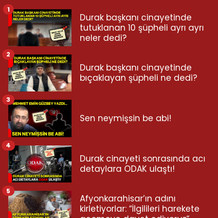
1
Durak başkanı cinayetinde
tutuklanan 10 şüpheli ayrı ayrı
neler dedi?
2
Durak başkanı cinayetinde
bıçaklayan şüpheli ne dedi?
3
Sen neymişsin be abi!
4
Durak cinayeti sonrasında acı
detaylara ODAK ulaştı!
5
Afyonkarahisar’ın adını
kirletiyorlar: “İlgilileri harekete