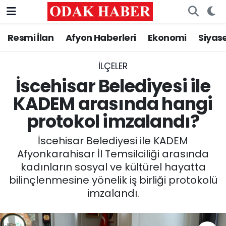
Resmi İlan
Afyon Haberleri
Ekonomi
Siyas
AFYONKARAHİSAR HABERLERİ
Nöbetçi Eczaneler
Resmi İlan
Hava Durumu
İLÇELER
İscehisar Belediyesi ile
ASAYİŞ
Trafik Durumu
KADEM arasında hangi
protokol imzalandı?
GÜNCEL
Süper Lig Puan Durumu ve Fikstür
İscehisar Belediyesi ile KADEM
SİYASET
Tüm Manşetler
Afyonkarahisar İl Temsilciliği arasında
kadınların sosyal ve kültürel hayatta
EĞİTİM
Son Dakika Haberleri
bilinçlenmesine yönelik iş birliği protokolü
imzalandı.
MAGAZİN
Haber Arşivi
SAĞLIK