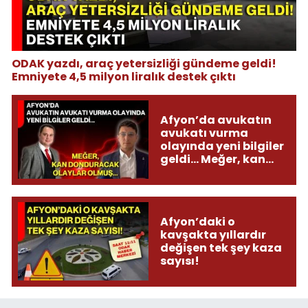
ODAK yazdı, araç yetersizliği gündeme geldi!
Emniyete 4,5 milyon liralık destek çıktı
Afyon’da avukatın
avukatı vurma
olayında yeni bilgiler
geldi... Meğer, kan
donduracak olaylar
olmuş...
Afyon’daki o
kavşakta yıllardır
değişen tek şey kaza
sayısı!