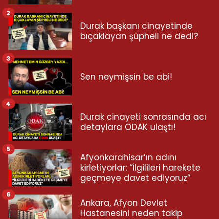
2
Durak başkanı cinayetinde
bıçaklayan şüpheli ne dedi?
3
Sen neymişsin be abi!
4
Durak cinayeti sonrasında acı
detaylara ODAK ulaştı!
5
Afyonkarahisar’ın adını
kirletiyorlar: “İlgilileri harekete
geçmeye davet ediyoruz”
6
Ankara, Afyon Devlet
Hastanesini neden takip