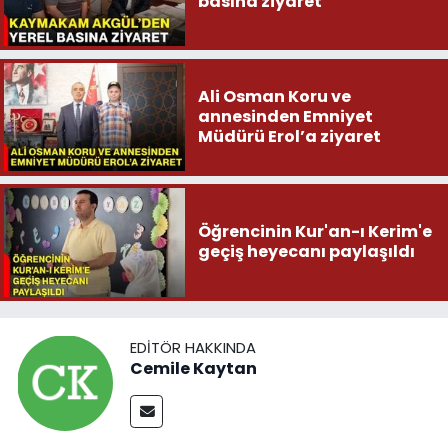
basına ziyaret
Ali Osman Koru ve
annesinden Emniyet
Müdürü Erol’a ziyaret
Öğrencinin Kur'an-ı Kerim'e
geçiş heyecanı paylaşıldı
EDITÖR HAKKINDA
Cemile Kaytan