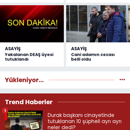
ASAYİŞ
ASAYİŞ
Yakalanan DEAŞ üyesi
Cani adamın cezası
tutuklandı
belli oldu
Yükleniyor...
Trend Haberler
1
Durak başkanı cinayetinde
tutuklanan 10 şüpheli ayrı ayrı
neler dedi?