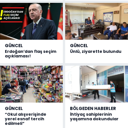
GÜNCEL
GÜNCEL
Erdoğan’dan flaş seçim
Ünlü, ziyarette bulundu
açıklaması!
GÜNCEL
BÖLGEDEN HABERLER
“Okul alışverişinde
İhtiyaç sahiplerinin
yerel esnaf tercih
yaşamına dokundular
edilmeli”