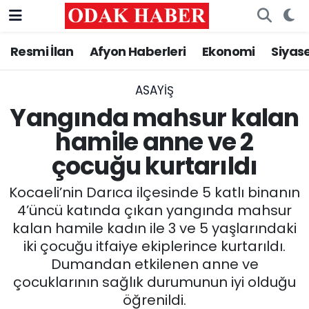
Resmi İlan
Afyon Haberleri
Ekonomi
Siyas
AFYONKARAHİSAR HABERLERİ
Nöbetçi Eczaneler
Resmi İlan
Hava Durumu
ASAYİŞ
Yangında mahsur kalan
ASAYİŞ
Trafik Durumu
hamile anne ve 2
çocuğu kurtarıldı
GÜNCEL
Süper Lig Puan Durumu ve Fikstür
Kocaeli’nin Darıca ilçesinde 5 katlı binanın
SİYASET
Tüm Manşetler
4’üncü katında çıkan yangında mahsur
kalan hamile kadın ile 3 ve 5 yaşlarındaki
EĞİTİM
Son Dakika Haberleri
iki çocuğu itfaiye ekiplerince kurtarıldı.
Dumandan etkilenen anne ve
MAGAZİN
Haber Arşivi
çocuklarının sağlık durumunun iyi olduğu
SAĞLIK
öğrenildi.