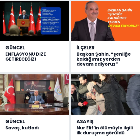
GÜNCEL
İLÇELER
ENFLASYONU DİZE
Başkan Şahin, “şenliğe
GETİRECEĞİZ!
kaldığımız yerden
devam ediyoruz”
GÜNCEL
ASAYİŞ
Savaş, kutladı
Nur Elif’in ölümüyle ilgili
ilk duruşma görüldü