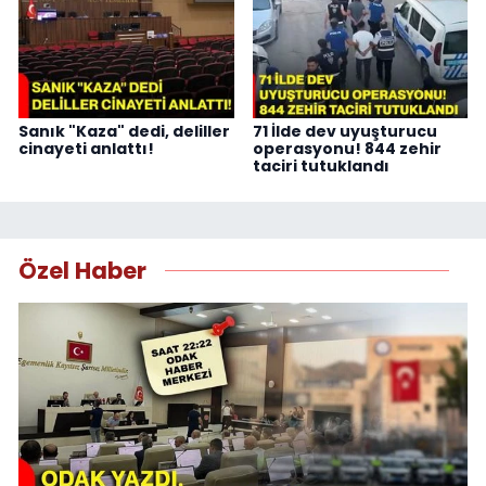
Sanık "Kaza" dedi, deliller
71 İlde dev uyuşturucu
cinayeti anlattı!
operasyonu! 844 zehir
taciri tutuklandı
Özel Haber