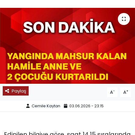
SPOR
11:11 MANŞET
Paylaş
-
+
A
A
Cemile Kaytan
03.06.2026 - 23:15
Edinilen bilgiye göre, saat 14.15 sıralarında