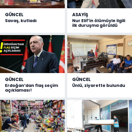
GÜNCEL
ASAYİŞ
Savaş, kutladı
Nur Elif’in ölümüyle ilgili
ilk duruşma görüldü
GÜNCEL
GÜNCEL
Erdoğan’dan flaş seçim
Ünlü, ziyarette bulundu
açıklaması!