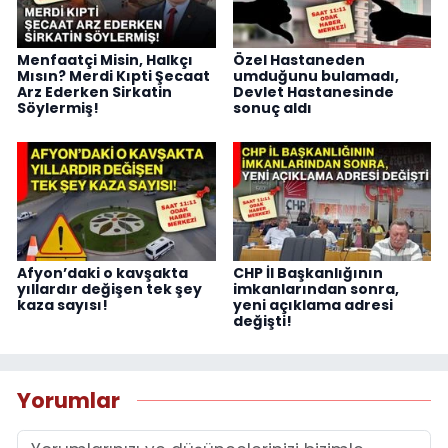
Menfaatçi Misin, Halkçı
Özel Hastaneden
Mısın? Merdi Kıpti Şecaat
umduğunu bulamadı,
Arz Ederken Sirkatin
Devlet Hastanesinde
Söylermiş!
sonuç aldı
Afyon’daki o kavşakta
CHP İl Başkanlığının
yıllardır değişen tek şey
imkanlarından sonra,
kaza sayısı!
yeni açıklama adresi
değişti!
Yorumlar