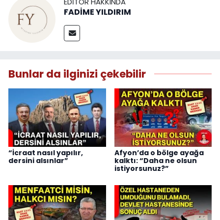
EDITÖR HAKKINDA
FADİME YILDIRIM
Bunlar da ilginizi çekebilir
“İcraat nasıl yapılır,
Afyon’da o bölge ayağa
dersini alsınlar”
kalktı: “Daha ne olsun
istiyorsunuz?”