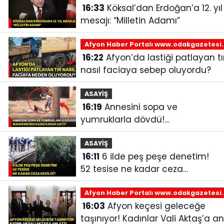
16:33
Köksal’dan Erdoğan’a 12. yıl
mesajı: “Milletin Adamı”
Afyon Haber Portalı www.odakgazetesi
16:22
Afyon’da lastiği patlayan tır
nasıl faciaya sebep oluyordu?
ASAYİŞ
16:19
Annesini sopa ve
yumruklarla dövdü!
Mahkemeden hangi karar
çıktı?
ASAYİŞ
16:11
6 ilde peş peşe denetim!
52 tesise ne kadar ceza
kesildi?
Afyon Haber Portalı www.odakgazetesi
16:03
Afyon keçesi geleceğe
taşınıyor! Kadınlar Vali Aktaş’a an