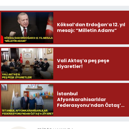
Köksal’dan Erdoğan’a 12. yıl
mesajı: “Milletin Adamı”
Vali Aktaş’a peş peşe
ziyaretler!
İstanbul
Afyonkarahisarlılar
Federasyonu’ndan Öztaş’a
ziyaret