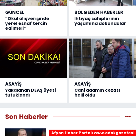
GÜNCEL
BÖLGEDEN HABERLER
“Okul alışverişinde
İhtiyaç sahiplerinin
yerel esnaf tercih
yaşamına dokundular
edilmeli”
ASAYİŞ
ASAYİŞ
Yakalanan DEAŞ üyesi
Cani adamın cezası
tutuklandı
belli oldu
Son Haberler
Afyon Haber Portalı www.odakgazetesi