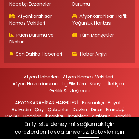
Nöbetçi Eczaneler
Durumu
Afyonkarahisar
Afyonkarahisar Trafik
Namaz Vakitleri
Yoğunluk Haritası
Puan Durumu ve
Tüm Manşetler
Fikstür
Son Dakika Haberleri
Haber Arşivi
Afyon Haberleri
Afyon Namaz Vakitleri
Afyon Hava durumu
Lig Fikstürü
Künye
İletişim
Gizlilik Sözleşmesi
AFYONKARAHİSAR HABERLERİ
Başmakçı
Bayat
Bolvadin
Çay
Çobanlar
Dazkırı
Dinar
Emirdağ‎
Evciler‎
Hocalar
İhsaniye‎
İscehisar
Kızılören‎
Sandıklı‎
Sinanpaşa
Şuhut
Sultandağı
En iyi site deneyimi sağlamak için
çerezlerden faydalanıyoruz. Detaylar için