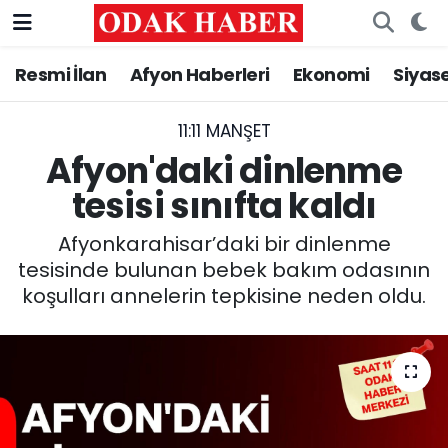
Resmi İlan
Afyon Haberleri
Ekonomi
Siyas
AFYONKARAHİSAR HABERLERİ
Afyonkarahisar Nöbetçi Eczaneler
Resmi İlan
Afyonkarahisar Hava Durumu
11:11 MANŞET
Afyon'daki dinlenme
ASAYİŞ
Afyonkarahisar Namaz Vakitleri
tesisi sınıfta kaldı
GÜNCEL
Afyonkarahisar Trafik Yoğunluk Haritası
Afyonkarahisar’daki bir dinlenme
tesisinde bulunan bebek bakım odasının
SİYASET
Süper Lig Puan Durumu ve Fikstür
koşulları annelerin tepkisine neden oldu.
EĞİTİM
Tüm Manşetler
MAGAZİN
Son Dakika Haberleri
SAĞLIK
Haber Arşivi