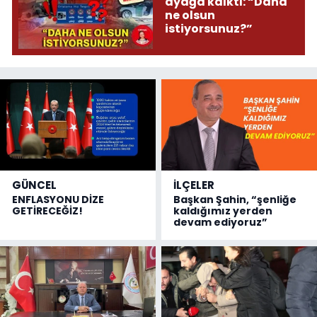
ayağa kalktı: “Daha
ne olsun
istiyorsunuz?”
GÜNCEL
İLÇELER
ENFLASYONU DİZE
Başkan Şahin, “şenliğe
GETİRECEĞİZ!
kaldığımız yerden
devam ediyoruz”