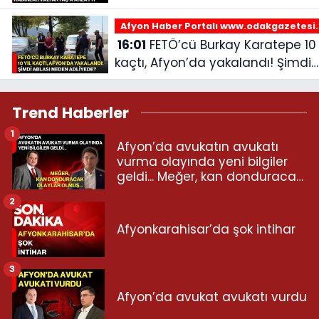
Afyon Haber Portalı www.odakgazetesi
16:01
FETÖ’cü Burkay Karatepe 10 yıl
kaçtı, Afyon’da yakalandı! Şimdi
ablası neden adliyede?
Trend Haberler
1
Afyon’da avukatın avukatı
vurma olayında yeni bilgiler
geldi... Meğer, kan donduracak
olaylar olmuş...
2
Afyonkarahisar’da şok intihar
3
Afyon’da avukat avukatı vurdu