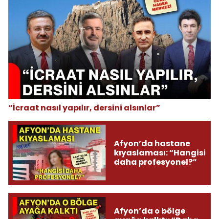
“İcraat nasıl yapılır, dersini alsınlar”
Afyon’da hastane
kıyaslaması: “Hangisi
daha profesyonel?”
Afyon’da o bölge