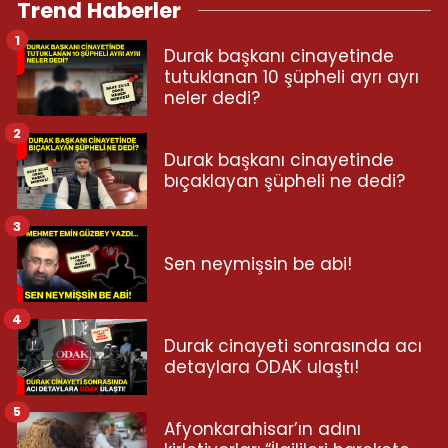
Trend Haberler
1
Durak başkanı cinayetinde
tutuklanan 10 şüpheli ayrı ayrı
neler dedi?
2
Durak başkanı cinayetinde
bıçaklayan şüpheli ne dedi?
3
Sen neymişsin be abi!
4
Durak cinayeti sonrasında acı
detaylara ODAK ulaştı!
5
Afyonkarahisar’ın adını