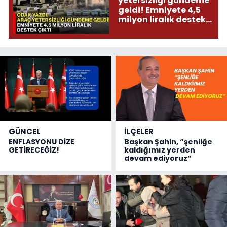
yetersizliği gündeme
geldi! Emniyete 4,5
milyon liralık destek
çıktı
GÜNCEL
İLÇELER
ENFLASYONU DİZE
Başkan Şahin, “şenliğe
GETİRECEĞİZ!
kaldığımız yerden
devam ediyoruz”