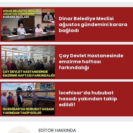
Dinar Belediye Meclisi
ağustos gündemini karara
bağladı
Çay Devlet Hastanesinde
emzirme haftası
farkındalığı
İscehisar’da hububat
hasadı yakından takip
edildi!
EDITÖR HAKKINDA