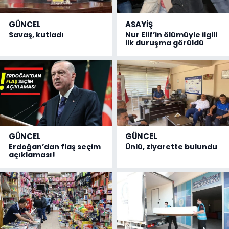
GÜNCEL
ASAYİŞ
Savaş, kutladı
Nur Elif’in ölümüyle ilgili
ilk duruşma görüldü
GÜNCEL
GÜNCEL
Erdoğan’dan flaş seçim
Ünlü, ziyarette bulundu
açıklaması!