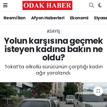
Resmi İlan
Afyon Haberleri
Ekonomi
Siyas
AFYONKARAHİSAR HABERLERİ
Nöbetçi Eczaneler
Resmi İlan
Hava Durumu
ASAYİŞ
Yolun karşısına geçmek
ASAYİŞ
Trafik Durumu
isteyen kadına bakın ne
oldu?
GÜNCEL
Süper Lig Puan Durumu ve Fikstür
Tokat’ta alkollü sürücünün çarptığı kadın
SİYASET
Tüm Manşetler
ağır yaralandı.
EĞİTİM
Son Dakika Haberleri
MAGAZİN
Haber Arşivi
SAĞLIK