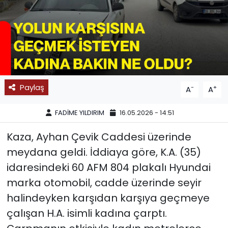
SPOR
11:11 MANŞET
Paylaş
-
+
A
A
FADİME YILDIRIM
16.05.2026 - 14:51
Kaza, Ayhan Çevik Caddesi üzerinde
meydana geldi. İddiaya göre, K.A. (35)
idaresindeki 60 AFM 804 plakalı Hyundai
marka otomobil, cadde üzerinde seyir
halindeyken karşıdan karşıya geçmeye
çalışan H.A. isimli kadına çarptı.