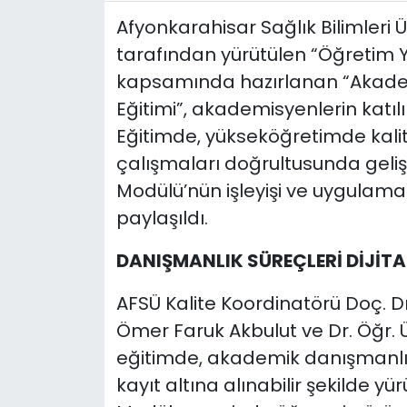
Afyonkarahisar Sağlık Bilimleri 
SPOR
tarafından yürütülen “Öğretim Y
11:11 MANŞET
kapsamında hazırlanan “Akade
Eğitimi”, akademisyenlerin katılı
Eğitimde, yükseköğretimde kali
çalışmaları doğrultusunda geli
Modülü’nün işleyişi ve uygulama sü
paylaşıldı.
DANIŞMANLIK SÜREÇLERİ DİJİTA
AFSÜ Kalite Koordinatörü Doç. Dr.
Ömer Faruk Akbulut ve Dr. Öğr. Ü
eğitimde, akademik danışmanlık fa
kayıt altına alınabilir şekilde yü