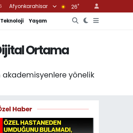
Afyonkarahisar
°
6
26
2
Teknoloji
Yaşam
7
4
ijital Ortama
4
6
n akademisyenlere yönelik
Özel Haber