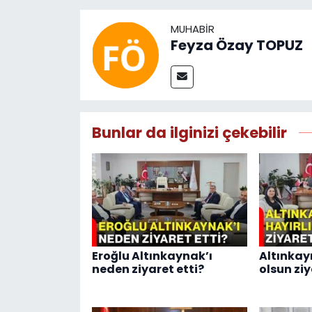
MUHABIR
Feyza Özay TOPUZ
Bunlar da ilginizi çekebilir
Eroğlu Altınkaynak’ı
Altınkay
neden ziyaret etti?
olsun ziy