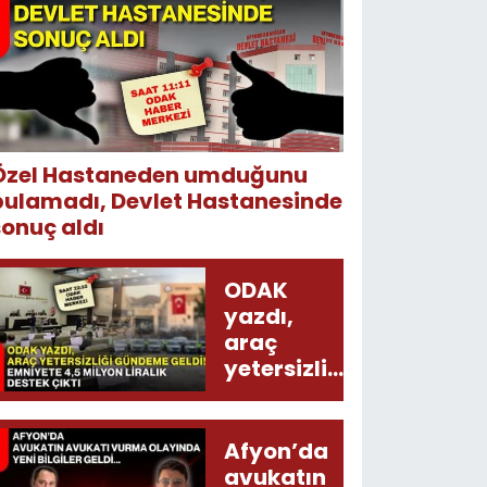
Özel Hastaneden umduğunu
bulamadı, Devlet Hastanesinde
sonuç aldı
ODAK
yazdı,
araç
yetersizliği
gündeme
geldi!
Emniyete
Afyon’da
4,5 milyon
avukatın