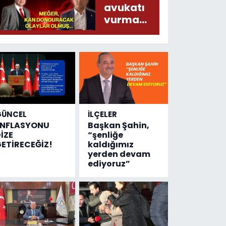
liralık
avukatı
destek
vurma
çıktı
olayında
yeni bilgiler
geldi...
Meğer, kan
donduracak
olaylar
olmuş...
GÜNCEL
İLÇELER
ENFLASYONU
Başkan Şahin,
İZE
“şenliğe
ETİRECEĞİZ!
kaldığımız
yerden devam
ediyoruz”