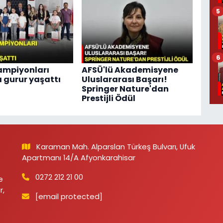
5
6
ampiyonları
AFSÜ'lü Akademisyene
 gurur yaşattı
Uluslararası Başarı!
Springer Nature'dan
Prestijli Ödül
Karaman Mah. Alparslan Türkeş Bulvarı, Ufuk
Apartmanı 14/A Afyonkarahisar
0272 212 21 00
e
r,
[email protected]