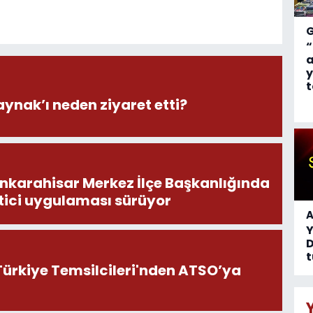
“
a
y
t
aynak’ı neden ziyaret etti?
onkarahisar Merkez İlçe Başkanlığında
tici uygulaması sürüyor
A
D
t
ürkiye Temsilcileri'nden ATSO’ya