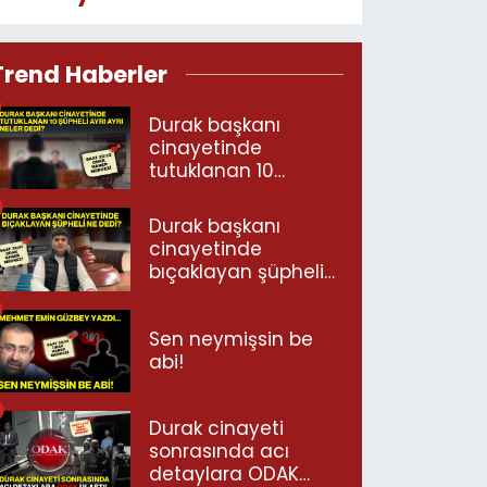
Trend Haberler
Durak başkanı
cinayetinde
tutuklanan 10
şüpheli ayrı ayrı
neler dedi?
Durak başkanı
cinayetinde
bıçaklayan şüpheli
ne dedi?
Sen neymişsin be
abi!
Durak cinayeti
sonrasında acı
detaylara ODAK