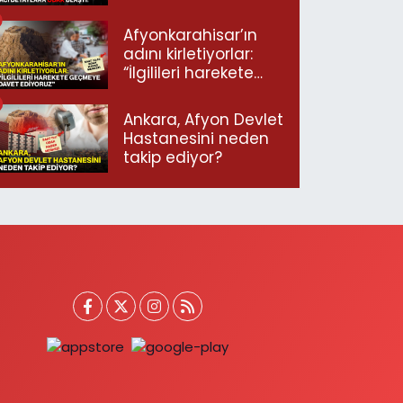
ulaştı!
Afyonkarahisar’ın
adını kirletiyorlar:
“İlgilileri harekete
geçmeye davet
ediyoruz”
Ankara, Afyon Devlet
Hastanesini neden
takip ediyor?