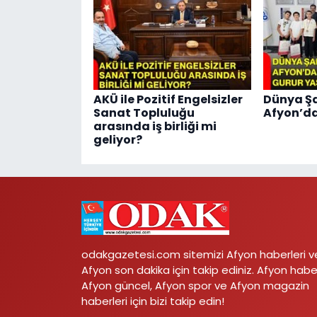
AKÜ ile Pozitif Engelsizler
Dünya Ş
Sanat Topluluğu
Afyon’da
arasında iş birliği mi
geliyor?
odakgazetesi.com sitemizi Afyon haberleri v
Afyon son dakika için takip ediniz. Afyon habe
Afyon güncel, Afyon spor ve Afyon magazin
haberleri için bizi takip edin!