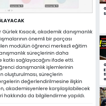
S
AĞLAYACAK
r Gürlek Kısacık, akademik danışmanlık
lışmalarının önemli bir parçası
tirilen modülün öğrenci merkezli eğitim
danışmanlık süreçlerinin daha
 katkı sağlayacağını ifade etti.
enci danışmanlık işlemlerinin
n oluşturulması, süreçlerin
f
a
rgelerin değerlendirilmesine ilişkin
en, akademisyenlere karşılaşılabilecek
i hakkında da bilgilendirme yapıldı.