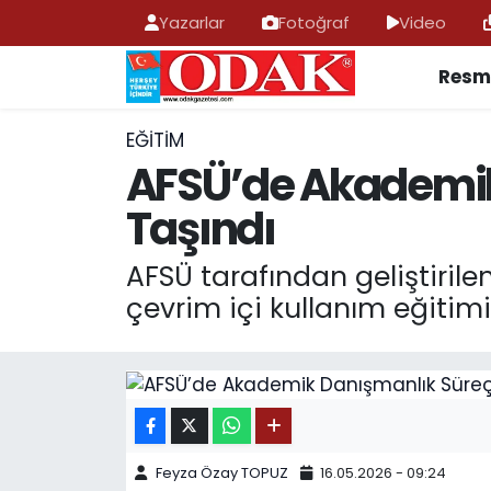
Yazarlar
Fotoğraf
Video
Resmi
AFYONKARAHİSAR HABERLERİ
Nöbetçi Eczaneler
Resmi İlan
Hava Durumu
EĞITIM
AFSÜ’de Akademik 
ASAYİŞ
Trafik Durumu
Taşındı
GÜNCEL
Süper Lig Puan Durumu ve Fikstür
AFSÜ tarafından geliştiri
çevrim içi kullanım eğitimi
SİYASET
Tüm Manşetler
EĞİTİM
Son Dakika Haberleri
MAGAZİN
Haber Arşivi
SAĞLIK
Feyza Özay TOPUZ
16.05.2026 - 09:24