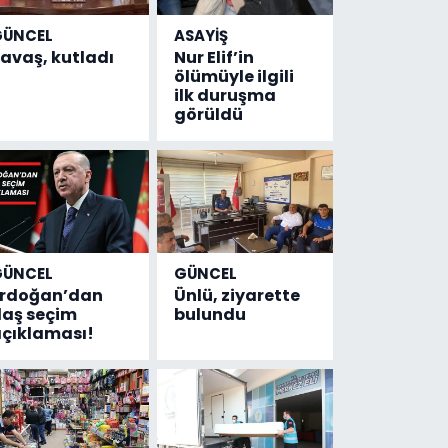
GÜNCEL
ASAYİŞ
avaş, kutladı
Nur Elif’in
ölümüyle ilgili
ilk duruşma
görüldü
GÜNCEL
GÜNCEL
Erdoğan’dan
Ünlü, ziyarette
laş seçim
bulundu
çıklaması!