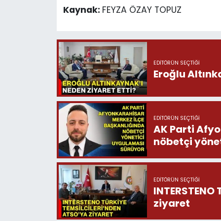
Kaynak:
FEYZA ÖZAY TOPUZ
EDITÖRÜN SEÇTIĞI
Eroğlu Altınk
EDITÖRÜN SEÇTIĞI
AK Parti Afy
nöbetçi yöne
EDITÖRÜN SEÇTIĞI
INTERSTENO T
ziyaret