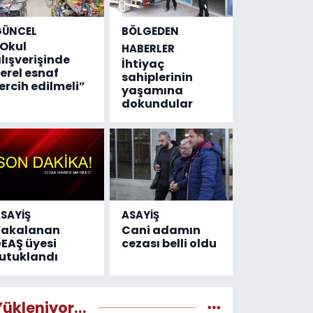
GÜNCEL
BÖLGEDEN
Okul
HABERLER
lışverişinde
İhtiyaç
erel esnaf
sahiplerinin
ercih edilmeli”
yaşamına
dokundular
SAYİŞ
ASAYİŞ
Yakalanan
Cani adamın
EAŞ üyesi
cezası belli oldu
utuklandı
Yükleniyor...