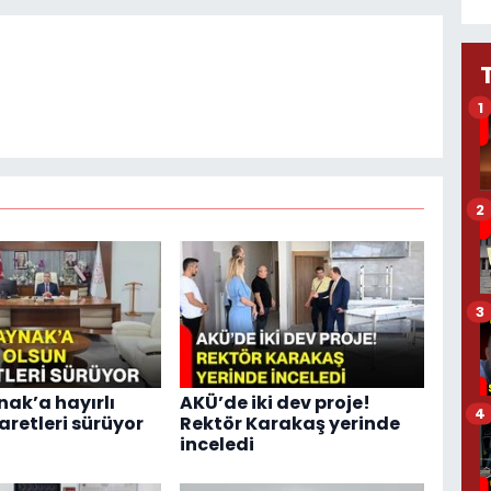
1
2
3
nak’a hayırlı
AKÜ’de iki dev proje!
4
aretleri sürüyor
Rektör Karakaş yerinde
inceledi