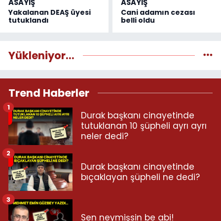
ASAYİŞ
ASAYİŞ
Yakalanan DEAŞ üyesi
Cani adamın cezası
tutuklandı
belli oldu
Yükleniyor...
Trend Haberler
1
Durak başkanı cinayetinde
tutuklanan 10 şüpheli ayrı ayrı
neler dedi?
2
Durak başkanı cinayetinde
bıçaklayan şüpheli ne dedi?
3
Sen neymişsin be abi!