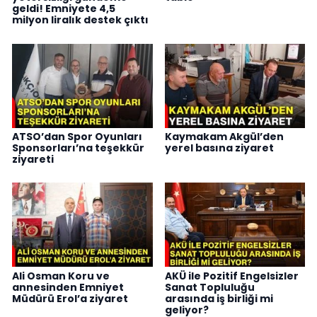
geldi! Emniyete 4,5
milyon liralık destek çıktı
ATSO’dan Spor Oyunları
Kaymakam Akgül’den
Sponsorları’na teşekkür
yerel basına ziyaret
ziyareti
Ali Osman Koru ve
AKÜ ile Pozitif Engelsizler
annesinden Emniyet
Sanat Topluluğu
Müdürü Erol’a ziyaret
arasında iş birliği mi
geliyor?