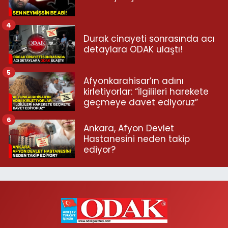
4
Durak cinayeti sonrasında acı
detaylara ODAK ulaştı!
5
Afyonkarahisar’ın adını
kirletiyorlar: “İlgilileri harekete
geçmeye davet ediyoruz”
6
Ankara, Afyon Devlet
Hastanesini neden takip
ediyor?