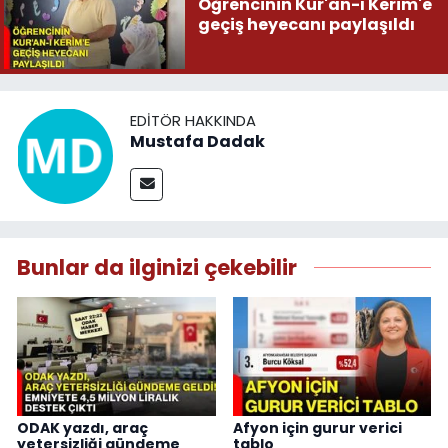
Öğrencinin Kur'an-ı Kerim'e
geçiş heyecanı paylaşıldı
EDITÖR HAKKINDA
Mustafa Dadak
Bunlar da ilginizi çekebilir
ODAK yazdı, araç
Afyon için gurur verici
yetersizliği gündeme
tablo