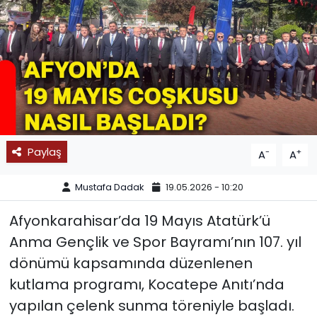
SPOR
11:11 MANŞET
Paylaş
-
+
A
A
Mustafa Dadak
19.05.2026 - 10:20
Afyonkarahisar’da 19 Mayıs Atatürk’ü
Anma Gençlik ve Spor Bayramı’nın 107. yıl
dönümü kapsamında düzenlenen
kutlama programı, Kocatepe Anıtı’nda
yapılan çelenk sunma töreniyle başladı.