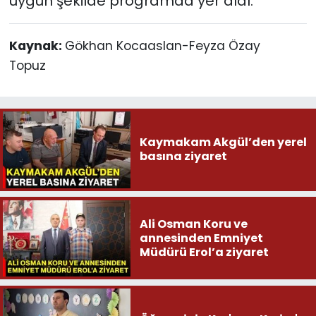
uygun şekilde programda yer aldı.
Kaynak:
Gökhan Kocaaslan-Feyza Özay
Topuz
Kaymakam Akgül’den yerel
basına ziyaret
Ali Osman Koru ve
annesinden Emniyet
Müdürü Erol’a ziyaret