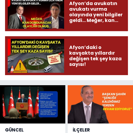
Afyon’da avukatın
avukatı vurma
olayında yeni bilgiler
geldi... Meğer, kan
donduracak olaylar
olmuş...
Afyon’daki o
kavşakta yıllardır
değişen tek şey kaza
sayısı!
GÜNCEL
İLÇELER