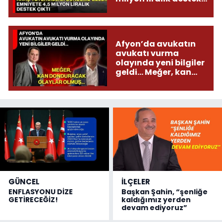
çıktı
Afyon’da avukatın
avukatı vurma
olayında yeni bilgiler
geldi... Meğer, kan
donduracak olaylar
olmuş...
GÜNCEL
İLÇELER
ENFLASYONU DİZE
Başkan Şahin, “şenliğe
GETİRECEĞİZ!
kaldığımız yerden
devam ediyoruz”