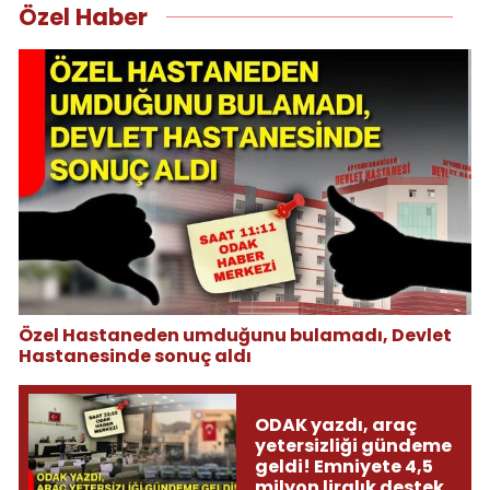
Özel Haber
Özel Hastaneden umduğunu bulamadı, Devlet
Hastanesinde sonuç aldı
ODAK yazdı, araç
yetersizliği gündeme
geldi! Emniyete 4,5
milyon liralık destek