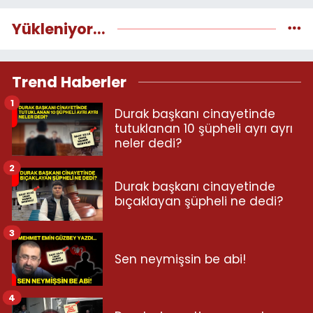
Yükleniyor...
Trend Haberler
1
Durak başkanı cinayetinde
tutuklanan 10 şüpheli ayrı ayrı
neler dedi?
2
Durak başkanı cinayetinde
bıçaklayan şüpheli ne dedi?
3
Sen neymişsin be abi!
4