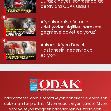
Durak cinayeti sonrasında acı
detaylara ODAK ulaştı!
5
Afyonkarahisar’ın adını
kirletiyorlar: “İlgilileri harekete
geçmeye davet ediyoruz”
6
Ankara, Afyon Devlet
Hastanesini neden takip
ediyor?
odakgazetesi.com sitemizi Afyon haberleri ve Afyon son
dakika için takip ediniz. Afyon haber, Afyon güncel, Afyon
spor ve Afyon magazin haberleri için bizi takip edin!