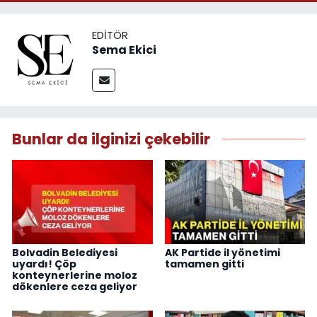
EDITÖR
Sema Ekici
Bunlar da ilginizi çekebilir
Bolvadin Belediyesi
AK Partide il yönetimi
uyardı! Çöp
tamamen gitti
konteynerlerine moloz
dökenlere ceza geliyor