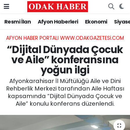
Resmi İlan
Afyon Haberleri
Ekonomi
Siyas
AFYONKARAHİSAR HABERLERİ
Nöbetçi Eczaneler
Resmi İlan
Hava Durumu
AFYON HABER PORTALI WWW.ODAKGAZETESI.COM
“Dijital Dünyada Çocuk
ASAYİŞ
Trafik Durumu
ve Aile” konferansına
yoğun ilgi
GÜNCEL
Süper Lig Puan Durumu ve Fikstür
Afyonkarahisar İl Müftülüğü Aile ve Dini
SİYASET
Tüm Manşetler
Rehberlik Merkezi tarafından Aile Haftası
kapsamında “Dijital Dünyada Çocuk ve
EĞİTİM
Son Dakika Haberleri
Aile” konulu konferans düzenlendi.
MAGAZİN
Haber Arşivi
SAĞLIK