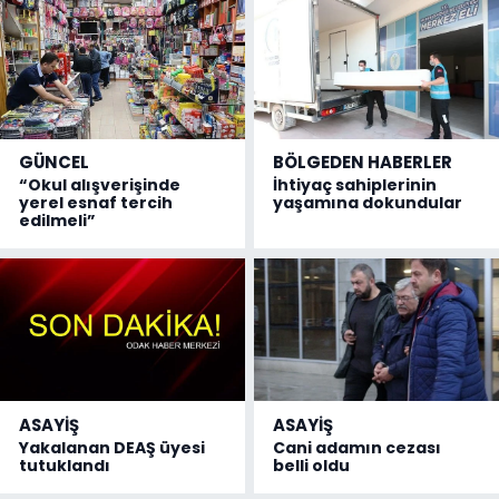
GÜNCEL
BÖLGEDEN HABERLER
“Okul alışverişinde
İhtiyaç sahiplerinin
yerel esnaf tercih
yaşamına dokundular
edilmeli”
ASAYİŞ
ASAYİŞ
Yakalanan DEAŞ üyesi
Cani adamın cezası
tutuklandı
belli oldu