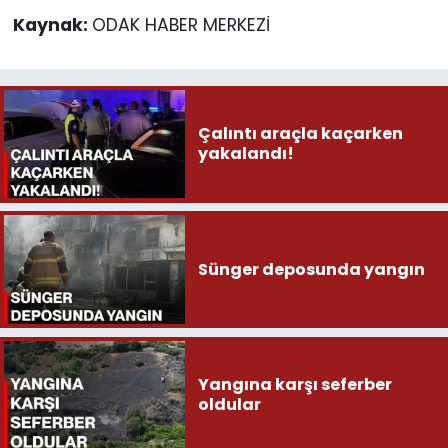
Kaynak:
ODAK HABER MERKEZİ
Çalıntı araçla kaçarken
yakalandı!
Sünger deposunda yangın
Yangına karşı seferber
oldular