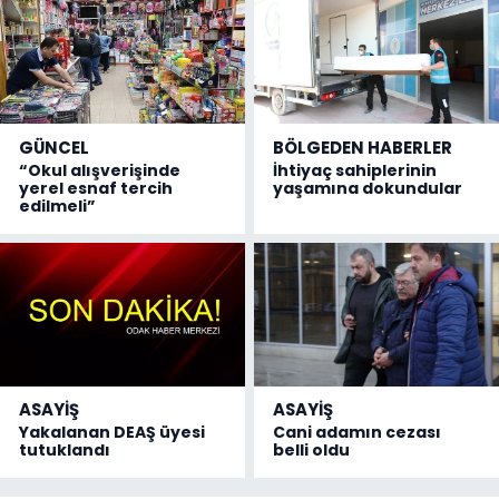
GÜNCEL
BÖLGEDEN HABERLER
“Okul alışverişinde
İhtiyaç sahiplerinin
yerel esnaf tercih
yaşamına dokundular
edilmeli”
ASAYİŞ
ASAYİŞ
Yakalanan DEAŞ üyesi
Cani adamın cezası
tutuklandı
belli oldu