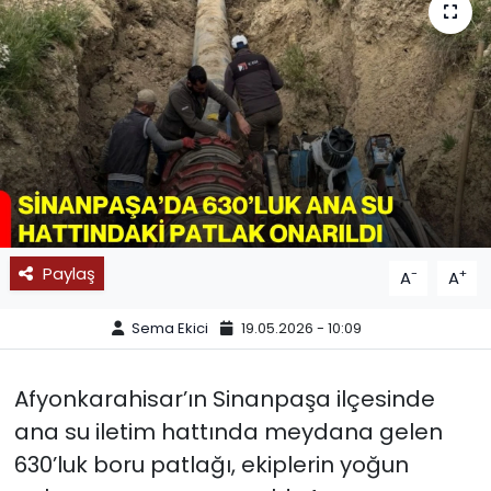
SPOR
11:11 MANŞET
Paylaş
-
+
A
A
Sema Ekici
19.05.2026 - 10:09
Afyonkarahisar’ın Sinanpaşa ilçesinde
ana su iletim hattında meydana gelen
630’luk boru patlağı, ekiplerin yoğun