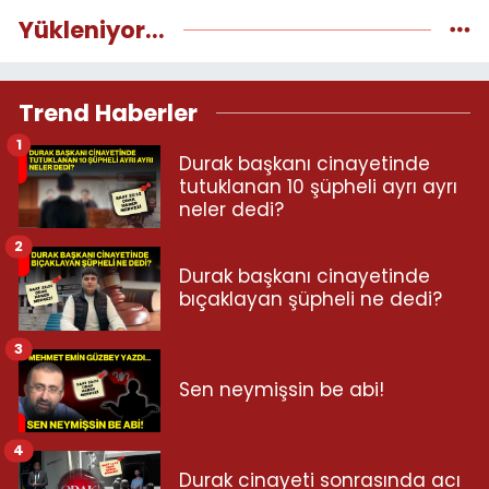
Yükleniyor...
Trend Haberler
1
Durak başkanı cinayetinde
tutuklanan 10 şüpheli ayrı ayrı
neler dedi?
2
Durak başkanı cinayetinde
bıçaklayan şüpheli ne dedi?
3
Sen neymişsin be abi!
4
Durak cinayeti sonrasında acı