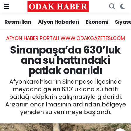
Resmi İlan
Afyon Haberleri
Ekonomi
Siyas
AFYONKARAHİSAR HABERLERİ
Nöbetçi Eczaneler
Resmi İlan
Hava Durumu
AFYON HABER PORTALI WWW.ODAKGAZETESI.COM
Sinanpaşa’da 630’luk
ASAYİŞ
Trafik Durumu
ana su hattındaki
patlak onarıldı
GÜNCEL
Süper Lig Puan Durumu ve Fikstür
Afyonkarahisar’ın Sinanpaşa ilçesinde
SİYASET
Tüm Manşetler
meydana gelen 630’luk ana su hattı
patlağı ekiplerin çalışmasıyla giderildi.
EĞİTİM
Son Dakika Haberleri
Arızanın onarılmasının ardından bölgeye
yeniden su verilmeye başlandı.
MAGAZİN
Haber Arşivi
SAĞLIK