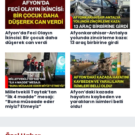
Afyon’da Feci Olayın
Afyonkarahisar-Antalya
İkincisi: Bir çocuk daha
yolunda zincirleme kaza:
düşerek can verdi
13 araç birbirine girdi
Milletvekili Taytak’tan
Afyon’daki kazada
“İlk 4 madde” mesajı:
hayatını kaybeden ve
“Buna müsaade eder
yaralıların isimleri belli
miyiz? Etmeyiz”
oldu!