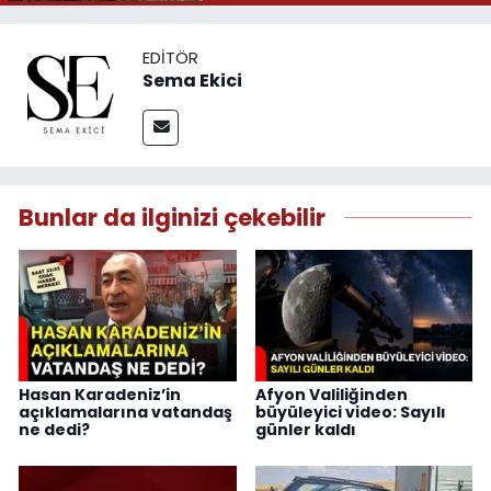
EDITÖR
Sema Ekici
Bunlar da ilginizi çekebilir
Hasan Karadeniz’in
Afyon Valiliğinden
açıklamalarına vatandaş
büyüleyici video: Sayılı
ne dedi?
günler kaldı