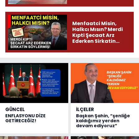
Menfaatci Misin,
Halkcı Mısın? Merdi
Kıpti Şecaat Arz
Ederken Sirkatin
Söylermiş!
GÜNCEL
İLÇELER
ENFLASYONU DİZE
Başkan Şahin, “şenliğe
GETİRECEĞİZ!
kaldığımız yerden
devam ediyoruz”