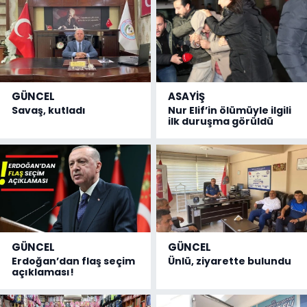
GÜNCEL
ASAYİŞ
Savaş, kutladı
Nur Elif’in ölümüyle ilgili
ilk duruşma görüldü
GÜNCEL
GÜNCEL
Erdoğan’dan flaş seçim
Ünlü, ziyarette bulundu
açıklaması!