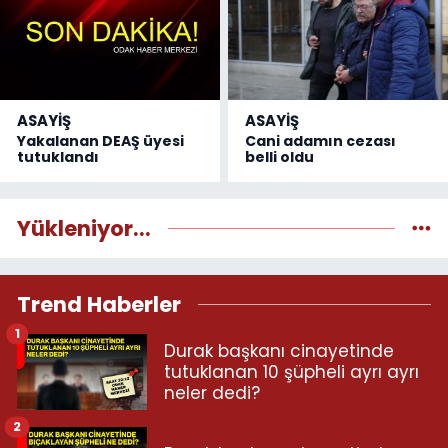
ASAYİŞ
ASAYİŞ
Yakalanan DEAŞ üyesi
Cani adamın cezası
tutuklandı
belli oldu
Yükleniyor...
Trend Haberler
1
Durak başkanı cinayetinde
tutuklanan 10 şüpheli ayrı ayrı
neler dedi?
2