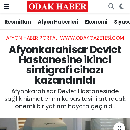
Resmi İlan
Afyon Haberleri
Ekonomi
Siyas
AFYONKARAHİSAR HABERLERİ
Nöbetçi Eczaneler
Resmi İlan
Hava Durumu
AFYON HABER PORTALI WWW.ODAKGAZETESI.COM
Afyonkarahisar Devlet
ASAYİŞ
Trafik Durumu
Hastanesine ikinci
sintigrafi cihazı
GÜNCEL
Süper Lig Puan Durumu ve Fikstür
kazandırıldı
SİYASET
Tüm Manşetler
Afyonkarahisar Devlet Hastanesinde
EĞİTİM
Son Dakika Haberleri
sağlık hizmetlerinin kapasitesini artıracak
önemli bir yatırım hayata geçirildi.
MAGAZİN
Haber Arşivi
SAĞLIK