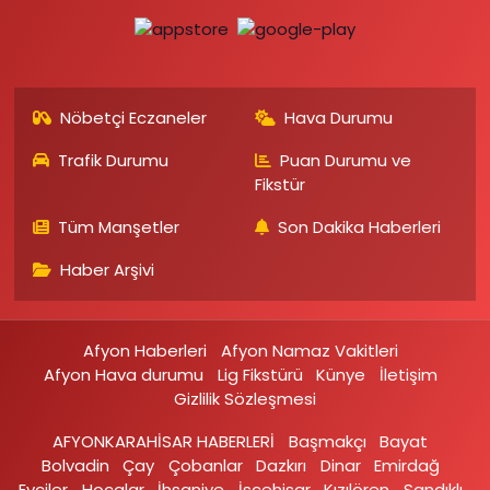
Nöbetçi Eczaneler
Hava Durumu
Trafik Durumu
Puan Durumu ve
Fikstür
Tüm Manşetler
Son Dakika Haberleri
Haber Arşivi
Afyon Haberleri
Afyon Namaz Vakitleri
Afyon Hava durumu
Lig Fikstürü
Künye
İletişim
Gizlilik Sözleşmesi
AFYONKARAHİSAR HABERLERİ
Başmakçı
Bayat
Bolvadin
Çay
Çobanlar
Dazkırı
Dinar
Emirdağ‎
Evciler‎
Hocalar
İhsaniye‎
İscehisar
Kızılören‎
Sandıklı‎