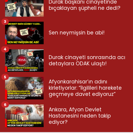
Durak başkanı cinayetinde
bıçaklayan şüpheli ne dedi?
3
Sen neymişsin be abi!
4
Durak cinayeti sonrasında acı
detaylara ODAK ulaştı!
5
Afyonkarahisar’ın adını
kirletiyorlar: “İlgilileri harekete
geçmeye davet ediyoruz”
6
Ankara, Afyon Devlet
Hastanesini neden takip
ediyor?