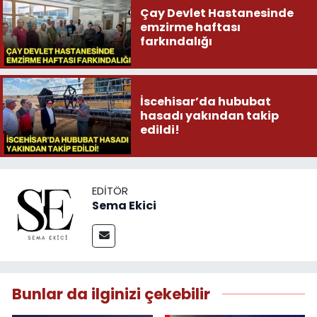
Çay Devlet Hastanesinde
emzirme haftası
farkındalığı
İscehisar’da hububat
hasadı yakından takip
edildi!
EDITÖR
Sema Ekici
Bunlar da ilginizi çekebilir