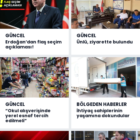
GÜNCEL
GÜNCEL
Erdoğan’dan flaş seçim
Ünlü, ziyarette bulundu
açıklaması!
GÜNCEL
BÖLGEDEN HABERLER
“Okul alışverişinde
İhtiyaç sahiplerinin
yerel esnaf tercih
yaşamına dokundular
edilmeli”