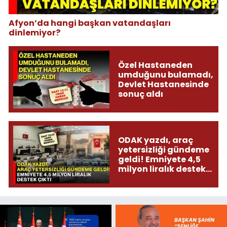
Afyon’da hangi başkan vatandaşları
dinlemiyor?
Özel Hastaneden
umduğunu bulamadı,
Devlet Hastanesinde
sonuç aldı
ODAK yazdı, araç
yetersizliği gündeme
geldi! Emniyete 4,5
milyon liralık destek
çıktı