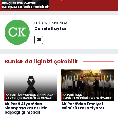
EDITÖR HAKKINDA
Cemile Kaytan
Bunlar da ilginizi çekebilir
AK Parti Afyon’dan
AK Parti’den Emniyet
Sinanpaşa kazası için
Müdürü Erol’a ziyaret
başsağlığı mesajı