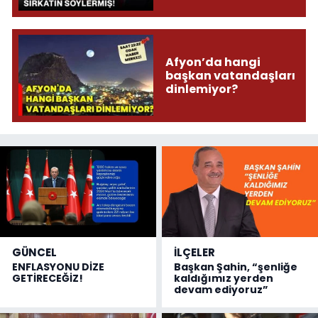
Söylermiş!
Afyon’da hangi
başkan vatandaşları
dinlemiyor?
GÜNCEL
İLÇELER
ENFLASYONU DİZE
Başkan Şahin, “şenliğe
GETİRECEĞİZ!
kaldığımız yerden
devam ediyoruz”