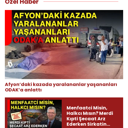
Özel Haber
Afyon’daki kazada yaralananlar yaşananları
ODAK’a anlattı
Menfaatci Misin,
Halkcı Mısın? Merdi
Kıpti Şecaat Arz
Ederken Sirkatin