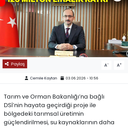
SPOR
11:11 MANŞET
Paylaş
-
+
A
A
Cemile Kaytan
03.06.2026 - 10:56
Tarım ve Orman Bakanlığı’na bağlı
DSİ’nin hayata geçirdiği proje ile
bölgedeki tarımsal üretimin
güçlendirilmesi, su kaynaklarının daha