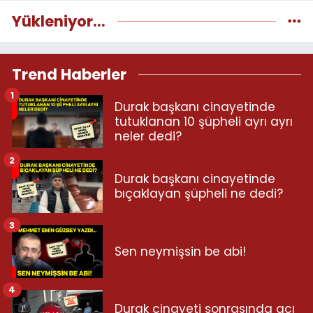
Yükleniyor...
Trend Haberler
1
Durak başkanı cinayetinde
tutuklanan 10 şüpheli ayrı ayrı
neler dedi?
2
Durak başkanı cinayetinde
bıçaklayan şüpheli ne dedi?
3
Sen neymişsin be abi!
4
Durak cinayeti sonrasında acı