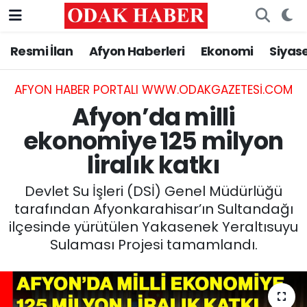
Resmi İlan
Afyon Haberleri
Ekonomi
Siyas
AFYONKARAHİSAR HABERLERİ
Nöbetçi Eczaneler
Resmi İlan
Hava Durumu
AFYON HABER PORTALI WWW.ODAKGAZETESI.COM
Afyon’da milli
ASAYİŞ
Trafik Durumu
ekonomiye 125 milyon
liralık katkı
GÜNCEL
Süper Lig Puan Durumu ve Fikstür
Devlet Su İşleri (DSİ) Genel Müdürlüğü
SİYASET
Tüm Manşetler
tarafından Afyonkarahisar’ın Sultandağı
ilçesinde yürütülen Yakasenek Yeraltısuyu
EĞİTİM
Son Dakika Haberleri
Sulaması Projesi tamamlandı.
MAGAZİN
Haber Arşivi
SAĞLIK