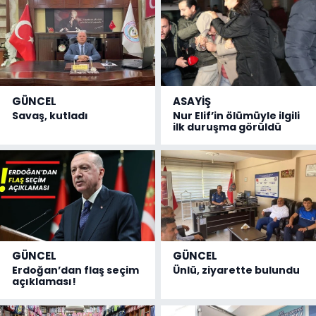
GÜNCEL
ASAYİŞ
Savaş, kutladı
Nur Elif’in ölümüyle ilgili
ilk duruşma görüldü
GÜNCEL
GÜNCEL
Erdoğan’dan flaş seçim
Ünlü, ziyarette bulundu
açıklaması!