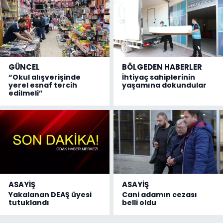
GÜNCEL
BÖLGEDEN HABERLER
“Okul alışverişinde
İhtiyaç sahiplerinin
yerel esnaf tercih
yaşamına dokundular
edilmeli”
ASAYİŞ
ASAYİŞ
Yakalanan DEAŞ üyesi
Cani adamın cezası
tutuklandı
belli oldu