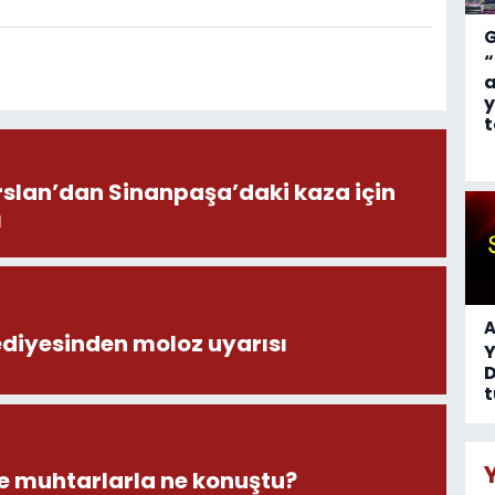
“
a
y
t
Arslan’dan Sinanpaşa’daki kaza için
ı
A
ediyesinden moloz uyarısı
D
t
 muhtarlarla ne konuştu?