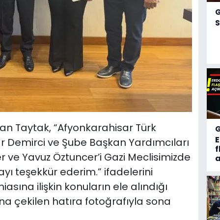
S
nan Taytak, “Afyonkarahisar Türk
 Demirci ve Şube Başkan Yardımcıları
f
r ve Yavuz Öztuncer’i Gazi Meclisimizde
a
ayı teşekkür ederim.” ifadelerini
sına ilişkin konuların ele alındığı
ına çekilen hatıra fotoğrafıyla sona