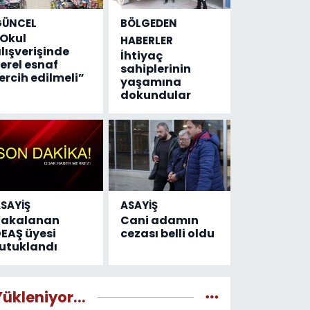
GÜNCEL
BÖLGEDEN
Okul
HABERLER
lışverişinde
İhtiyaç
erel esnaf
sahiplerinin
ercih edilmeli”
yaşamına
dokundular
SAYİŞ
ASAYİŞ
Yakalanan
Cani adamın
EAŞ üyesi
cezası belli oldu
utuklandı
Yükleniyor...