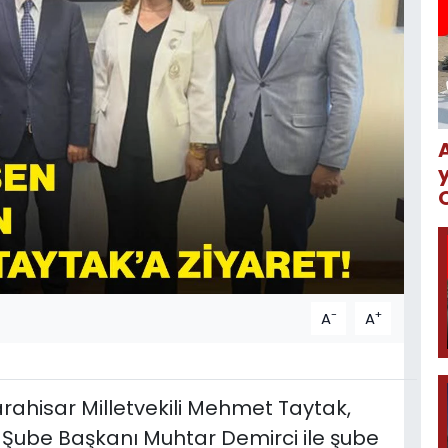
-
+
A
A
karahisar Milletvekili Mehmet Taytak,
 Şube Başkanı Muhtar Demirci ile şube