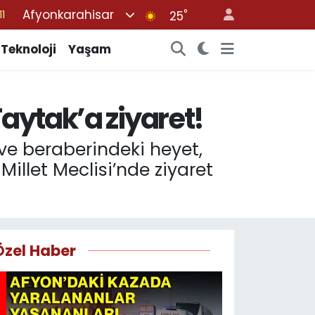
Afyonkarahisar
°
8
25
2
Teknoloji
Yaşam
8
3
aytak’a ziyaret!
4
11
ve beraberindeki heyet,
illet Meclisi’nde ziyaret
Özel Haber