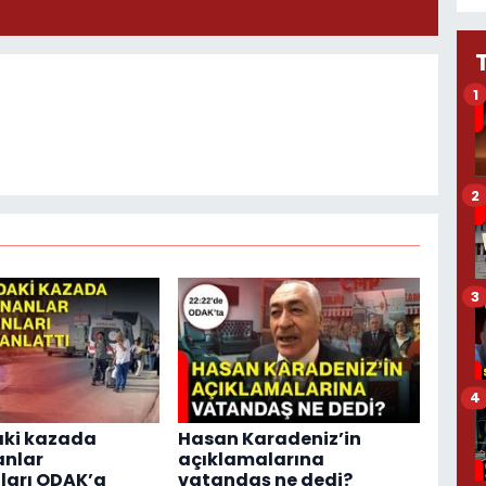
1
2
3
4
aki kazada
Hasan Karadeniz’in
anlar
açıklamalarına
ları ODAK’a
vatandaş ne dedi?