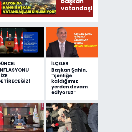
Ederken
başkan
Sirkatin
vatandaşları
Söylermiş!
dinlemiyor?
GÜNCEL
İLÇELER
ENFLASYONU
Başkan Şahin,
İZE
“şenliğe
ETİRECEĞİZ!
kaldığımız
yerden devam
ediyoruz”