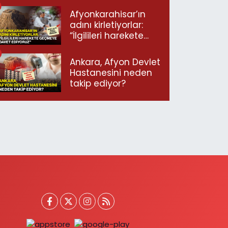
Afyonkarahisar’ın
adını kirletiyorlar:
“İlgilileri harekete
geçmeye davet
ediyoruz”
Ankara, Afyon Devlet
Hastanesini neden
takip ediyor?