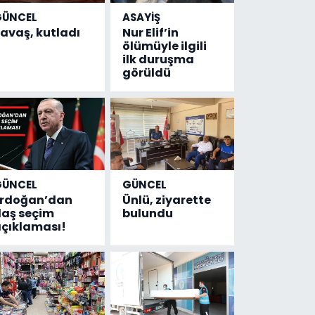
GÜNCEL
ASAYİŞ
avaş, kutladı
Nur Elif’in
ölümüyle ilgili
ilk duruşma
görüldü
GÜNCEL
GÜNCEL
Erdoğan’dan
Ünlü, ziyarette
laş seçim
bulundu
çıklaması!