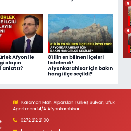
5
6
rlek Afyon ile
81 ilin en bilinen ilçeleri
ngi olayın
listelendi!
i anlattı?
Afyonkarahisar için bakın
hangi ilçe seçildi?
Karaman Mah. Alparslan Türkeş Bulvarı, Ufuk
Apartmanı 14/A Afyonkarahisar
0272 212 21 00
e
r,