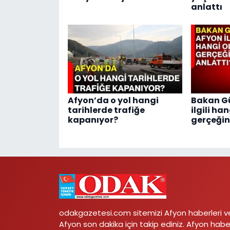
anlattı
Afyon’da o yol hangi
Bakan Gü
tarihlerde trafiğe
ilgili ha
kapanıyor?
gerçeğin
odakgazetesi.com sitemizi Afyon haberleri v
Afyon son dakika için takip ediniz. Afyon habe