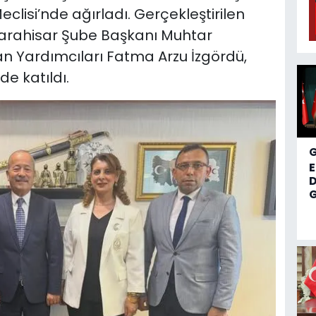
eclisi’nde ağırladı. Gerçekleştirilen
karahisar Şube Başkanı Muhtar
an Yardımcıları Fatma Arzu İzgördü,
e katıldı.
D
G