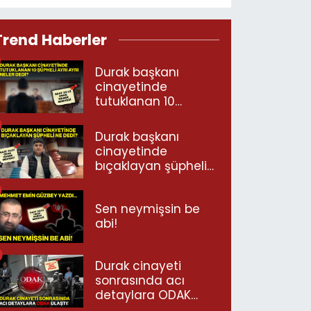
Trend Haberler
Durak başkanı
cinayetinde
tutuklanan 10
şüpheli ayrı ayrı
neler dedi?
Durak başkanı
cinayetinde
bıçaklayan şüpheli
ne dedi?
Sen neymişsin be
abi!
Durak cinayeti
sonrasında acı
detaylara ODAK
ulaştı!