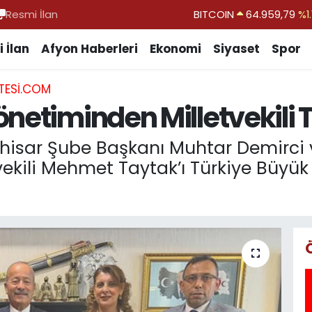
Resmi İlan
DOLAR
47,7436
%0.1
EURO
55,2510
%0.3
 İlan
Afyon Haberleri
Ekonomi
Siyaset
Spor
STERLİN
64,4811
%0.3
TESI.COM
GRAM ALTIN
6660.55
%0.0
netiminden Milletvekili T
BİST100
13.779
%-1
BITCOIN
64.959,79
%1.
hisar Şube Başkanı Muhtar Demirci 
kili Mehmet Taytak’ı Türkiye Büyük M