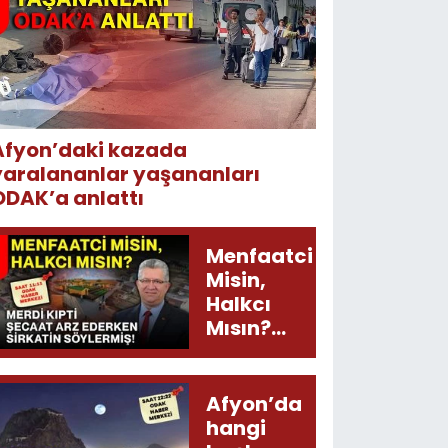
Afyon’daki kazada
yaralananlar yaşananları
ODAK’a anlattı
Menfaatci
Misin,
Halkcı
Mısın?
Merdi
Kıpti
Şecaat
Afyon’da
Arz
hangi